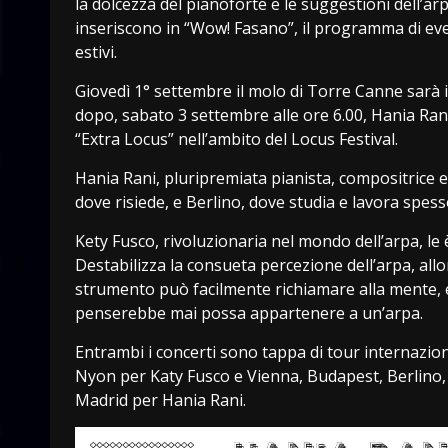
la dolcezza del pianoforte e le suggestioni dell’arp
inseriscono in “Wow! Fasano”, il programma di ev
estivi.
Giovedì 1° settembre il molo di Torre Canne sarà il
dopo, sabato 3 settembre alle ore 6.00, Hania Rani 
“Extra Locus” nell’ambito del Locus Festival.
Hania Rani, pluripremiata pianista, compositrice e 
dove risiede, e Berlino, dove studia e lavora spess
Kety Fusco, rivoluzionaria nel mondo dell’arpa, le è
Destabilizza la consueta percezione dell’arpa, all
strumento può facilmente richiamare alla mente, 
penserebbe mai possa appartenere a un’arpa.
Entrambi i concerti sono tappa di tour internazion
Nyon per Katy Fusco e Vienna, Budapest, Berlino,
Madrid per Hania Rani.