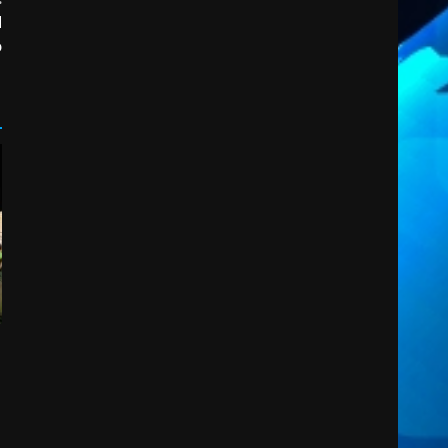
2
d
8 Agosto 2026 19:55
o
La Banda Città di Fasano apre
ufficialmente la Festa di
Savelletri
8 Agosto 2026 11:00
3
Savelletri in festa, domani
sera grande spettacolo con
Uccio De Santis
8 Agosto 2026 07:30
4
Politiche Giovanili e Mobilità
Sostenibile: premiati gli
studenti universitari del
bando “La strada giusta”
5
8 Agosto 2026 07:15