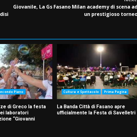
Giovanile, La Gs Fasano Milan academy di scena a
disi
un prestigioso torne
Secondo Piano
Cultura e Spettacolo
Prima Pagina
ze di Greco la festa
La Banda Città di Fasano apre
ei laboratori
ufficialmente la Festa di Savelletri
zione “Giovanni