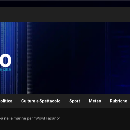
olitica
Cultura e Spettacolo
Sport
Meteo
Rubriche
lba nelle marine per “Wow! Fasano”