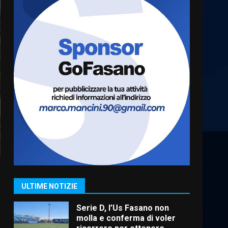
“I Contestatori: Musica di
Rivoluzione”: nuovo
appuntamento con “Fasano in
Banda”
6
7 Agosto 2026 06:05
US Fasano, Scianaro:
“Profonda amarezza per
esclusione dal campionato di
calcio”
7
7 Agosto 2026 06:00
Grande successo per la
“Sagra del Pesce Spada” a
Savelletri
9 Agosto 2026 07:32
1
ULTIME NOTIZIE
Serie D, l’Us Fasano non
molla e conferma di voler