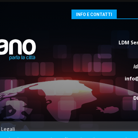
INFO E CONTATTI
LDM Ser
l
info
D
 Legali