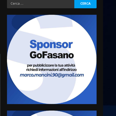
Ricerca
per:
La Banda Città di Fasano apre
ufficialmente la Festa di
Savelletri
8 Agosto 2026 11:00
3
Savelletri in festa, domani
sera grande spettacolo con
Uccio De Santis
8 Agosto 2026 07:30
4
Politiche Giovanili e Mobilità
Sostenibile: premiati gli
studenti universitari del
bando “La strada giusta”
5
8 Agosto 2026 07:15