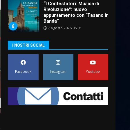
“I Contestatori: Musica di
Rivoluzione”: nuovo
appuntamento con “Fasano in
Banda”
6
7 Agosto 2026 06:05
US Fasano, Scianaro:
I NOSTRI SOCIAL
“Profonda amarezza per
esclusione dal campionato di
calcio”
7
7 Agosto 2026 06:00
Facebook
Instagram
Youtube
Grande successo per la
“Sagra del Pesce Spada” a
Savelletri
9 Agosto 2026 07:32
1
Serie D, l’Us Fasano non
molla e conferma di voler
ricorrere per ottenere
:
l’iscrizione