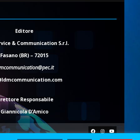
Editore
vice & Communication S.r.l.
Fasano (BR) – 72015
dmcommunication@pec.it
@ldmcommunication.com
irettore Responsabile
Giannicola D’Amico
Facebook
Instagram
Youtube