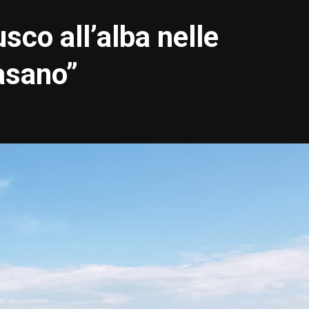
sco all’alba nelle
asano”