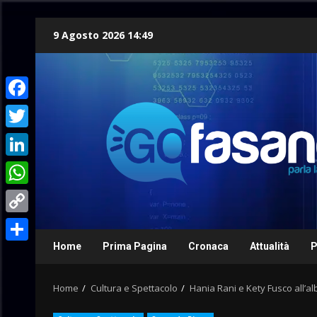
Skip
9 Agosto 2026 14:49
to
content
Facebook
Twitter
LinkedIn
WhatsApp
Copy
Link
Home
Prima Pagina
Cronaca
Attualità
P
Condividi
Home
Cultura e Spettacolo
Hania Rani e Kety Fusco all’a