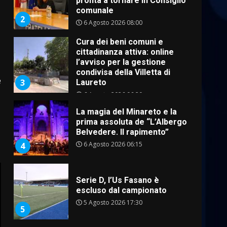
Cura dei beni comuni e
cittadinanza attiva: online
l’avviso per la gestione
condivisa della Villetta di
3
Laureto
6 Agosto 2026 06:20
La magia del Minareto e la
e
prima assoluta de “L’Albergo
Belvedere. Il rapimento”
6 Agosto 2026 06:15
4
Serie D, l’Us Fasano è
escluso dal campionato
5 Agosto 2026 17:30
5
Truffatori in azione nelle
frazioni fasanesi