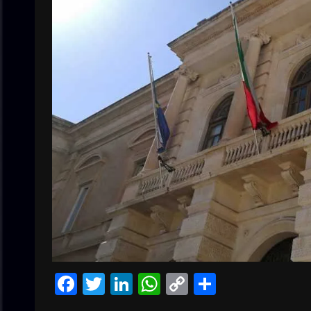
Facebook
Twitter
LinkedIn
WhatsApp
Copy
Condivid
Link