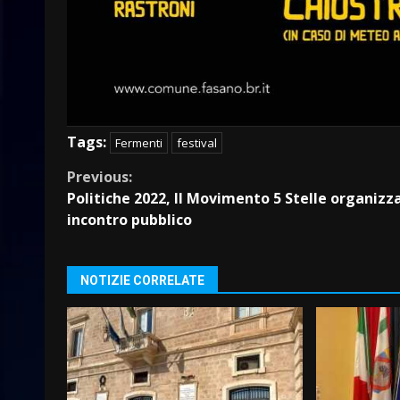
Tags:
Fermenti
festival
Continue
Previous:
Politiche 2022, Il Movimento 5 Stelle organizz
Reading
incontro pubblico
NOTIZIE CORRELATE