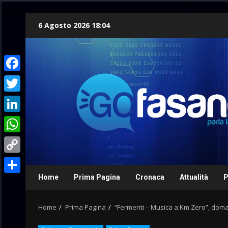
Skip
6 Agosto 2026 18:04
to
content
Facebook
Twitter
LinkedIn
WhatsApp
Copy
Link
Home
Prima Pagina
Cronaca
Attualità
P
Condividi
Home
Prima Pagina
“Fermenti – Musica a Km Zero”, doma