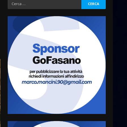
Ricerca
per:
Cura dei beni comuni e
cittadinanza attiva: online
l’avviso per la gestione
condivisa della Villetta di
3
Laureto
6 Agosto 2026 06:20
La magia del Minareto e la
prima assoluta de “L’Albergo
Belvedere. Il rapimento”
6 Agosto 2026 06:15
4
Serie D, l’Us Fasano è
escluso dal campionato
5 Agosto 2026 17:30
5
Truffatori in azione nelle