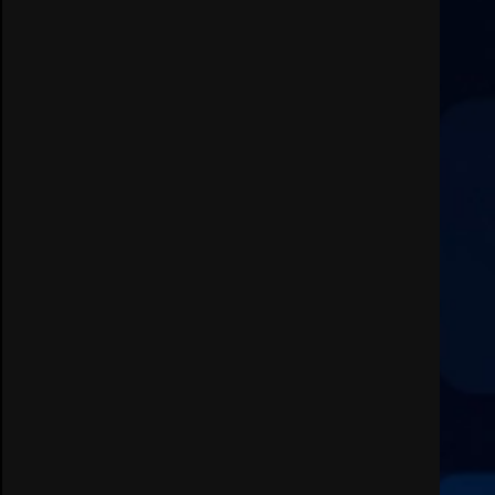
cittadinanza attiva: online
l’avviso per la gestione
condivisa della Villetta di
3
Laureto
6 Agosto 2026 06:20
La magia del Minareto e la
prima assoluta de “L’Albergo
Belvedere. Il rapimento”
6 Agosto 2026 06:15
4
Serie D, l’Us Fasano è
escluso dal campionato
5 Agosto 2026 17:30
5