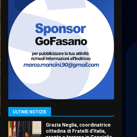
frazioni fasanesi
5 Agosto 2026 11:03
6
Residenti di Savelletri
scrivono al Prefetto: “Noi
cittadini di serie B”
5 Agosto 2026 06:15
7
Carta d’identità: continua il
piano di aperture
straordinarie del Comune di
Fasano
1
6 Agosto 2026 14:16
Grazia Neglia, coordinatrice
cittadina di Fratelli d’Italia,
ULTIME NOTIZIE
pronta a tornare in Consiglio
comunale
2
6 Agosto 2026 08:00