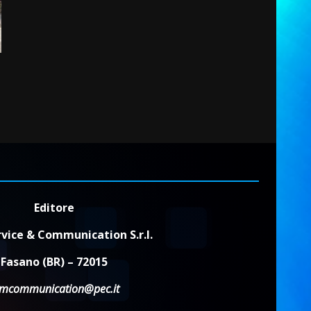
Editore
vice & Communication S.r.l.
Fasano (BR) – 72015
dmcommunication@pec.it