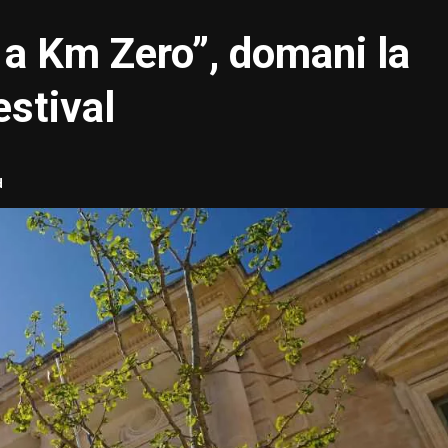
a Km Zero”, domani la
estival
d