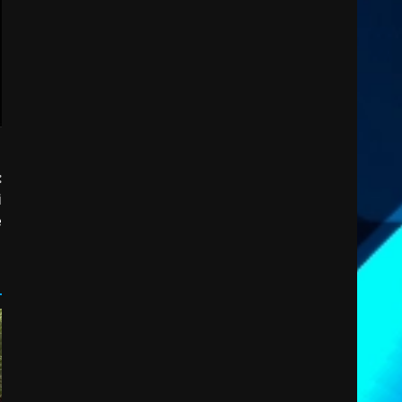
:
i
e