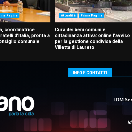
ima Pagina
Attualità
Prima Pagina
a, coordinatrice
Cura dei beni comuni e
ratelli d’Italia, pronta a
cittadinanza attiva: online l’avviso
Consiglio comunale
per la gestione condivisa della
Villetta di Laureto
INFO E CONTATTI
LDM Ser
l