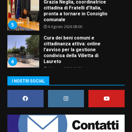
Grazia Neglia, coordinatrice
cittadina di Fratelli d’Italia,
pronta a tornare in Consiglio
comunale
5
6 Agosto 2026 08:00
Cura dei beni comuni e
cittadinanza attiva: online
l’avviso per la gestione
condivisa della Villetta di
6
Laureto
6 Agosto 2026 06:20
La magia del Minareto e la prima
I NOSTRI SOCIAL
assoluta de “L’Albergo
Belvedere. Il rapimento”
6 Agosto 2026 06:15
7
“I Contestatori: Musica di
Rivoluzione”: nuovo
appuntamento con “Fasano in
Banda”