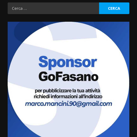
Ricerca
per:
Fasanese ferito a colpi di arma
da fuoco
6 Agosto 2026 18:13
3
Carta d’identità: continua il piano
di aperture straordinarie del
Comune di Fasano
6 Agosto 2026 14:16
4