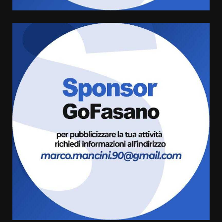
Grazia Neglia, coordinatrice
cittadina di Fratelli d’Italia,
pronta a tornare in Consiglio
comunale
5
6 Agosto 2026 08:00
Cura dei beni comuni e
cittadinanza attiva: online
l’avviso per la gestione
condivisa della Villetta di
6
Laureto
6 Agosto 2026 06:20
La magia del Minareto e la prima
assoluta de “L’Albergo
Belvedere. Il rapimento”
6 Agosto 2026 06:15
7
“I Contestatori: Musica di
Rivoluzione”: nuovo
appuntamento con “Fasano in