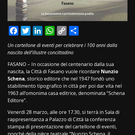
Facebook
Twitter
LinkedIn
WhatsApp
Copy
Condividi
Link
Un cartellone di eventi per celebrare i 100 anni dalla
nascita dell’illustre concittadino
FASANO – In occasione del centenario dalla sua
nascita, la Città di Fasano vuole ricordare
Nunzio
Schena
, storico editore che nel 1947 fondò uno
stabilimento tipografico in città per poi dar vita nel
1963 all’omonima casa editrice, denominata “Schena
Editore”.
Venerdì 28 marzo, alle ore 17.30, si terrà in Sala di
rappresentanza a Palazzo di Città la conferenza
stampa di presentazione del cartellone di eventi,
nonché della pièce teatrale “Nunzio Schena, il