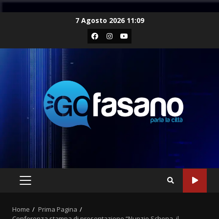
Skip
7 Agosto 2026 11:09
to
Facebook
Instagram
Youtube
content
PRIMARY
MENU
Home
Prima Pagina
Conferenza stampa di presentazione “Nunzio Schena, il