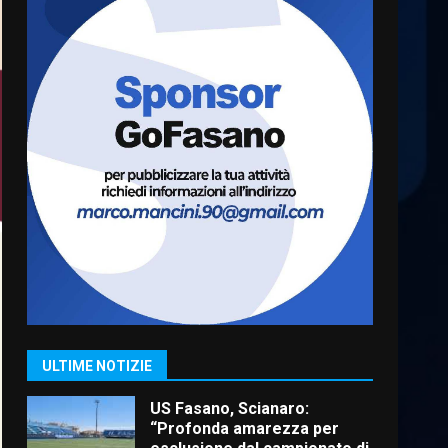
Cura dei beni comuni e
cittadinanza attiva: online
l’avviso per la gestione
condivisa della Villetta di
6
Laureto
6 Agosto 2026 06:20
La magia del Minareto e la
prima assoluta de “L’Albergo
Belvedere. Il rapimento”
6 Agosto 2026 06:15
7
“I Contestatori: Musica di
Rivoluzione”: nuovo
appuntamento con “Fasano in
Banda”
1
ULTIME NOTIZIE
7 Agosto 2026 06:05
US Fasano, Scianaro:
“Profonda amarezza per