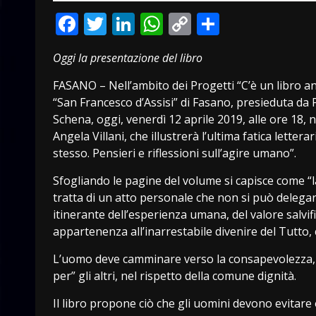
Facebook
Twitter
LinkedIn
WhatsApp
Copy
Condivid
Link
Oggi la presentazione del libro
FASANO – Nell’ambito dei Progetti “C’è un libro an
“San Francesco d’Assisi” di Fasano, presieduta da 
Schena, oggi, venerdì 12 aprile 2019, alle ore 18, n
Angela Villani, che illustrerà l’ultima fatica lette
stesso. Pensieri e riflessioni sull’agire umano”.
Sfogliando le pagine del volume si capisce come “la
tratta di un atto personale che non si può deleg
itinerante dell’esperienza umana, del valore salvi
appartenenza all’inarrestabile divenire del Tutto, c
L’uomo deve camminare verso la consapevolezza, ch
per” gli altri, nel rispetto della comune dignità.
Il libro propone ciò che gli uomini devono evitare o