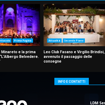
ettacolo
Prima Pagina
Attualità
Secondo Piano
 Minareto e la prima
Leo Club Fasano e Virgilio Brindisi,
 “L’Albergo Belvedere.
avvenuto il passaggio delle
”
consegne
INFO E CONTATTI
LDM Ser