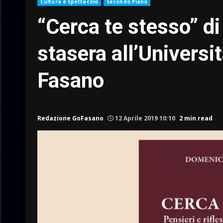
Cultura e Spettacolo
Secondo Piano
“Cerca te stesso” d
stasera all’Universi
Fasano
Redazione GoFasano
12 Aprile 2019 10:10
2 min read