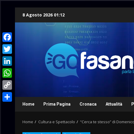
Skip
8 Agosto 2026 01:12
to
content
Facebook
Twitter
LinkedIn
WhatsApp
Copy
Link
Home
Prima Pagina
Cronaca
Attualità
P
Condividi
Home
Cultura e Spettacolo
“Cerca te stesso” di Domenico