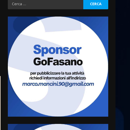
Ricerca
per:
Fasanese ferito a colpi di
arma da fuoco
6 Agosto 2026 18:13
3
Carta d’identità: continua il
piano di aperture
straordinarie del Comune di
Fasano
4
6 Agosto 2026 14:16
Grazia Neglia, coordinatrice
cittadina di Fratelli d’Italia,
pronta a tornare in Consiglio
comunale
5
6 Agosto 2026 08:00