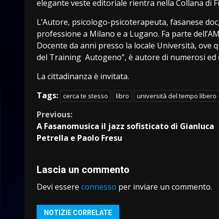
elegante veste editoriale rientra nella Collana di Fi
L’Autore, psicologo-psicoterapeuta, fasanese doc, s
professione a Milano e a Lugano. Fa parte dell’AMI
Docente da anni presso la locale Università, ove 
del Training Autogeno”, è autore di numerosi ed e
La cittadinanza è invitata.
Tags:
cerca te stesso
libro
università del tempo libero
Continue
Previous:
A Fasanomusica il jazz sofisticato di Gianluca
Reading
Petrella e Paolo Fresu
Lascia un commento
Devi essere
connesso
per inviare un commento.
NOTIZIE CORRELATE