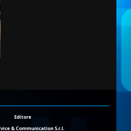
2
7 Agosto 2026 06:00
Fasanese ferito a colpi di
arma da fuoco
6 Agosto 2026 18:13
3
Carta d’identità: continua il
piano di aperture
straordinarie del Comune di
Fasano
4
6 Agosto 2026 14:16
Grazia Neglia, coordinatrice
cittadina di Fratelli d’Italia,
pronta a tornare in Consiglio
comunale
5
Editore
6 Agosto 2026 08:00
vice & Communication S.r.l.