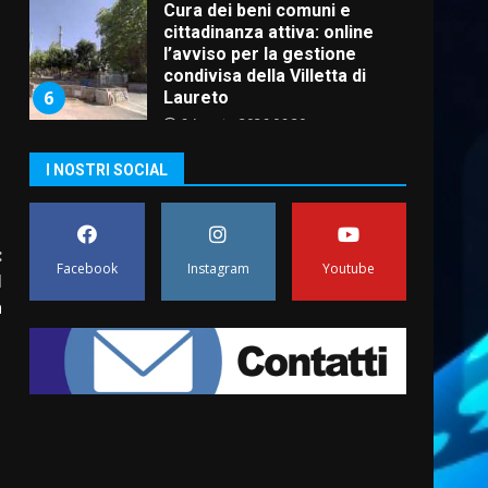
Cura dei beni comuni e
cittadinanza attiva: online
l’avviso per la gestione
condivisa della Villetta di
6
Laureto
6 Agosto 2026 06:20
La magia del Minareto e la
I NOSTRI SOCIAL
prima assoluta de “L’Albergo
Belvedere. Il rapimento”
6 Agosto 2026 06:15
7
:
Facebook
Instagram
Youtube
l
“I Contestatori: Musica di
a
Rivoluzione”: nuovo
appuntamento con “Fasano in
Banda”
1
7 Agosto 2026 06:05
US Fasano, Scianaro:
“Profonda amarezza per
esclusione dal campionato di
calcio”