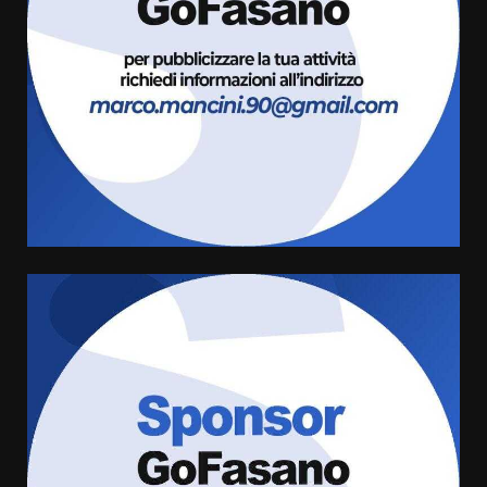
Fasanese ferito a colpi di arma
da fuoco
6 Agosto 2026 18:13
3
Carta d’identità: continua il piano
di aperture straordinarie del
Comune di Fasano
6 Agosto 2026 14:16
4
Grazia Neglia, coordinatrice
cittadina di Fratelli d’Italia,
pronta a tornare in Consiglio
comunale
5
6 Agosto 2026 08:00
Cura dei beni comuni e
cittadinanza attiva: online
l’avviso per la gestione
condivisa della Villetta di
6
Laureto