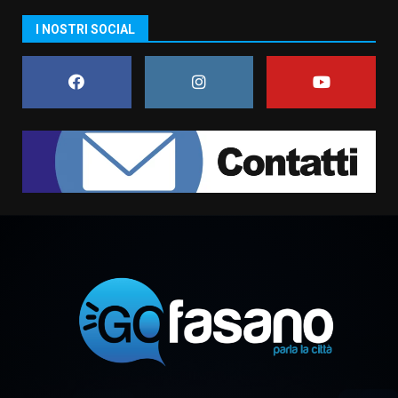
La magia del Minareto e la prima
I NOSTRI SOCIAL
assoluta de “L’Albergo
Belvedere. Il rapimento”
6 Agosto 2026 06:15
7
“I Contestatori: Musica di
Rivoluzione”: nuovo
appuntamento con “Fasano in
Banda”
1
7 Agosto 2026 06:05
US Fasano, Scianaro: “Profonda
amarezza per esclusione dal
campionato di calcio”
7 Agosto 2026 06:00
2
Fasanese ferito a colpi di arma
da fuoco