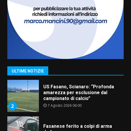
6 Agosto 2026 06:20
La magia del Minareto e la prima
assoluta de “L’Albergo
Belvedere. Il rapimento”
6 Agosto 2026 06:15
7
“I Contestatori: Musica di
Rivoluzione”: nuovo
appuntamento con “Fasano in
Banda”
1
ULTIME NOTIZIE
7 Agosto 2026 06:05
US Fasano, Scianaro: “Profonda
amarezza per esclusione dal
campionato di calcio”
7 Agosto 2026 06:00
2
Fasanese ferito a colpi di arma