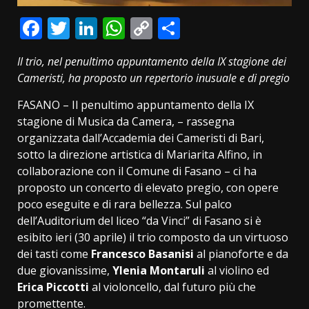
Facebook
Twitter
LinkedIn
WhatsApp
Copy
Condividi
Link
Il trio, nel penultimo appuntamento della IX stagione dei
Cameristi, ha proposto un repertorio inusuale e di pregio
FASANO – Il penultimo appuntamento della IX
stagione di Musica da Camera, – rassegna
organizzata dall’Accademia dei Cameristi di Bari,
sotto la direzione artistica di Mariarita Alfino, in
collaborazione con il Comune di Fasano – ci ha
proposto un concerto di elevato pregio, con opere
poco eseguite e di rara bellezza. Sul palco
dell’Auditorium del liceo “da Vinci” di Fasano si è
esibito ieri (30 aprile) il trio composto da un virtuoso
dei tasti come
Francesco Basanisi
al pianoforte e da
due giovanissime,
Ylenia Montaruli
al violino ed
Erica Piccotti
al violoncello, dal futuro più che
promettente.