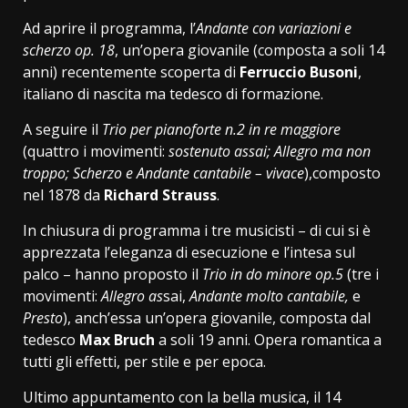
Ad aprire il programma, l’
Andante con variazioni e
scherzo op. 18
, un’opera giovanile (composta a soli 14
anni) recentemente scoperta di
Ferruccio Busoni
,
italiano di nascita ma tedesco di formazione.
A seguire il
Trio per pianoforte n.2 in re maggiore
(quattro i movimenti:
sostenuto assai; Allegro ma non
troppo; Scherzo e Andante cantabile – vivace
),composto
nel 1878 da
Richard Strauss
.
In chiusura di programma i tre musicisti – di cui si è
apprezzata l’eleganza di esecuzione e l’intesa sul
palco – hanno proposto il
Trio in do minore op.5
(tre i
movimenti:
Allegro as
sai,
Andante molto cantabile,
e
Presto
), anch’essa un’opera giovanile, composta dal
tedesco
Max Bruch
a soli 19 anni. Opera romantica a
tutti gli effetti, per stile e per epoca.
Ultimo appuntamento con la bella musica, il 14