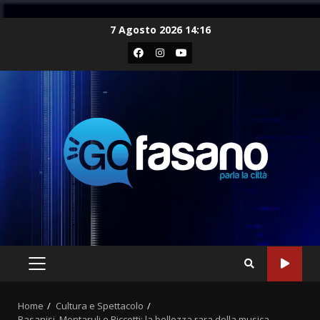
Skip
7 Agosto 2026 14:16
to
Facebook
Instagram
Youtube
content
PRIMARY
MENU
Home
Cultura e Spettacolo
Basanisi, Montaruli e Piccotti: la bellezza rara della musica