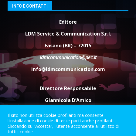
6 Agosto 2026 18:13
3
INFO E CONTATTI
Editore
Carta d’identità: continua il piano
di aperture straordinarie del
LDM Service & Communication S.r.l.
Comune di Fasano
6 Agosto 2026 14:16
4
Fasano (BR) – 72015
ldmcommunication@pec.it
Grazia Neglia, coordinatrice
cittadina di Fratelli d’Italia,
info@ldmcommunication.com
pronta a tornare in Consiglio
comunale
5
6 Agosto 2026 08:00
Direttore Responsabile
Giannicola D’Amico
Il sito non utilizza cookie profilanti ma consente
Termini e Condizioni
Privacy Policy
l'installazione di cookie di terze parti anche profilanti.
Informazioni Legali
Cliccando su “Accetta”, l'utente acconsente all'utilizzo di
tutti i cookie.