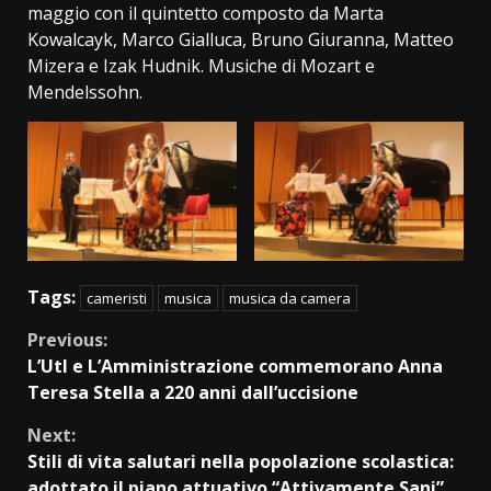
maggio con il quintetto composto da Marta
Kowalcayk, Marco Gialluca, Bruno Giuranna, Matteo
Mizera e Izak Hudnik. Musiche di Mozart e
Mendelssohn.
Tags:
cameristi
musica
musica da camera
Continue
Previous:
L’Utl e L’Amministrazione commemorano Anna
Reading
Teresa Stella a 220 anni dall’uccisione
Next:
Stili di vita salutari nella popolazione scolastica:
adottato il piano attuativo “Attivamente Sani”