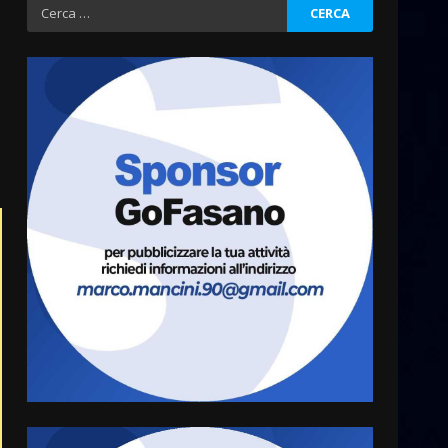
Ricerca
per:
Fasanese ferito a colpi di
arma da fuoco
6 Agosto 2026 18:13
3
Carta d’identità: continua il
piano di aperture
straordinarie del Comune di
Fasano
4
6 Agosto 2026 14:16
Grazia Neglia, coordinatrice
cittadina di Fratelli d’Italia,
pronta a tornare in Consiglio
comunale
5
6 Agosto 2026 08:00