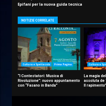
Reading
Epifani per la nuova guida tecnica
NOTIZIE CORRELATE
Cultura e Spettacolo
Prima Pagina
Cultura e Sp
“I Contestatori: Musica di
La magia del
Rivoluzione”: nuovo appuntamento
assoluta de
con “Fasano in Banda”
Il rapimento