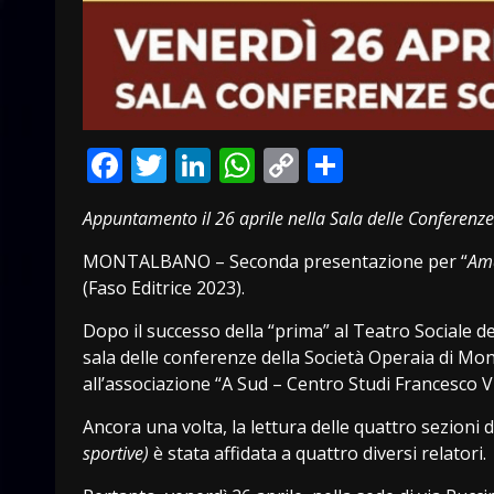
Facebook
Twitter
LinkedIn
WhatsApp
Copy
Condivid
Link
Appuntamento il 26 aprile nella Sala delle Conferen
MONTALBANO – Seconda presentazione per “
Ama
(Faso Editrice 2023).
Dopo il successo della “prima” al Teatro Sociale de
sala delle conferenze della Società Operaia di Mon
all’associazione “A Sud – Centro Studi Francesco Vin
Ancora una volta, la lettura delle quattro sezioni d
sportive)
è stata affidata a quattro diversi relatori.