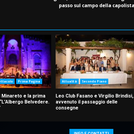
passo sul campo della capolist
ettacolo
Prima Pagina
Attualità
Secondo Piano
 Minareto e la prima
Leo Club Fasano e Virgilio Brindisi,
 “L’Albergo Belvedere.
avvenuto il passaggio delle
”
consegne
INFO E CONTATTI