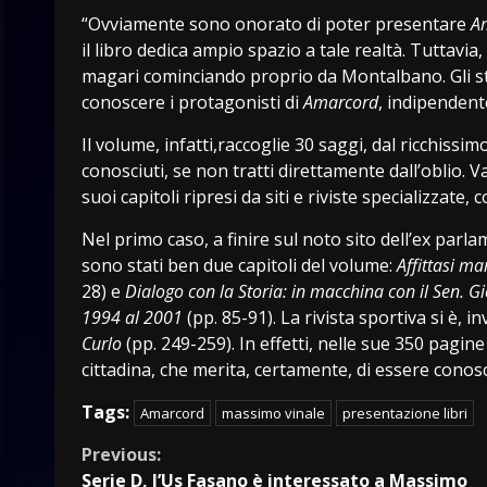
“Ovviamente sono onorato di poter presentare
Am
il libro dedica ampio spazio a tale realtà. Tuttavia
magari cominciando proprio da Montalbano. Gli stud
conoscere i protagonisti di
Amarcord
, indipendent
Il volume, infatti,raccoglie 30 saggi, dal ricchissi
conosciuti, se non tratti direttamente dall’oblio. V
suoi capitoli ripresi da siti e riviste specializzate,
Nel primo caso, a finire sul noto sito dell’ex pa
sono stati ben due capitoli del volume:
Affittasi ma
28) e
Dialogo con la Storia: in macchina con il Sen. G
1994 al 2001
(pp. 85-91). La rivista sportiva si è, 
Curlo
(pp. 249-259). In effetti, nelle sue 350 pagine
cittadina, che merita, certamente, di essere conosc
Tags:
Amarcord
massimo vinale
presentazione libri
Continue
Previous:
Serie D, l’Us Fasano è interessato a Massimo