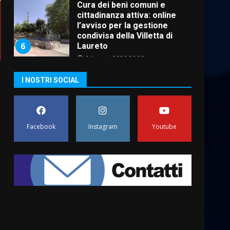
Cura dei beni comuni e
cittadinanza attiva: online
l’avviso per la gestione
condivisa della Villetta di
6
Laureto
6 Agosto 2026 06:20
La magia del Minareto e la
I NOSTRI SOCIAL
prima assoluta de “L’Albergo
Belvedere. Il rapimento”
6 Agosto 2026 06:15
7
Facebook
Instagram
Youtube
“I Contestatori: Musica di
Rivoluzione”: nuovo
appuntamento con “Fasano in
Banda”
1
7 Agosto 2026 06:05
US Fasano, Scianaro:
“Profonda amarezza per
esclusione dal campionato di
calcio”