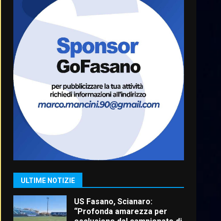
Cura dei beni comuni e
cittadinanza attiva: online
l’avviso per la gestione
condivisa della Villetta di
6
Laureto
6 Agosto 2026 06:20
La magia del Minareto e la
prima assoluta de “L’Albergo
Belvedere. Il rapimento”
6 Agosto 2026 06:15
7
“I Contestatori: Musica di
Rivoluzione”: nuovo
appuntamento con “Fasano in
Banda”
1
ULTIME NOTIZIE
7 Agosto 2026 06:05
US Fasano, Scianaro:
“Profonda amarezza per