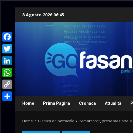
Skip
8 Agosto 2026 06:45
to
content
Facebook
Twitter
LinkedIn
WhatsApp
Copy
Link
Home
Prima Pagina
Cronaca
Attualità
P
Condividi
Home
Cultura e Spettacolo
“Amarcord”, presentazione a 