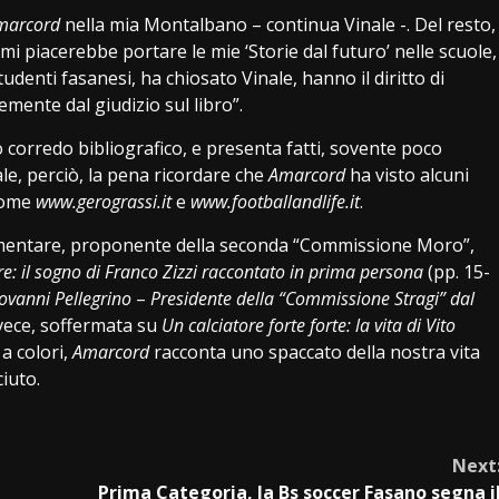
arcord
nella mia Montalbano – continua Vinale -. Del resto,
, mi piacerebbe portare le mie ‘Storie dal futuro’ nelle scuole,
enti fasanesi, ha chiosato Vinale, hanno il diritto di
emente dal giudizio sul libro”.
mo corredo bibliografico, e presenta fatti, sovente poco
ale, perciò, la pena ricordare che
Amarcord
ha visto alcuni
 come
www.gerograssi.it
e
www.footballandlife.it
.
rlamentare, proponente della seconda “Commissione Moro”,
re: il sogno di Franco Zizzi raccontato in prima persona
(pp. 15-
iovanni Pellegrino
–
Presidente della “Commissione Stragi” dal
invece, soffermata su
Un calciatore forte forte: la vita di Vito
 a colori,
Amarcord
racconta uno spaccato della nostra vita
iuto.
Next
Prima Categoria, la Bs soccer Fasano segna i