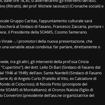
i, dalle ore 18,30, si alterneranno gli interventi del dott.
no (Ritratti), del prof. Michele Iacovazzi (Cronache sociali) e
locale Gruppo Caritas, l’appuntamento culturale sarà
occherà al Sindaco di Fasano, Francesco Zaccaria, portare i
, invece, il Presidente della SOAMS, Cosimo Semerano.
o Vinale -, i promotori della nuova presentazione, che
una variabile assai condivisa: far parlare, direttamente o
, tra gli altri, gli interventi della prof.ssa Cinzia
“Cupertino”); del dott. Lello Di Bari (Sindaco di Fasano dal
dal 1946 al 1949); dell’avv. Sante Nardelli (Sindaco di Fasano
erie A); di Angelo Curlo (fratello di Vito, ex Calciatore di
ondo di Ciclocross); di Nicola Pinto (pronipote del
ente SOAMS di Montalbano); di Oronzo Natola (figlio di
io Convertini (presidente dell’ass.ne organizzatrice del