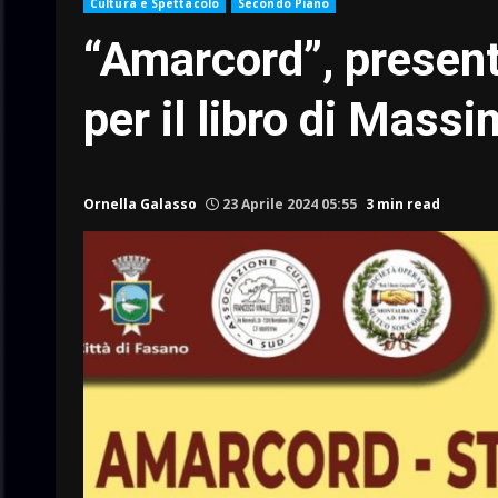
Cultura e Spettacolo
Secondo Piano
“Amarcord”, presen
per il libro di Mass
Ornella Galasso
23 Aprile 2024 05:55
3 min read