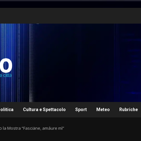
olitica
Cultura e Spettacolo
Sport
Meteo
Rubriche
ro la Mostra “Fasciäne, amáure mì”