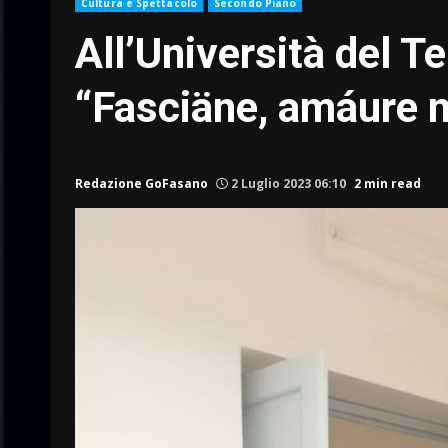
Cultura e Spettacolo
Secondo Piano
All’Università del 
“Fasciäne, amáure 
Redazione GoFasano
2 Luglio 2023 06:10
2 min read