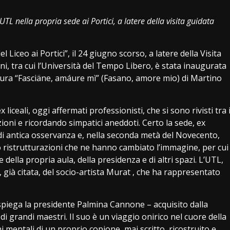
UTL nella propria sede ai Portici, a latere della visita guidata
Liceo ai Portici”, il 24 giugno scorso, a latere della Visita
oni, tra cui l’Università del Tempo Libero, è stata inaugurata
ttura “Fasciäne, amáure mì” (Fasano, amore mio) di Martino
ceali, oggi affermati professionisti, che si sono rivisti tra 
oni e ricordando simpatici aneddoti. Certo la sede, ex
 di antica osservanza e, nella seconda metà del Novecento,
o ristrutturazioni che ne hanno cambiato l’immagine, per cui
 della propria aula, della presidenza e di altri spazi. L’UTL,
a, già citata, del socio-artista Murat , che ha rappresentato
 spiega la presidente Palmina Cannone – acquisito dalla
i grandi maestri. Il suo è un viaggio onirico nel cuore della
ini mentali di un proprio copione, mai scritto, ricostruito e