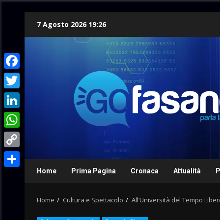
Skip
7 Agosto 2026 19:26
to
content
Facebook
Twitter
LinkedIn
WhatsApp
Copy
Link
Home
Prima Pagina
Cronaca
Attualità
P
Condividi
Home
Cultura e Spettacolo
All’Università del Tempo Libe