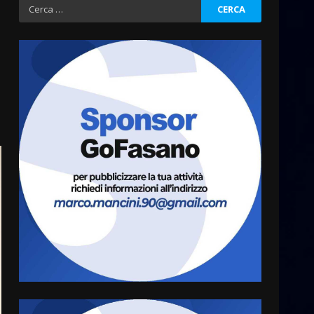
Fasanese ferito a colpi di
Ricerca
arma da fuoco
per:
6 Agosto 2026 18:13
3
Carta d’identità: continua il
piano di aperture
straordinarie del Comune di
Fasano
4
6 Agosto 2026 14:16
Grazia Neglia, coordinatrice
cittadina di Fratelli d’Italia,
pronta a tornare in Consiglio
comunale
5
6 Agosto 2026 08:00
Cura dei beni comuni e
cittadinanza attiva: online
l’avviso per la gestione
condivisa della Villetta di
6
Laureto