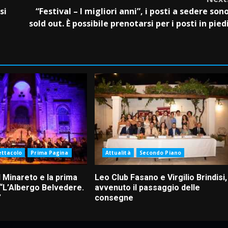
si
“Festival – I migliori anni”, i posti a sedere son
sold out. È possibile prenotarsi per i posti in pied
ettacolo
Prima Pagina
Attualità
Secondo Piano
 Minareto e la prima
Leo Club Fasano e Virgilio Brindisi,
 “L’Albergo Belvedere.
avvenuto il passaggio delle
”
consegne