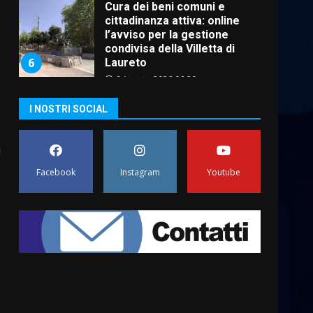
La magia del Minareto e la
prima assoluta de “L’Albergo
Belvedere. Il rapimento”
6 Agosto 2026 06:15
7
“I Contestatori: Musica di
I NOSTRI SOCIAL
Rivoluzione”: nuovo
appuntamento con “Fasano in
Banda”
i
1
7 Agosto 2026 06:05
Facebook
Instagram
Youtube
US Fasano, Scianaro:
“Profonda amarezza per
esclusione dal campionato di
calcio”
2
7 Agosto 2026 06:00
Fasanese ferito a colpi di
arma da fuoco