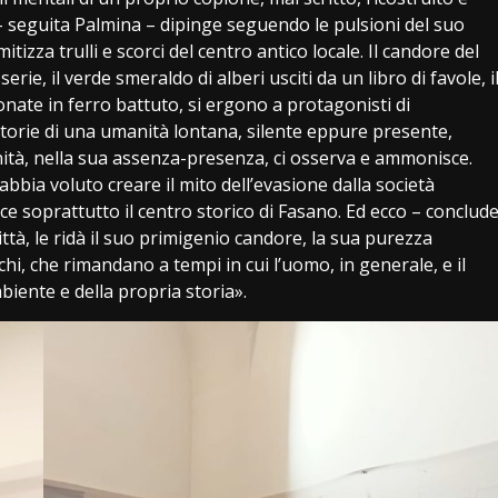
a – seguita Palmina – dipinge seguendo le pulsioni del suo
izza trulli e scorci del centro antico locale. Il candore del
serie, il verde smeraldo di alberi usciti da un libro di favole, i
onate in ferro battuto, si ergono a protagonisti di
storie di una umanità lontana, silente eppure presente,
ità, nella sua assenza-presenza, ci osserva e ammonisce.
bia voluto creare il mito dell’evasione dalla società
isce soprattutto il centro storico di Fasano. Ed ecco – conclud
tà, le ridà il suo primigenio candore, la sua purezza
chi, che rimandano a tempi in cui l’uomo, in generale, e il
biente e della propria storia».