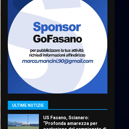
6 Agosto 2026 06:20
La magia del Minareto e la
prima assoluta de “L’Albergo
Belvedere. Il rapimento”
6 Agosto 2026 06:15
7
“I Contestatori: Musica di
Rivoluzione”: nuovo
appuntamento con “Fasano in
Banda”
1
7 Agosto 2026 06:05
US Fasano, Scianaro:
“Profonda amarezza per
esclusione dal campionato di
calcio”
2
ULTIME NOTIZIE
7 Agosto 2026 06:00
Fasanese ferito a colpi di