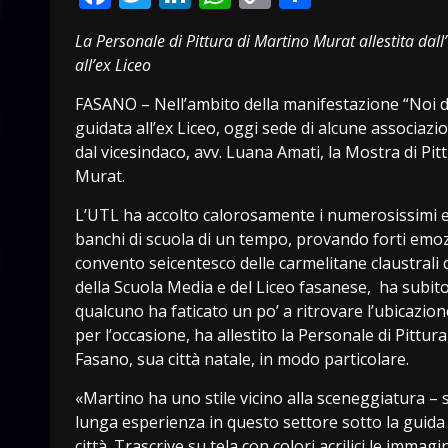
Link
La Personale di Pittura di Martino Murat allestita dall’
all’ex Liceo
FASANO – Nell’ambito della manifestazione “Noi del 
guidata all’ex Liceo, oggi sede di alcune associazi
dal vicesindaco, avv. Luana Amati, la Mostra di Pi
Murat.
L’UTL ha accolto calorosamente i numerosissimi ex li
banchi di scuola di un tempo, provando forti emozi
convento seicentesco delle carmelitane claustrali
della Scuola Media e del Liceo fasanese, ha subit
qualcuno ha faticato un po’ a ritrovare l’ubicazione
per l’occasione, ha allestito la Personale di Pittur
Fasano, sua città natale, in modo particolare.
«Martino ha uno stile vicino alla sceneggiatura –
lunga esperienza in questo settore sotto la guida d
città. Trascrive su tela con colori acrilici le immag