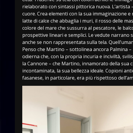
rielaborato con sintassi pittorica nuova. L’artist
cuore. Crea elementi con la sua immaginazione e mit
latte di calce che abbaglia i muri, il rosso delle mas
colore del mare che sussurra al pescatore, le balc
prospettive lineari e semplici. Le vedute narrano 
anche se non rappresentata sulla tela. Quell’uman
Penso che Martino – sottolinea ancora Palmina – ab
odierna che, con la propria incuria e inciviltà, svil
la Cannone – che Martino, innamorato della sua cit
incontaminata, la sua bellezza ideale. Copioni anti
fasanese, in particolare, era più rispettoso dell’am