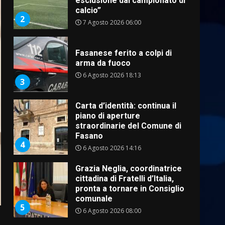
arma da fuoco
6 Agosto 2026 18:13
3
Carta d’identità: continua il
piano di aperture
straordinarie del Comune di
Fasano
4
6 Agosto 2026 14:16
Grazia Neglia, coordinatrice
cittadina di Fratelli d’Italia,
pronta a tornare in Consiglio
comunale
5
6 Agosto 2026 08:00
Cura dei beni comuni e
cittadinanza attiva: online
l’avviso per la gestione
condivisa della Villetta di
6
Laureto
6 Agosto 2026 06:20