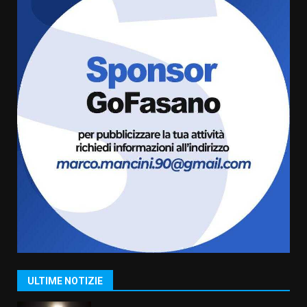
amarezza per esclusione dal
campionato di calcio”
7 Agosto 2026 06:00
6
Fasanese ferito a colpi di arma
da fuoco
6 Agosto 2026 18:13
7
Serie D, l’Us Fasano non molla e
conferma di voler ricorrere per
ottenere l’iscrizione
8 Agosto 2026 19:55
1
La Banda Città di Fasano apre
ufficialmente la Festa di
Savelletri
ULTIME NOTIZIE
8 Agosto 2026 11:00
2