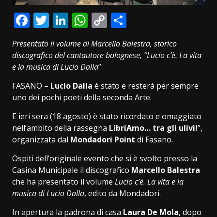
Facebook
Twitter
LinkedIn
WhatsApp
Copy
Condividi
Link
Presentato il volume di Marcello Balestra, storico
discografico del cantautore bolognese, “Lucio c’è. La vita
e la musica di Lucio Dalla
”
FASANO –
Lucio Dalla
è stato e resterà per sempre
uno dei pochi poeti della seconda Arte.
E ieri sera (18 agosto) è stato ricordato e omaggiato
nell’ambito della rassegna
LibriAmo… tra gli ulivi!
”,
organizzata dal
Mondadori Point
di Fasano.
Ospiti dell’originale evento che si è svolto presso la
Casina Municipale il discografico
Marcello Balestra
che ha presentato il volume
Lucio c’è. La vita e la
musica di Lucio Dalla
, edito da Mondadori.
In apertura la padrona di casa
Laura De Mola
, dopo