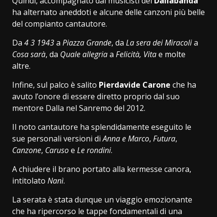
Quindi, accompagnato dai musicisti dei
Dallabanda
ha alternato aneddoti e alcune delle canzoni più belle
del compianto cantautore.
Da
4 3 1943
a
Piazza Grande
, da
La sera dei Miracoli
a
Cosa sarà
, da
Quale allegria
a
Felicità, Vita
e molte
altre.
Infine, sul palco è salito
Pierdavide Carone
che ha
avuto l’onore di essere diretto proprio dal suo
mentore Dalla nel Sanremo del 2012.
Il noto cantautore ha splendidamente eseguito le
sue personali versioni di
Anna e Marco
,
Futura
,
Canzone
,
Caruso
e
Le rondini
.
A chiudere il brano portato alla kermesse canora,
intitolato
Nanì
.
La serata è stata dunque un viaggio emozionante
che ha ripercorso le tappe fondamentali di una