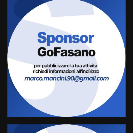
Savelletri in festa, domani sera
grande spettacolo con Uccio De
Santis
8 Agosto 2026 07:30
3
Politiche Giovanili e Mobilità
Sostenibile: premiati gli studenti
universitari del bando “La strada
giusta”
4
8 Agosto 2026 07:15
“I Contestatori: Musica di
Rivoluzione”: nuovo
appuntamento con “Fasano in
Banda”
5
7 Agosto 2026 06:05
US Fasano, Scianaro: “Profonda