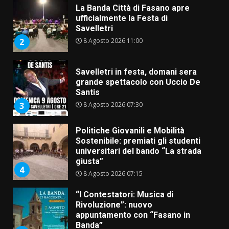
Savelletri in festa, domani sera
grande spettacolo con Uccio De
Santis
8 Agosto 2026 07:30
3
Politiche Giovanili e Mobilità
Sostenibile: premiati gli studenti
universitari del bando “La strada
giusta”
4
8 Agosto 2026 07:15
“I Contestatori: Musica di
Rivoluzione”: nuovo
appuntamento con “Fasano in
Banda”
5
7 Agosto 2026 06:05
US Fasano, Scianaro: “Profonda
amarezza per esclusione dal