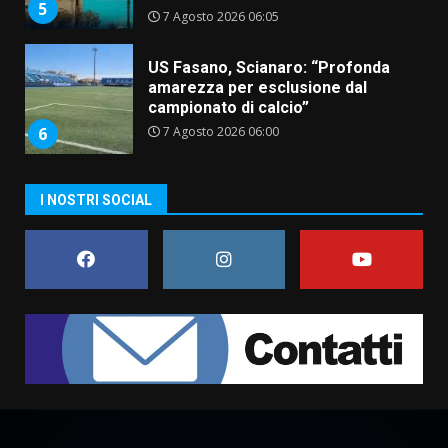
campionato di calcio”
7 Agosto 2026 06:00
6
Fasanese ferito a colpi di arma
da fuoco
6 Agosto 2026 18:13
7
I NOSTRI SOCIAL
Serie D, l’Us Fasano non molla e
conferma di voler ricorrere per
ottenere l’iscrizione
8 Agosto 2026 19:55
1
La Banda Città di Fasano apre
ufficialmente la Festa di
Savelletri
8 Agosto 2026 11:00
2