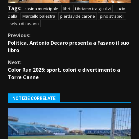
Tags:
casina municipale
libri
Libriamo tra gli ulivi
Lucio
Dalla
Marcello balestra
pierdavide carone
pino strabioli
selva di fasano
Continue
Previous:
Politica, Antonio Decaro presenta a Fasano il suo
Reading
libro
Next:
Color Run 2025: sport, colori e divertimento a
Torre Canne
NOTIZIE CORRELATE