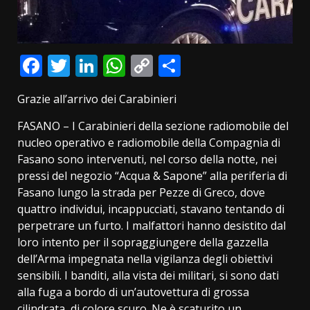
Facebook
Twitter
LinkedIn
WhatsApp
Copy
Condividi
Link
Grazie all’arrivo dei Carabinieri
FASANO – I Carabinieri della sezione radiomobile del
nucleo operativo e radiomobile della Compagnia di
Fasano sono intervenuti, nel corso della notte, nei
pressi del negozio “Acqua & Sapone” alla periferia di
Fasano lungo la strada per Pezze di Greco, dove
quattro individui, incappucciati, stavano tentando di
perpetrare un furto. I malfattori hanno desistito dal
loro intento per il sopraggiungere della gazzella
dell’Arma impegnata nella vigilanza degli obiettivi
sensibili. I banditi, alla vista dei militari, si sono dati
alla fuga a bordo di un’autovettura di grossa
cilindrata, di colore scuro. Ne è scaturito un