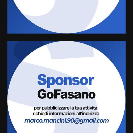
Serie D, l’Us Fasano non molla e
conferma di voler ricorrere per
ottenere l’iscrizione
8 Agosto 2026 19:55
4
La Banda Città di Fasano apre
ufficialmente la Festa di
Savelletri
8 Agosto 2026 11:00
5
Savelletri in festa, domani sera
grande spettacolo con Uccio De
Santis
8 Agosto 2026 07:30
6
Politiche Giovanili e Mobilità
Sostenibile: premiati gli studenti
universitari del bando “La strada
giusta”
7