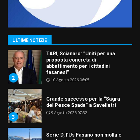
8 Agosto 2026 07:15
Savelletri in festa, pienone sul
porto per Uccio De Santis: la
voce di Antonella Losavio
incanta la piazza
1
ULTIME NOTIZIE
10 Agosto 2026 10:48
TARI, Scianaro: “Uniti per una
proposta concreta di
abbattimento per i cittadini
fasanesi”
2
10 Agosto 2026 06:05
Grande successo per la “Sagra
del Pesce Spada” a Savelletri
9 Agosto 2026 07:32
3
Serie D, l’Us Fasano non molla e