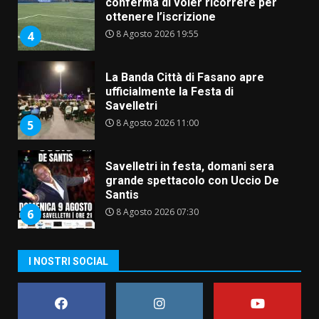
conferma di voler ricorrere per
ottenere l’iscrizione
8 Agosto 2026 19:55
4
La Banda Città di Fasano apre
ufficialmente la Festa di
Savelletri
8 Agosto 2026 11:00
5
Savelletri in festa, domani sera
grande spettacolo con Uccio De
Santis
8 Agosto 2026 07:30
6
Politiche Giovanili e Mobilità
I NOSTRI SOCIAL
Sostenibile: premiati gli studenti
universitari del bando “La strada
giusta”
7
8 Agosto 2026 07:15