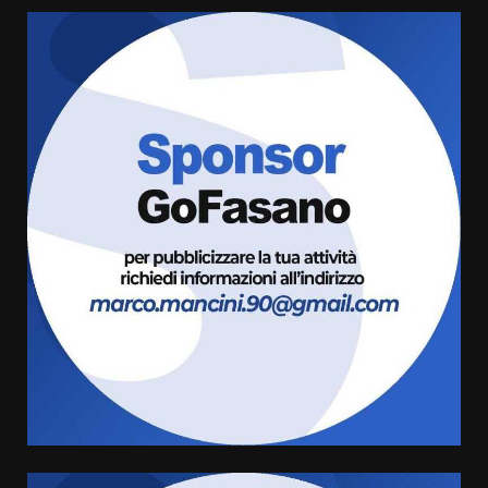
Serie D, l’Us Fasano è escluso
dal campionato
5 Agosto 2026 17:30
4
Truffatori in azione nelle
frazioni fasanesi
5 Agosto 2026 11:03
5
Residenti di Savelletri scrivono
al Prefetto: “Noi cittadini di
serie B”
5 Agosto 2026 06:15
6
A Savelletri torna la Sagra del
Pesce Spada: appuntamento a