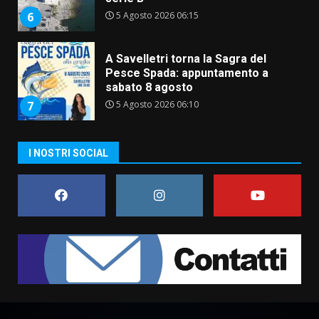
5 Agosto 2026 06:10
7
Grazia Neglia, coordinatrice
cittadina di Fratelli d’Italia,
pronta a tornare in Consiglio
comunale
1
6 Agosto 2026 08:00
Cura dei beni comuni e
cittadinanza attiva: online
I NOSTRI SOCIAL
l’avviso per la gestione
condivisa della Villetta di
2
Laureto
6 Agosto 2026 06:20
La magia del Minareto e la prima
assoluta de “L’Albergo
Belvedere. Il rapimento”
6 Agosto 2026 06:15
3