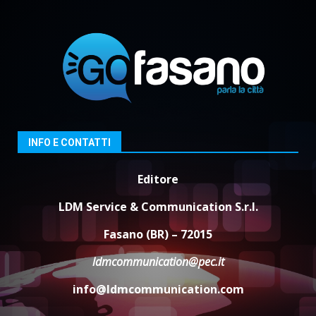
Serie D, l’Us Fasano è escluso
dal campionato
5 Agosto 2026 17:30
4
Truffatori in azione nelle
frazioni fasanesi
5 Agosto 2026 11:03
5
INFO E CONTATTI
Editore
LDM Service & Communication S.r.l.
Fasano (BR) – 72015
ldmcommunication@pec.it
info@ldmcommunication.com