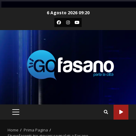
Skip
6 Agosto 2026 09:20
to
Facebook
Instagram
Youtube
content
PRIMARY
MENU
Home
Prima Pagina
Stupefacenti: tre giovani segnalati a Fasano