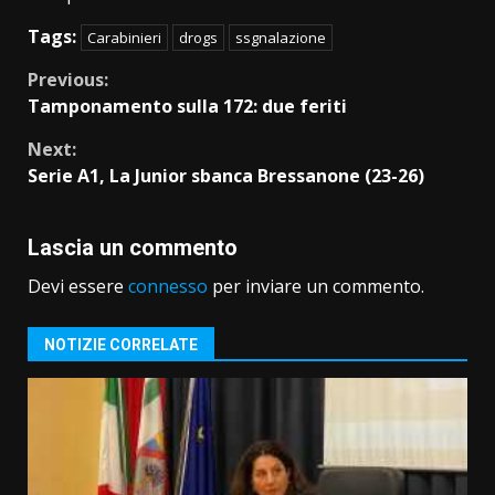
Tags:
Carabinieri
drogs
ssgnalazione
Continue
Previous:
Tamponamento sulla 172: due feriti
Reading
Next:
Serie A1, La Junior sbanca Bressanone (23-26)
Lascia un commento
Devi essere
connesso
per inviare un commento.
NOTIZIE CORRELATE