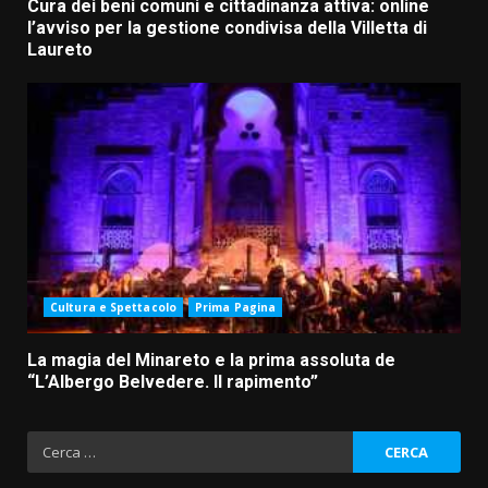
Cura dei beni comuni e cittadinanza attiva: online
l’avviso per la gestione condivisa della Villetta di
Laureto
Cultura e Spettacolo
Prima Pagina
La magia del Minareto e la prima assoluta de
“L’Albergo Belvedere. Il rapimento”
La magia del Minareto e la prima
assoluta de “L’Albergo
Ricerca
Belvedere. Il rapimento”
per:
6 Agosto 2026 06:15
3