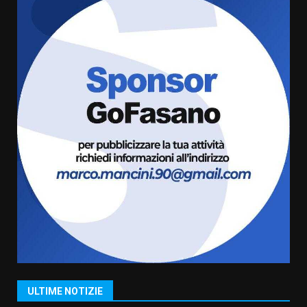
sabato 8 agosto
5 Agosto 2026 06:10
7
Grazia Neglia, coordinatrice
cittadina di Fratelli d’Italia,
pronta a tornare in Consiglio
comunale
1
6 Agosto 2026 08:00
Cura dei beni comuni e
cittadinanza attiva: online
l’avviso per la gestione
condivisa della Villetta di
2
Laureto
6 Agosto 2026 06:20
La magia del Minareto e la prima
assoluta de “L’Albergo
Belvedere. Il rapimento”
6 Agosto 2026 06:15
3
ULTIME NOTIZIE