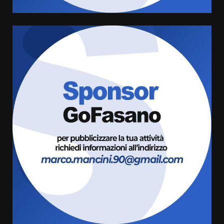
La Banda Città di Fasano apre
ufficialmente la Festa di
Savelletri
8 Agosto 2026 11:00
5
Savelletri in festa, domani sera
grande spettacolo con Uccio De
Santis
8 Agosto 2026 07:30
6
Politiche Giovanili e Mobilità
Sostenibile: premiati gli studenti
universitari del bando “La strada
giusta”
7
8 Agosto 2026 07:15
Savelletri in festa, pienone sul
porto per Uccio De Santis: la