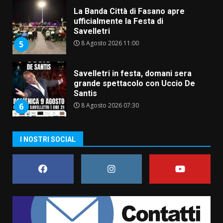
La Banda Città di Fasano apre
ufficialmente la Festa di
Savelletri
8 Agosto 2026 11:00
5
Savelletri in festa, domani sera
grande spettacolo con Uccio De
Santis
8 Agosto 2026 07:30
6
Politiche Giovanili e Mobilità
I NOSTRI SOCIAL
Sostenibile: premiati gli studenti
universitari del bando “La strada
giusta”
7
8 Agosto 2026 07:15
Savelletri in festa, pienone sul
porto per Uccio De Santis: la
voce di Antonella Losavio
incanta la piazza