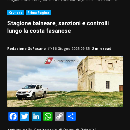
Cronaca
Prima Pagina
Stagione balneare, sanzioni e controlli
lungo la costa fasanese
Redazione GoFasano
16 Giugno 2025 09:35
2 min read
Facebook
Twitter
LinkedIn
WhatsApp
Copy
Condividi
Link