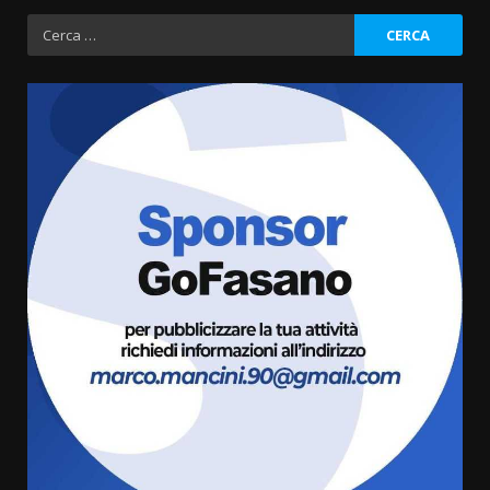
Ricerca
per:
Grande successo per la “Sagra
del Pesce Spada” a Savelletri
9 Agosto 2026 07:32
3
Serie D, l’Us Fasano non molla e
conferma di voler ricorrere per
ottenere l’iscrizione
8 Agosto 2026 19:55
4