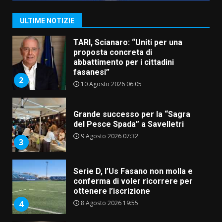
voce di Antonella Losavio
incanta la piazza
1
ULTIME NOTIZIE
10 Agosto 2026 10:48
TARI, Scianaro: “Uniti per una
proposta concreta di
abbattimento per i cittadini
fasanesi”
2
10 Agosto 2026 06:05
Grande successo per la “Sagra
del Pesce Spada” a Savelletri
9 Agosto 2026 07:32
3
Serie D, l’Us Fasano non molla e
conferma di voler ricorrere per
ottenere l’iscrizione
8 Agosto 2026 19:55
4