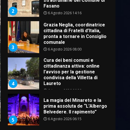
Fasano
2
6 Agosto 2026 14:16
Grazia Neglia, coordinatrice
cittadina di Fratelli d’Italia,
pronta a tornare in Consiglio
comunale
3
6 Agosto 2026 08:00
Cura dei beni comuni e
cittadinanza attiva: online
l’avviso per la gestione
condivisa della Villetta di
4
Laureto
6 Agosto 2026 06:20
La magia del Minareto e la
prima assoluta de “L’Albergo
Belvedere. Il rapimento”
6 Agosto 2026 06:15
5