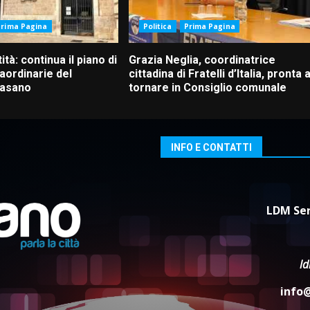
Prima Pagina
Politica
Prima Pagina
ità: continua il piano di
Grazia Neglia, coordinatrice
aordinarie del
cittadina di Fratelli d’Italia, pronta 
Fasano
tornare in Consiglio comunale
INFO E CONTATTI
LDM Ser
l
info