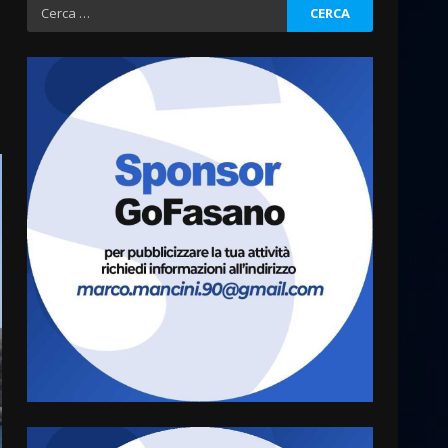
Ricerca
per:
Grazia Neglia, coordinatrice
cittadina di Fratelli d’Italia,
pronta a tornare in Consiglio
comunale
3
6 Agosto 2026 08:00
Cura dei beni comuni e
cittadinanza attiva: online
l’avviso per la gestione
condivisa della Villetta di
4
Laureto
6 Agosto 2026 06:20
La magia del Minareto e la
prima assoluta de “L’Albergo
Belvedere. Il rapimento”
6 Agosto 2026 06:15
5