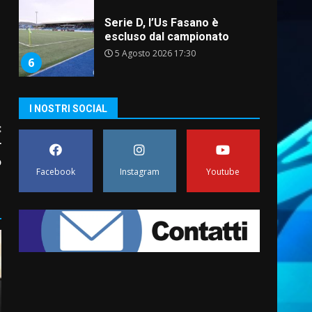
Serie D, l’Us Fasano è
escluso dal campionato
5 Agosto 2026 17:30
6
Truffatori in azione nelle
I NOSTRI SOCIAL
frazioni fasanesi
:
5 Agosto 2026 11:03
7
r
o
Facebook
Instagram
Youtube
Fasanese ferito a colpi di
arma da fuoco
6 Agosto 2026 18:13
1
Carta d’identità: continua il
piano di aperture
straordinarie del Comune di
Fasano
2