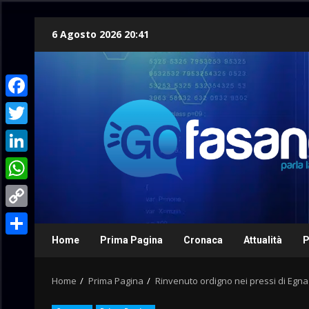
Skip
6 Agosto 2026 20:41
to
content
Facebook
Twitter
LinkedIn
WhatsApp
Copy
Link
Home
Prima Pagina
Cronaca
Attualità
P
Condividi
Home
Prima Pagina
Rinvenuto ordigno nei pressi di Egna