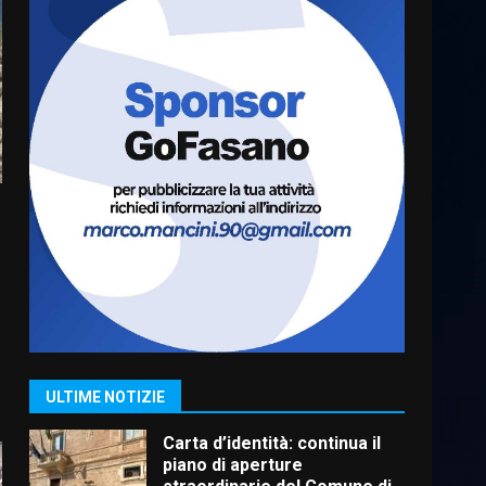
Serie D, l’Us Fasano è
escluso dal campionato
5 Agosto 2026 17:30
6
Truffatori in azione nelle
frazioni fasanesi
5 Agosto 2026 11:03
7
Fasanese ferito a colpi di
arma da fuoco
6 Agosto 2026 18:13
1
ULTIME NOTIZIE
Carta d’identità: continua il
piano di aperture
straordinarie del Comune di