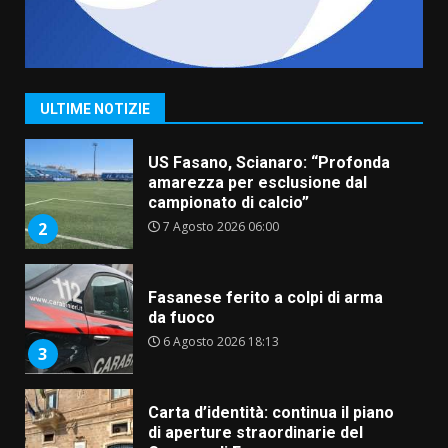
“I Contestatori: Musica di
Rivoluzione”: nuovo
appuntamento con “Fasano in
Banda”
1
ULTIME NOTIZIE
7 Agosto 2026 06:05
US Fasano, Scianaro: “Profonda
amarezza per esclusione dal
campionato di calcio”
7 Agosto 2026 06:00
2
Fasanese ferito a colpi di arma
da fuoco
6 Agosto 2026 18:13
3
Carta d’identità: continua il piano
di aperture straordinarie del