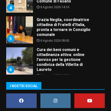
Comune di Fasano
6 Agosto 2026 14:16
4
Grazia Neglia, coordinatrice
cittadina di Fratelli d’Italia,
pronta a tornare in Consiglio
comunale
5
6 Agosto 2026 08:00
Cura dei beni comuni e
cittadinanza attiva: online
l’avviso per la gestione
condivisa della Villetta di
6
Laureto
6 Agosto 2026 06:20
La magia del Minareto e la prima
I NOSTRI SOCIAL
assoluta de “L’Albergo
Belvedere. Il rapimento”
6 Agosto 2026 06:15
7