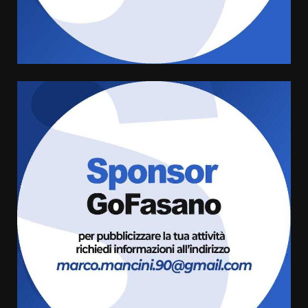
di aperture straordinarie del
Comune di Fasano
6 Agosto 2026 14:16
4
Grazia Neglia, coordinatrice
cittadina di Fratelli d’Italia,
pronta a tornare in Consiglio
comunale
5
6 Agosto 2026 08:00
Cura dei beni comuni e
cittadinanza attiva: online
l’avviso per la gestione
condivisa della Villetta di
6
Laureto
6 Agosto 2026 06:20
La magia del Minareto e la prima
assoluta de “L’Albergo
Belvedere. Il rapimento”
6 Agosto 2026 06:15
7