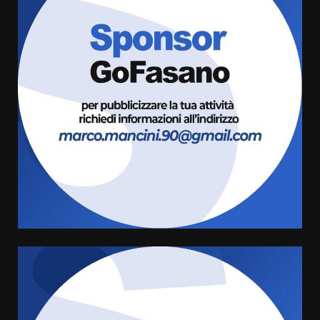
Fasanese ferito a colpi di arma
da fuoco
6 Agosto 2026 18:13
3
Carta d’identità: continua il piano
di aperture straordinarie del
Comune di Fasano
6 Agosto 2026 14:16
4
Grazia Neglia, coordinatrice
cittadina di Fratelli d’Italia,
pronta a tornare in Consiglio
comunale
5
6 Agosto 2026 08:00