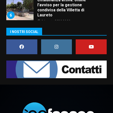
l’avviso per la gestione
condivisa della Villetta di
6
Laureto
6 Agosto 2026 06:20
La magia del Minareto e la prima
I NOSTRI SOCIAL
assoluta de “L’Albergo
Belvedere. Il rapimento”
6 Agosto 2026 06:15
7
“I Contestatori: Musica di
Rivoluzione”: nuovo
appuntamento con “Fasano in
Banda”
1
7 Agosto 2026 06:05
US Fasano, Scianaro: “Profonda
amarezza per esclusione dal
campionato di calcio”
7 Agosto 2026 06:00
2