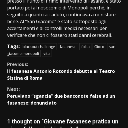
presso il Punto di Primo intervento di Fasano, è stato
portato poi al nosocomio di Monopoli perché, in
seguito a quanto accaduto, continuava a non stare
bene. Al “San Giacomo” è stato sottoposto agli
accertamenti e ai controlli medici necessari per
verificare che non ci fossero stati danni cerebrali.
Tags:
blackout challenge
fasanese
follia
Gioco
san
giacomo monopoli
vita
Continue
Previous:
Il fasanese Antonio Rotondo debutta al Teatro
Reading
Sistina di Roma
Next:
Peruviano “sgancia” due banconote false ad un
fasanese: denunciato
1 thought on “
Giovane fasanese pratica un