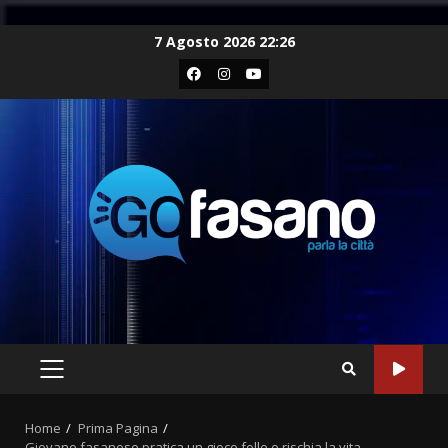
Skip
7 Agosto 2026 22:26
to
Facebook
Instagram
Youtube
content
PRIMARY
MENU
Home
Prima Pagina
Giovane fasanese pratica un gioco folle e rischia la vita