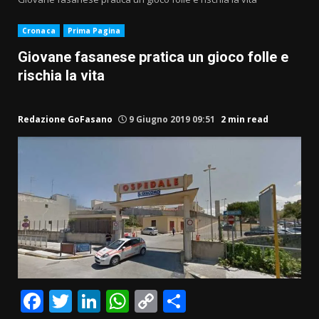
Cronaca
Prima Pagina
Giovane fasanese pratica un gioco folle e
rischia la vita
Redazione GoFasano
9 Giugno 2019 09:51
2 min read
Facebook
Twitter
LinkedIn
WhatsApp
Copy
Condividi