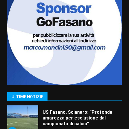
Cura dei beni comuni e
cittadinanza attiva: online
l’avviso per la gestione
condivisa della Villetta di
6
Laureto
6 Agosto 2026 06:20
La magia del Minareto e la prima
assoluta de “L’Albergo
Belvedere. Il rapimento”
6 Agosto 2026 06:15
7
“I Contestatori: Musica di
Rivoluzione”: nuovo
appuntamento con “Fasano in
Banda”
1
ULTIME NOTIZIE
7 Agosto 2026 06:05
US Fasano, Scianaro: “Profonda
amarezza per esclusione dal
campionato di calcio”