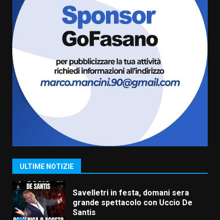
Fasanese ferito a colpi di arma
da fuoco
6 Agosto 2026 18:13
6
Carta d’identità: continua il piano
di aperture straordinarie del
Comune di Fasano
6 Agosto 2026 14:16
7
La Banda Città di Fasano apre
ufficialmente la Festa di
Savelletri
8 Agosto 2026 11:00
1
ULTIME NOTIZIE
Savelletri in festa, domani sera
grande spettacolo con Uccio De
Santis