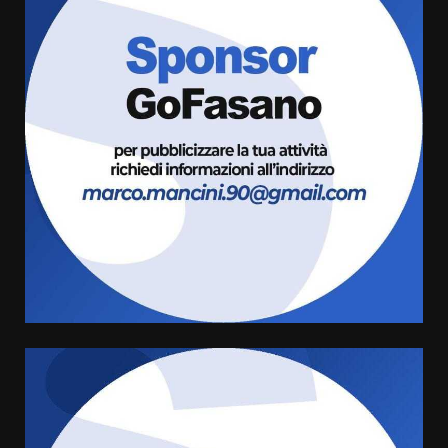
Politiche Giovanili e Mobilità
Sostenibile: premiati gli studenti
universitari del bando “La strada
giusta”
3
8 Agosto 2026 07:15
“I Contestatori: Musica di
Rivoluzione”: nuovo
appuntamento con “Fasano in
Banda”
4
7 Agosto 2026 06:05
US Fasano, Scianaro: “Profonda
amarezza per esclusione dal
campionato di calcio”
7 Agosto 2026 06:00
5