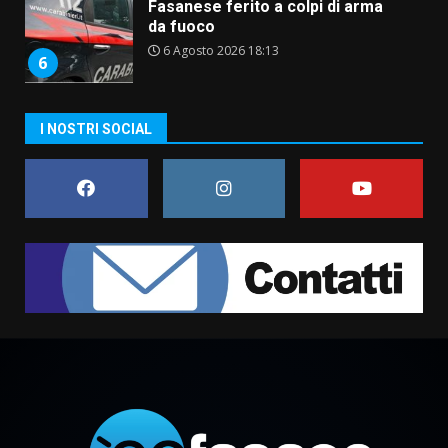
Fasanese ferito a colpi di arma
da fuoco
6 Agosto 2026 18:13
6
Carta d’identità: continua il piano
I NOSTRI SOCIAL
di aperture straordinarie del
Comune di Fasano
6 Agosto 2026 14:16
7
La Banda Città di Fasano apre
ufficialmente la Festa di
Savelletri
8 Agosto 2026 11:00
1
Savelletri in festa, domani sera
grande spettacolo con Uccio De
Santis
8 Agosto 2026 07:30
2