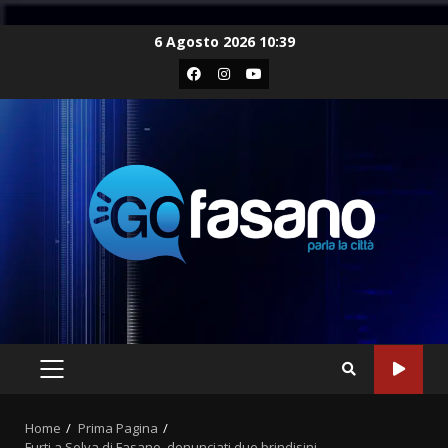
Skip
6 Agosto 2026 10:39
to
Facebook
Instagram
Youtube
content
PRIMARY
MENU
Home
Prima Pagina
Furti a Selva di Fasano, denunciati due brindisini