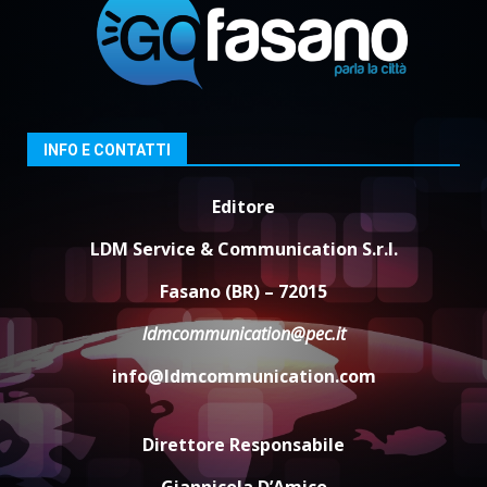
2
Laureto
6 Agosto 2026 06:20
La magia del Minareto e la prima
assoluta de “L’Albergo
Belvedere. Il rapimento”
6 Agosto 2026 06:15
3
INFO E CONTATTI
Editore
Serie D, l’Us Fasano è escluso
dal campionato
LDM Service & Communication S.r.l.
5 Agosto 2026 17:30
4
Fasano (BR) – 72015
ldmcommunication@pec.it
Truffatori in azione nelle
info@ldmcommunication.com
frazioni fasanesi
5 Agosto 2026 11:03
5
Direttore Responsabile
Giannicola D’Amico