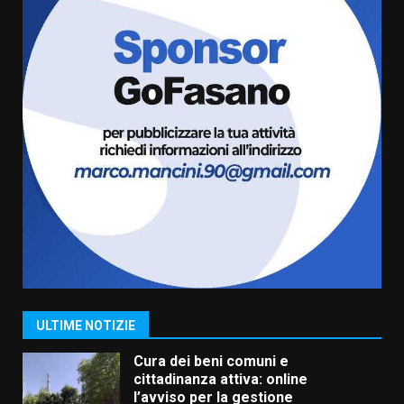
Residenti di Savelletri scrivono
al Prefetto: “Noi cittadini di
serie B”
5 Agosto 2026 06:15
6
A Savelletri torna la Sagra del
Pesce Spada: appuntamento a
sabato 8 agosto
5 Agosto 2026 06:10
7
Grazia Neglia, coordinatrice
cittadina di Fratelli d’Italia,
pronta a tornare in Consiglio
comunale
1
ULTIME NOTIZIE
6 Agosto 2026 08:00
Cura dei beni comuni e
cittadinanza attiva: online
l’avviso per la gestione