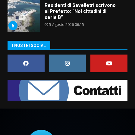
Residenti di Savelletri scrivono
al Prefetto: “Noi cittadini di
serie B”
5 Agosto 2026 06:15
6
A Savelletri torna la Sagra del
I NOSTRI SOCIAL
Pesce Spada: appuntamento a
sabato 8 agosto
5 Agosto 2026 06:10
7
Grazia Neglia, coordinatrice
cittadina di Fratelli d’Italia,
pronta a tornare in Consiglio
comunale
1
6 Agosto 2026 08:00
Cura dei beni comuni e
cittadinanza attiva: online
l’avviso per la gestione
condivisa della Villetta di