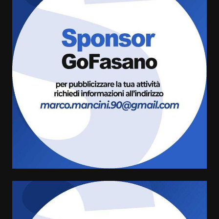
La magia del Minareto e la prima
assoluta de “L’Albergo
Belvedere. Il rapimento”
6 Agosto 2026 06:15
3
Serie D, l’Us Fasano è escluso
dal campionato
5 Agosto 2026 17:30
4
Truffatori in azione nelle
frazioni fasanesi
5 Agosto 2026 11:03
5