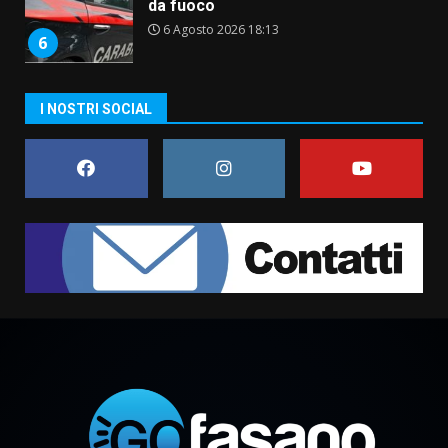
da fuoco
6 Agosto 2026 18:13
6
Carta d’identità: continua il piano
I NOSTRI SOCIAL
di aperture straordinarie del
Comune di Fasano
6 Agosto 2026 14:16
7
La Banda Città di Fasano apre
ufficialmente la Festa di
Savelletri
8 Agosto 2026 11:00
1
Savelletri in festa, domani sera
grande spettacolo con Uccio De
Santis
8 Agosto 2026 07:30
2