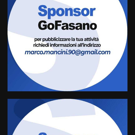
Politiche Giovanili e Mobilità
Sostenibile: premiati gli studenti
universitari del bando “La strada
giusta”
3
8 Agosto 2026 07:15
“I Contestatori: Musica di
Rivoluzione”: nuovo
appuntamento con “Fasano in
Banda”
4
7 Agosto 2026 06:05
US Fasano, Scianaro: “Profonda
amarezza per esclusione dal
campionato di calcio”
7 Agosto 2026 06:00
5