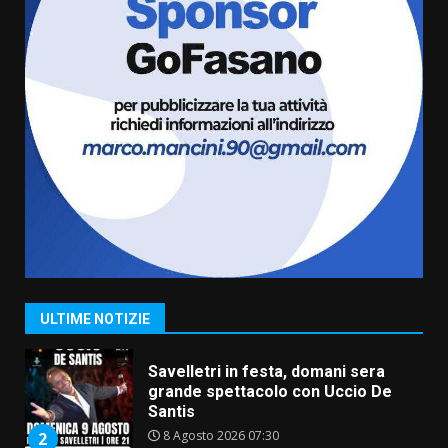
Fasanese ferito a colpi di arma
da fuoco
6 Agosto 2026 18:13
6
Carta d’identità: continua il piano
di aperture straordinarie del
Comune di Fasano
6 Agosto 2026 14:16
7
La Banda Città di Fasano apre
ufficialmente la Festa di
Savelletri
8 Agosto 2026 11:00
1
ULTIME NOTIZIE
Savelletri in festa, domani sera
grande spettacolo con Uccio De
Santis
8 Agosto 2026 07:30
2