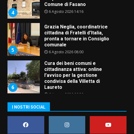
Comune di Fasano
6 Agosto 2026 14:16
4
Grazia Neglia, coordinatrice
cittadina di Fratelli d’Italia,
pronta a tornare in Consiglio
comunale
5
6 Agosto 2026 08:00
Cura dei beni comuni e
cittadinanza attiva: online
l’avviso per la gestione
condivisa della Villetta di
6
Laureto
6 Agosto 2026 06:20
La magia del Minareto e la prima
I NOSTRI SOCIAL
assoluta de “L’Albergo
Belvedere. Il rapimento”
6 Agosto 2026 06:15
7