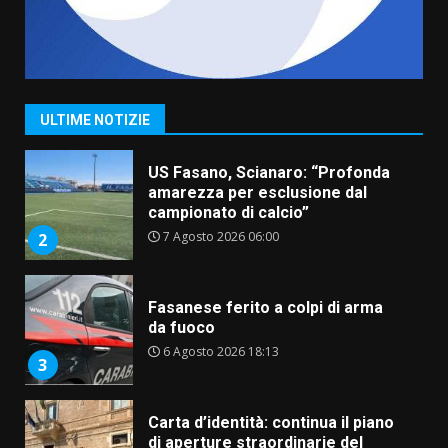
“I Contestatori: Musica di
Rivoluzione”: nuovo
appuntamento con “Fasano in
Banda”
1
ULTIME NOTIZIE
7 Agosto 2026 06:05
US Fasano, Scianaro: “Profonda
amarezza per esclusione dal
campionato di calcio”
7 Agosto 2026 06:00
2
Fasanese ferito a colpi di arma
da fuoco
6 Agosto 2026 18:13
3
Carta d’identità: continua il piano
di aperture straordinarie del