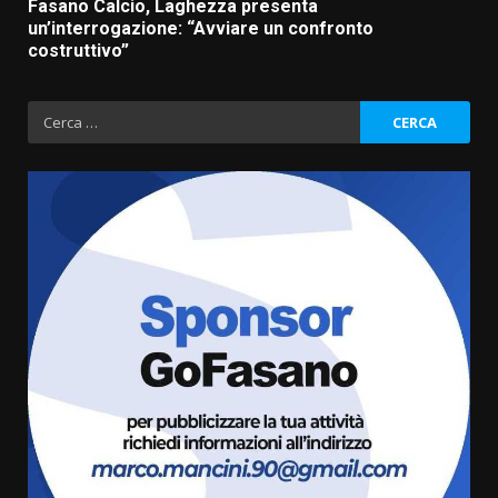
Fasano Calcio, Laghezza presenta
un’interrogazione: “Avviare un confronto
costruttivo”
Ricerca
per:
Fasanese ferito a colpi di arma
da fuoco
6 Agosto 2026 18:13
3
Carta d’identità: continua il piano