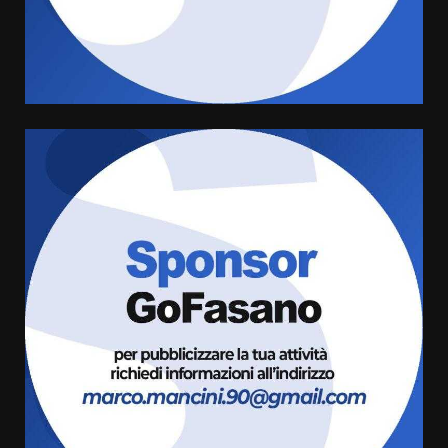
di aperture straordinarie del
Comune di Fasano
6 Agosto 2026 14:16
4
Grazia Neglia, coordinatrice
cittadina di Fratelli d’Italia,
pronta a tornare in Consiglio
comunale
5
6 Agosto 2026 08:00
Cura dei beni comuni e
cittadinanza attiva: online
l’avviso per la gestione
condivisa della Villetta di
6
Laureto
6 Agosto 2026 06:20
La magia del Minareto e la prima
assoluta de “L’Albergo
Belvedere. Il rapimento”
6 Agosto 2026 06:15
7