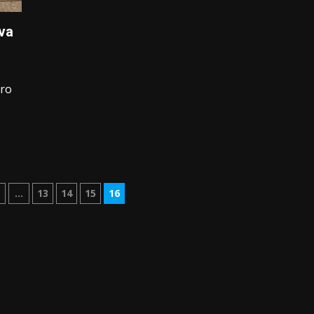
ova
oro
zione
…
13
14
15
16