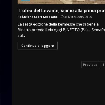
Trofeo del Levante, siamo alla prima pr
Redazione Sport GoFasano
31 Marzo 2019 06:00
La sesta edizione della kermesse che si tiene a
Binetto prende il via oggi BINETTO (Ba) – Semaf
sul...
Continua a leggere
Pagina
Previous
1
degli
articoli