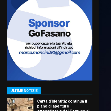
Serie D, l’Us Fasano è
escluso dal campionato
5 Agosto 2026 17:30
6
Truffatori in azione nelle
frazioni fasanesi
5 Agosto 2026 11:03
7
Fasanese ferito a colpi di
arma da fuoco
6 Agosto 2026 18:13
1
ULTIME NOTIZIE
Carta d’identità: continua il
piano di aperture