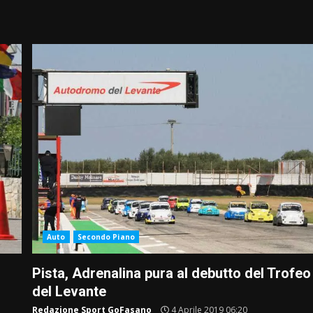
Auto
Secondo Piano
Pista, Adrenalina pura al debutto del Trofeo
del Levante
Redazione Sport GoFasano
4 Aprile 2019 06:20