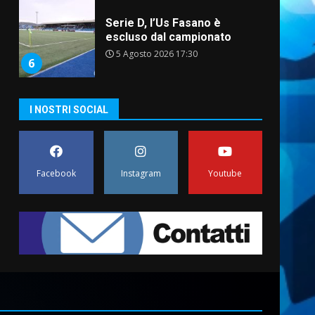
Serie D, l’Us Fasano è
escluso dal campionato
5 Agosto 2026 17:30
6
I NOSTRI SOCIAL
Truffatori in azione nelle
frazioni fasanesi
5 Agosto 2026 11:03
7
Facebook
Instagram
Youtube
Fasanese ferito a colpi di
arma da fuoco
6 Agosto 2026 18:13
1
Carta d’identità: continua il
piano di aperture
straordinarie del Comune di
Fasano