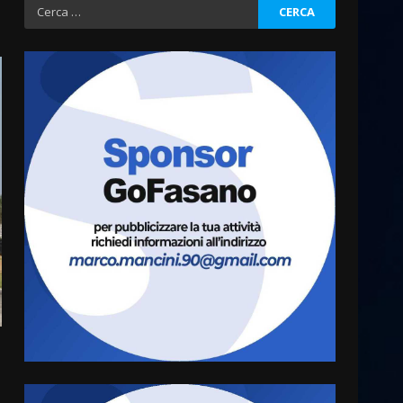
Ricerca
per:
Grazia Neglia, coordinatrice
cittadina di Fratelli d’Italia,
pronta a tornare in Consiglio
comunale
3
6 Agosto 2026 08:00
Cura dei beni comuni e
cittadinanza attiva: online
l’avviso per la gestione
condivisa della Villetta di
4
Laureto
6 Agosto 2026 06:20
La magia del Minareto e la
prima assoluta de “L’Albergo
Belvedere. Il rapimento”
6 Agosto 2026 06:15
5