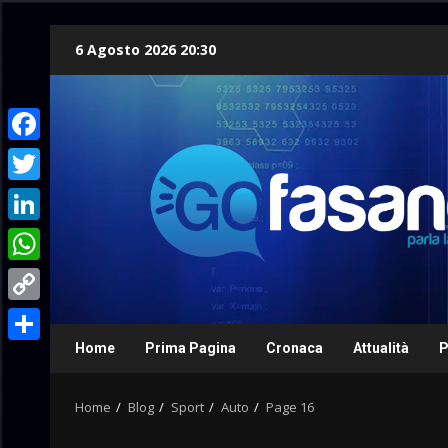
Skip
6 Agosto 2026 20:30
to
content
Facebook
Twitter
LinkedIn
WhatsApp
Copy
Link
Home
Prima Pagina
Cronaca
Attualità
P
Condividi
Home
Blog
Sport
Auto
Page 16