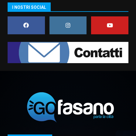
Grazia Neglia, coordinatrice
I NOSTRI SOCIAL
cittadina di Fratelli d’Italia,
pronta a tornare in Consiglio
comunale
7
6 Agosto 2026 08:00
Savelletri in festa, domani sera
grande spettacolo con Uccio De
Santis
8 Agosto 2026 07:30
1
Politiche Giovanili e Mobilità
Sostenibile: premiati gli studenti
universitari del bando “La strada
giusta”
2
8 Agosto 2026 07:15
“I Contestatori: Musica di
Rivoluzione”: nuovo
appuntamento con “Fasano in
Banda”