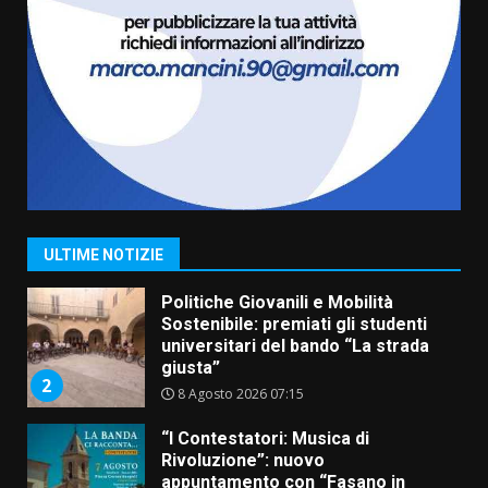
Grazia Neglia, coordinatrice
cittadina di Fratelli d’Italia,
pronta a tornare in Consiglio
comunale
7
6 Agosto 2026 08:00
Savelletri in festa, domani sera
grande spettacolo con Uccio De
Santis
8 Agosto 2026 07:30
1
ULTIME NOTIZIE
Politiche Giovanili e Mobilità
Sostenibile: premiati gli studenti
universitari del bando “La strada
giusta”
2
8 Agosto 2026 07:15
“I Contestatori: Musica di
Rivoluzione”: nuovo
appuntamento con “Fasano in