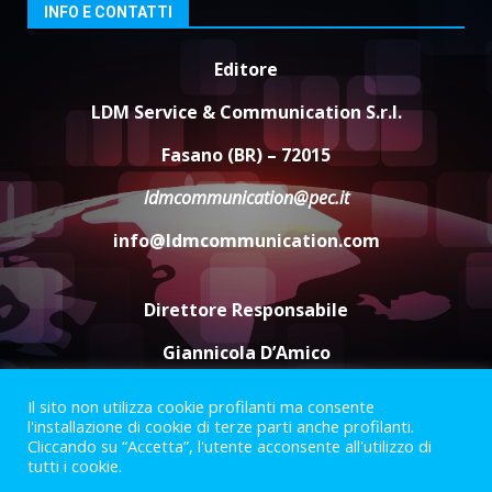
3
INFO E CONTATTI
7 Agosto 2026 06:05
Editore
US Fasano, Scianaro: “Profonda
amarezza per esclusione dal
LDM Service & Communication S.r.l.
campionato di calcio”
7 Agosto 2026 06:00
4
Fasano (BR) – 72015
ldmcommunication@pec.it
Fasanese ferito a colpi di arma
info@ldmcommunication.com
da fuoco
6 Agosto 2026 18:13
5
Direttore Responsabile
Giannicola D’Amico
Il sito non utilizza cookie profilanti ma consente
Termini e Condizioni
Privacy Policy
l'installazione di cookie di terze parti anche profilanti.
Informazioni Legali
Cliccando su “Accetta”, l'utente acconsente all'utilizzo di
tutti i cookie.
Facebook
Instagram
Youtube