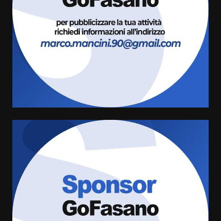
appuntamento con “Fasano in
Banda”
3
7 Agosto 2026 06:05
US Fasano, Scianaro: “Profonda
amarezza per esclusione dal
campionato di calcio”
7 Agosto 2026 06:00
4
Fasanese ferito a colpi di arma
da fuoco
6 Agosto 2026 18:13
5
Carta d’identità: continua il piano
di aperture straordinarie del
Comune di Fasano
6 Agosto 2026 14:16
6