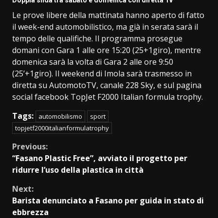
Doppia sfida tra sabato e domenica con diretta Tv
Le prove libere della mattinata hanno aperto di fatto
il week-end automobilistico, ma già in serata sarà il
tempo delle qualifiche. Il programma prosegue
domani con Gara 1 alle ore 15:20 (25+1giro), mentre
domenica sarà la volta di Gara 2 alle ore 9:50
(25’+1giro). Il weekend di Imola sarà trasmesso in
diretta su AutomotoTV, canale 228 Sky, e sul pagina
social facebook TopJet F2000 Italian formula trophy.
Tags:
automobilismo
sport
topjetf2000italianformulatrophy
Continue
Previous:
“Fasano Plastic Free”, avviato il progetto per
Reading
ridurre l’uso della plastica in città
Next:
Barista denunciato a Fasano per guida in stato di
ebbrezza