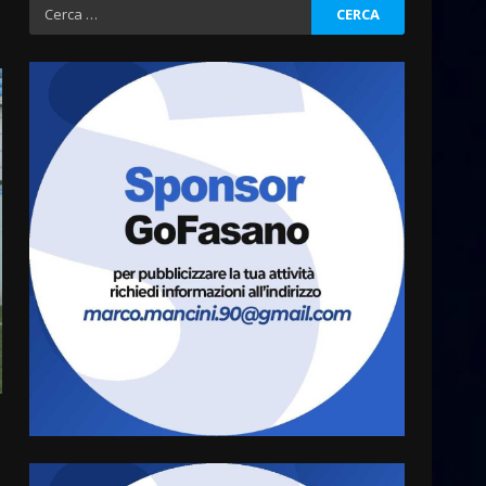
Ricerca
per:
Fasanese ferito a colpi di
arma da fuoco
6 Agosto 2026 18:13
3
Carta d’identità: continua il
piano di aperture
straordinarie del Comune di
Fasano
4
6 Agosto 2026 14:16
Grazia Neglia, coordinatrice
cittadina di Fratelli d’Italia,
pronta a tornare in Consiglio
comunale
5
6 Agosto 2026 08:00