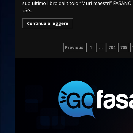
suo ultimo libro dal titolo “Muri maestri” FASANO
«Se...
Continua a leggere
Paginazione
Previous
1
…
704
705
degli
articoli