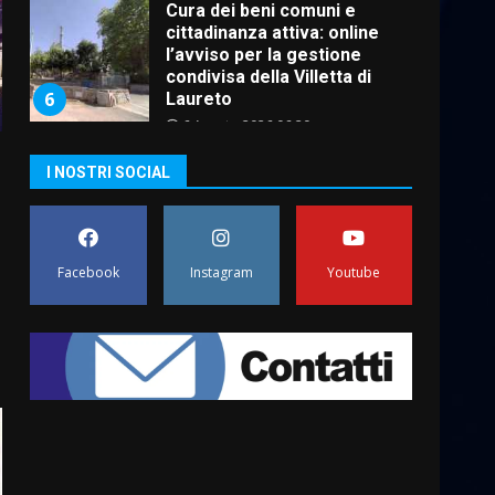
Cura dei beni comuni e
cittadinanza attiva: online
l’avviso per la gestione
condivisa della Villetta di
6
Laureto
6 Agosto 2026 06:20
La magia del Minareto e la
I NOSTRI SOCIAL
prima assoluta de “L’Albergo
Belvedere. Il rapimento”
6 Agosto 2026 06:15
7
Facebook
Instagram
Youtube
“I Contestatori: Musica di
Rivoluzione”: nuovo
appuntamento con “Fasano in
Banda”
1
7 Agosto 2026 06:05
US Fasano, Scianaro:
“Profonda amarezza per
esclusione dal campionato di
calcio”