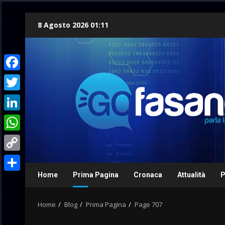
Skip
8 Agosto 2026 01:11
to
content
Facebook
Twitter
LinkedIn
WhatsApp
Copy
Link
Home
Prima Pagina
Cronaca
Attualità
P
Condividi
Home
Blog
Prima Pagina
Page 707