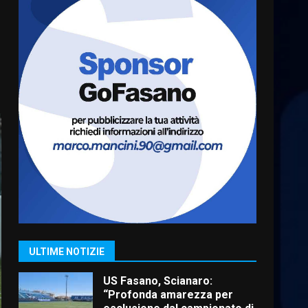
Cura dei beni comuni e
cittadinanza attiva: online
l’avviso per la gestione
condivisa della Villetta di
6
Laureto
6 Agosto 2026 06:20
La magia del Minareto e la
prima assoluta de “L’Albergo
Belvedere. Il rapimento”
6 Agosto 2026 06:15
7
“I Contestatori: Musica di
Rivoluzione”: nuovo
appuntamento con “Fasano in
Banda”
1
ULTIME NOTIZIE
7 Agosto 2026 06:05
US Fasano, Scianaro:
“Profonda amarezza per