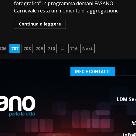
 –
fotografica” in programma domani FASANO –
Carnevale resta un momento di aggregazione...
Continua a leggere
706
707
708
709
710
…
716
Next
INFO E CONTATTI
LDM Ser
l
info