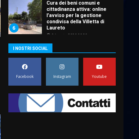
Cura dei beni comuni e
cittadinanza attiva: online
l’avviso per la gestione
condivisa della Villetta di
6
Laureto
6 Agosto 2026 06:20
La magia del Minareto e la
I NOSTRI SOCIAL
prima assoluta de “L’Albergo
Belvedere. Il rapimento”
6 Agosto 2026 06:15
7
Facebook
Instagram
Youtube
“I Contestatori: Musica di
Rivoluzione”: nuovo
appuntamento con “Fasano in
Banda”
1
7 Agosto 2026 06:05
US Fasano, Scianaro:
“Profonda amarezza per
esclusione dal campionato di
calcio”