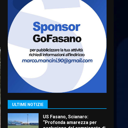
Cura dei beni comuni e
cittadinanza attiva: online
l’avviso per la gestione
condivisa della Villetta di
6
Laureto
6 Agosto 2026 06:20
La magia del Minareto e la
prima assoluta de “L’Albergo
Belvedere. Il rapimento”
6 Agosto 2026 06:15
7
“I Contestatori: Musica di
Rivoluzione”: nuovo
appuntamento con “Fasano in
Banda”
1
ULTIME NOTIZIE
7 Agosto 2026 06:05
US Fasano, Scianaro:
“Profonda amarezza per