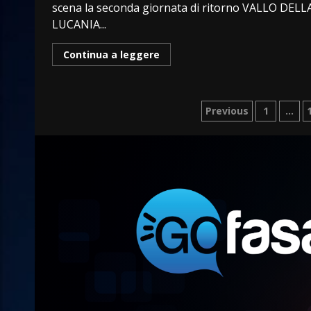
scena la seconda giornata di ritorno VALLO DELL
LUCANIA...
Continua a leggere
Paginazion
Previous
1
…
degli
articoli