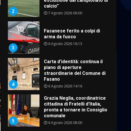
esclusione dal campionato di
calcio”
2
a
7 Agosto 2026 06:00
Fasanese ferito a colpi di
arma da fuoco
6 Agosto 2026 18:13
3
Carta d’identità: continua il
piano di aperture
straordinarie del Comune di
Fasano
4
6 Agosto 2026 14:16
Grazia Neglia, coordinatrice
cittadina di Fratelli d’Italia,
pronta a tornare in Consiglio
comunale
5
6 Agosto 2026 08:00