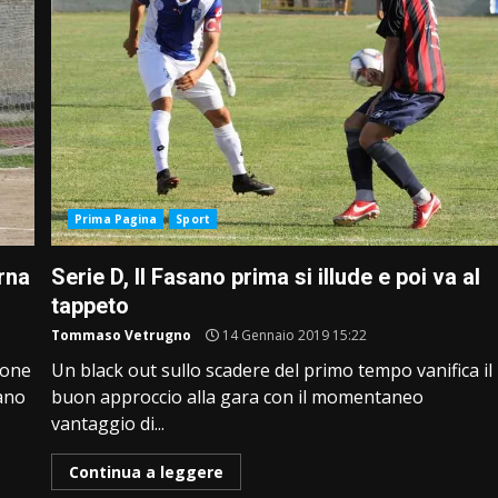
Prima Pagina
Sport
rna
Serie D, Il Fasano prima si illude e poi va al
tappeto
Tommaso Vetrugno
14 Gennaio 2019 15:22
done
Un black out sullo scadere del primo tempo vanifica il
ano
buon approccio alla gara con il momentaneo
vantaggio di...
Continua a leggere