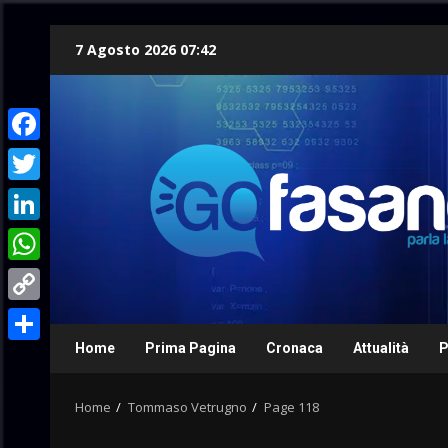
Skip
7 Agosto 2026 07:42
to
content
Facebook
Twitter
LinkedIn
WhatsApp
Copy
Link
Home
Prima Pagina
Cronaca
Attualità
P
Condividi
Home
Tommaso Vetrugno
Page 118