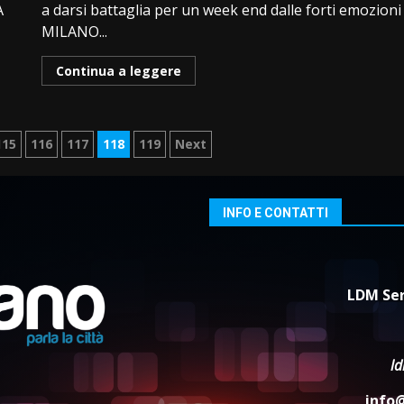
A
a darsi battaglia per un week end dalle forti emozioni
MILANO...
Continua a leggere
e
115
116
117
118
119
Next
INFO E CONTATTI
LDM Ser
l
info