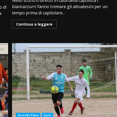
Nello scontro diretto in casa della capolista i
biancazzurri fanno tremare gli altoatesini per un
o di
tempo prima di capitolare...
a
Continua a leggere
Secondo Piano
Sport