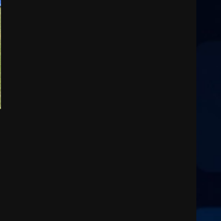
2
7 Agosto 2026 06:00
Fasanese ferito a colpi di
arma da fuoco
6 Agosto 2026 18:13
3
Carta d’identità: continua il
piano di aperture
straordinarie del Comune di
Fasano
4
6 Agosto 2026 14:16
Grazia Neglia, coordinatrice
cittadina di Fratelli d’Italia,
pronta a tornare in Consiglio
comunale
5
6 Agosto 2026 08:00