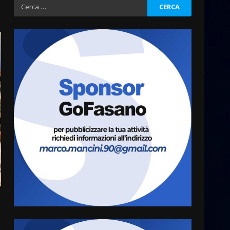
Ricerca
per:
Fasanese ferito a colpi di
arma da fuoco
6 Agosto 2026 18:13
3
Carta d’identità: continua il
piano di aperture
straordinarie del Comune di
Fasano
4
6 Agosto 2026 14:16
Grazia Neglia, coordinatrice
cittadina di Fratelli d’Italia,
pronta a tornare in Consiglio
comunale
5
6 Agosto 2026 08:00