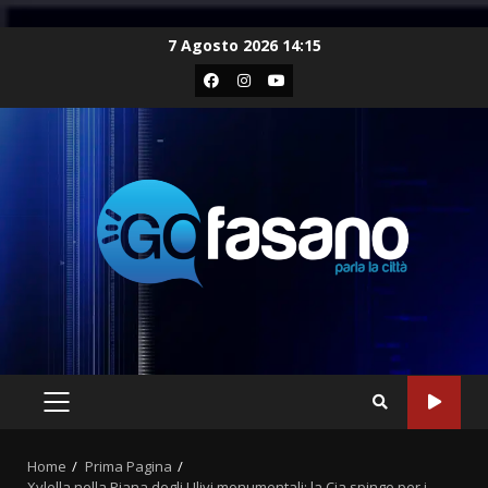
Skip
7 Agosto 2026 14:15
to
Facebook
Instagram
Youtube
content
PRIMARY
MENU
Home
Prima Pagina
Xylella nella Piana degli Ulivi monumentali: la Cia spinge per i