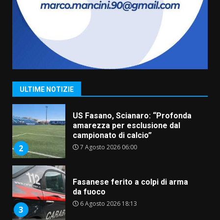
6 Agosto 2026 06:15
7
“I Contestatori: Musica di
Rivoluzione”: nuovo
appuntamento con “Fasano in
Banda”
1
7 Agosto 2026 06:05
ULTIME NOTIZIE
US Fasano, Scianaro: “Profonda
amarezza per esclusione dal
campionato di calcio”
7 Agosto 2026 06:00
2
Fasanese ferito a colpi di arma
da fuoco
6 Agosto 2026 18:13
3