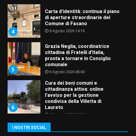
Carta d’identità: continua il piano
di aperture straordinarie del
Comune di Fasano
6 Agosto 2026 14:16
4
Grazia Neglia, coordinatrice
cittadina di Fratelli d’Italia,
pronta a tornare in Consiglio
comunale
5
6 Agosto 2026 08:00
Cura dei beni comuni e
cittadinanza attiva: online
l’avviso per la gestione
condivisa della Villetta di
6
Laureto
6 Agosto 2026 06:20
La magia del Minareto e la prima
assoluta de “L’Albergo
I NOSTRI SOCIAL
Belvedere. Il rapimento”