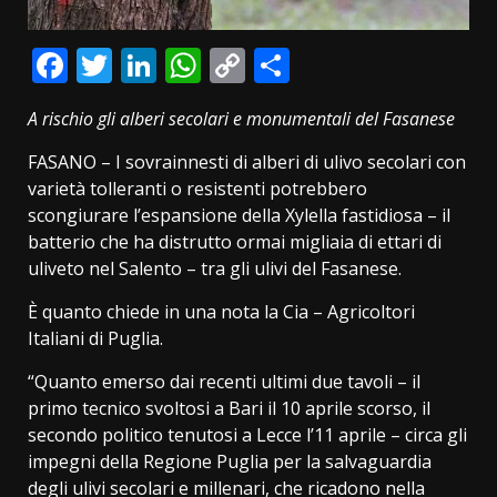
Facebook
Twitter
LinkedIn
WhatsApp
Copy
Condividi
Link
A rischio gli alberi secolari e monumentali del Fasanese
FASANO – I sovrainnesti di alberi di ulivo secolari con
varietà tolleranti o resistenti potrebbero
scongiurare l’espansione della Xylella fastidiosa – il
batterio che ha distrutto ormai migliaia di ettari di
uliveto nel Salento – tra gli ulivi del Fasanese.
È quanto chiede in una nota la Cia – Agricoltori
Italiani di Puglia.
“Quanto emerso dai recenti ultimi due tavoli – il
primo tecnico svoltosi a Bari il 10 aprile scorso, il
secondo politico tenutosi a Lecce l’11 aprile – circa gli
impegni della Regione Puglia per la salvaguardia
degli ulivi secolari e millenari, che ricadono nella