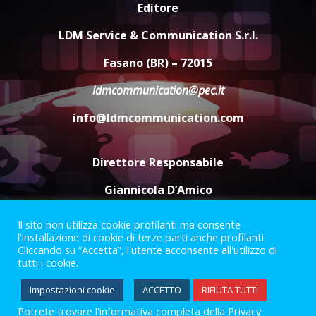
di aperture straordinarie del
Editore
Comune di Fasano
LDM Service & Communication S.r.l.
6 Agosto 2026 14:16
4
Fasano (BR) – 72015
Grazia Neglia, coordinatrice
cittadina di Fratelli d’Italia,
ldmcommunication@pec.it
pronta a tornare in Consiglio
comunale
info@ldmcommunication.com
5
6 Agosto 2026 08:00
Direttore Responsabile
Giannicola D’Amico
Il sito non utilizza cookie profilanti ma consente
Termini e Condizioni
Privacy Policy
l'installazione di cookie di terze parti anche profilanti.
Informazioni Legali
Cliccando su “Accetta”, l'utente acconsente all'utilizzo di
tutti i cookie.
Facebook
Instagram
Youtube
Impostazioni cookie
ACCETTO
RIFIUTA TUTTI
Potrete trovare l'informativa completa della Privacy
2023 © Gofasano
|
Powered by
Creativestudio
&
LGC
.