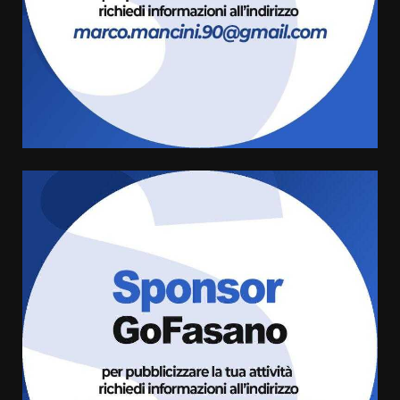
Carta d’identità: continua il piano
di aperture straordinarie del
Comune di Fasano
6 Agosto 2026 14:16
4
Grazia Neglia, coordinatrice
cittadina di Fratelli d’Italia,
pronta a tornare in Consiglio
comunale
5
6 Agosto 2026 08:00
Cura dei beni comuni e
cittadinanza attiva: online
l’avviso per la gestione
condivisa della Villetta di
6
Laureto
6 Agosto 2026 06:20
La magia del Minareto e la prima
assoluta de “L’Albergo
Belvedere. Il rapimento”