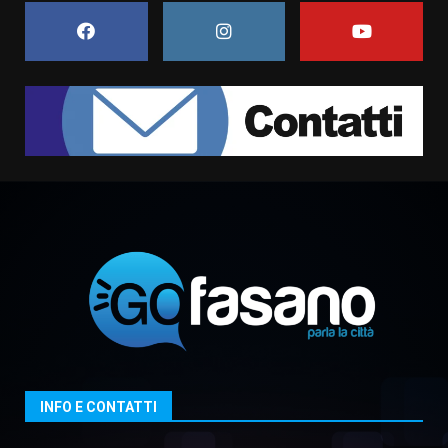
6 Agosto 2026 06:15
7
“I Contestatori: Musica di
Rivoluzione”: nuovo
appuntamento con “Fasano in
Banda”
1
7 Agosto 2026 06:05
US Fasano, Scianaro: “Profonda
amarezza per esclusione dal
campionato di calcio”
7 Agosto 2026 06:00
2
Fasanese ferito a colpi di arma
da fuoco
6 Agosto 2026 18:13
3
INFO E CONTATTI
Carta d’identità: continua il piano