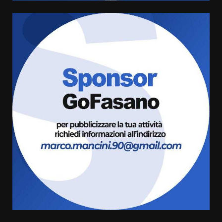
Fasanese ferito a colpi di arma
da fuoco
6 Agosto 2026 18:13
5
Carta d’identità: continua il piano
di aperture straordinarie del
Comune di Fasano
6 Agosto 2026 14:16
6
Grazia Neglia, coordinatrice
cittadina di Fratelli d’Italia,
pronta a tornare in Consiglio
comunale
7
6 Agosto 2026 08:00
Savelletri in festa, domani sera
grande spettacolo con Uccio De
Santis