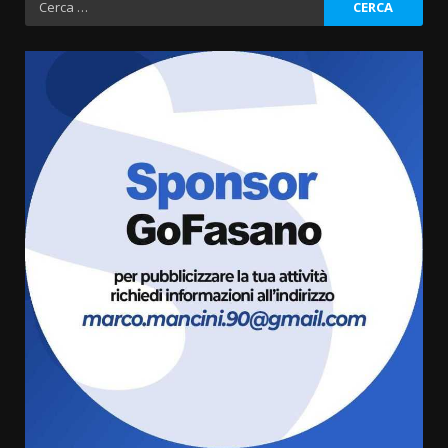
per:
“I Contestatori: Musica di
Rivoluzione”: nuovo
appuntamento con “Fasano in
Banda”
3
7 Agosto 2026 06:05
US Fasano, Scianaro: “Profonda
amarezza per esclusione dal
campionato di calcio”
7 Agosto 2026 06:00
4