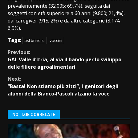
prevalentemente (32.005; 69,7%), seguita dai
soggetti con età superiore a 60 anni (9.800; 21,4%),
dai caregiver (915; 2%) e da altre categorie (3.174;
6,9%).
Tags:
asl brindisi
vaccini
Continue
Previous:
GAL Valle d’Itria, al via il bando per lo sviluppo
Reading
delle filiere agroalimentari
Next:
“Basta! Non stiamo più zitti”, i genitori degli
alunni della Bianco-Pascoli alzano la voce
NOTIZIE CORRELATE