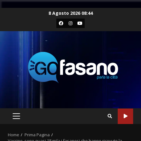
Skip
8 Agosto 2026 08:44
to
Facebook
Instagram
Youtube
content
PRIMARY
MENU
Home
Prima Pagina
Vaccino, sono quasi 18 mila i fasanesi che hanno ricevuto la