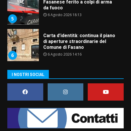
Fasanese ferito a colpi di arma
da fuoco
6 Agosto 2026 18:13
5
Carta d’identità: continua il piano
di aperture straordinarie del
Comune di Fasano
6 Agosto 2026 14:16
6
Grazia Neglia, coordinatrice
I NOSTRI SOCIAL
cittadina di Fratelli d’Italia,
pronta a tornare in Consiglio
comunale
7
6 Agosto 2026 08:00
Savelletri in festa, domani sera
grande spettacolo con Uccio De
Santis
8 Agosto 2026 07:30
1