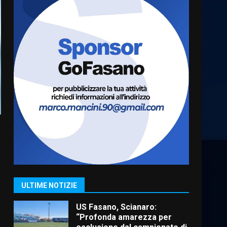
Cura dei beni comuni e
cittadinanza attiva: online
l’avviso per la gestione
condivisa della Villetta di
6
Laureto
6 Agosto 2026 06:20
La magia del Minareto e la
prima assoluta de “L’Albergo
Belvedere. Il rapimento”
6 Agosto 2026 06:15
7
“I Contestatori: Musica di
Rivoluzione”: nuovo
appuntamento con “Fasano in
Banda”
1
ULTIME NOTIZIE
7 Agosto 2026 06:05
US Fasano, Scianaro:
“Profonda amarezza per