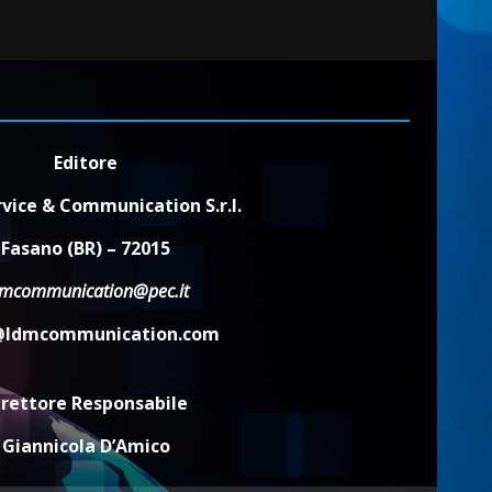
Editore
vice & Communication S.r.l.
Fasano (BR) – 72015
dmcommunication@pec.it
@ldmcommunication.com
irettore Responsabile
Giannicola D’Amico