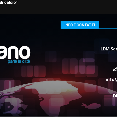
i calcio”
INFO E CONTATTI
LDM Ser
l
info
D