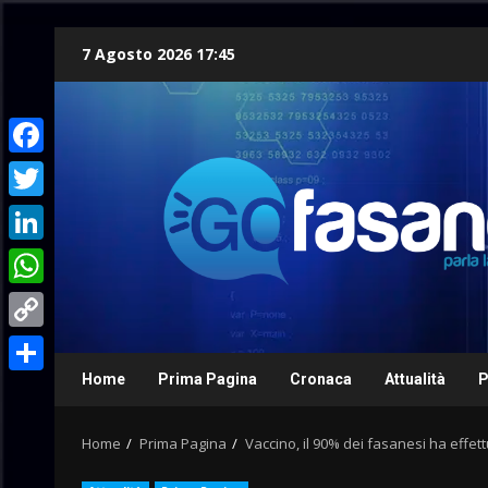
Skip
7 Agosto 2026 17:45
to
content
Facebook
Twitter
LinkedIn
WhatsApp
Copy
Link
Home
Prima Pagina
Cronaca
Attualità
P
Condividi
Home
Prima Pagina
Vaccino, il 90% dei fasanesi ha effet