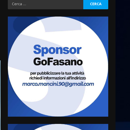
Ricerca
per:
Fasanese ferito a colpi di
arma da fuoco
6 Agosto 2026 18:13
3
Carta d’identità: continua il
piano di aperture
straordinarie del Comune di
Fasano
4
6 Agosto 2026 14:16
Grazia Neglia, coordinatrice
cittadina di Fratelli d’Italia,
pronta a tornare in Consiglio
comunale
5
6 Agosto 2026 08:00