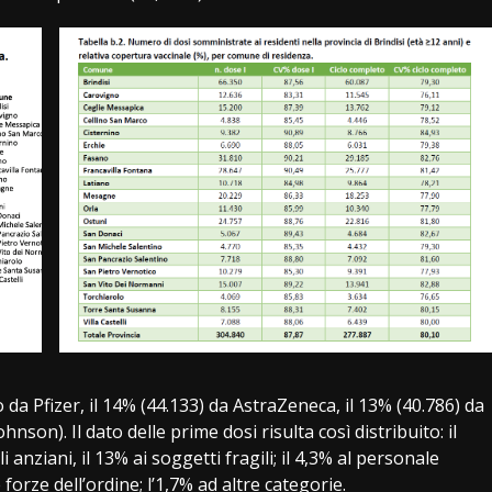
 da Pfizer, il 14% (44.133) da AstraZeneca, il 13% (40.786) da
on). Il dato delle prime dosi risulta così distribuito: il
 anziani, il 13% ai soggetti fragili; il 4,3% al personale
e forze dell’ordine; l’1,7% ad altre categorie.