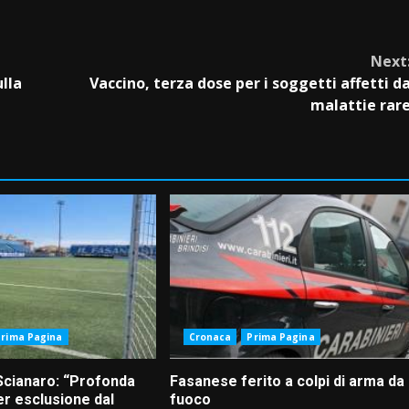
Next
ulla
Vaccino, terza dose per i soggetti affetti d
malattie rar
Prima Pagina
Cronaca
Prima Pagina
Scianaro: “Profonda
Fasanese ferito a colpi di arma da
r esclusione dal
fuoco