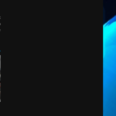
2
7 Agosto 2026 06:00
:
Fasanese ferito a colpi di
a
arma da fuoco
e
6 Agosto 2026 18:13
3
Carta d’identità: continua il
piano di aperture
straordinarie del Comune di
Fasano
4
6 Agosto 2026 14:16
Grazia Neglia, coordinatrice
cittadina di Fratelli d’Italia,
pronta a tornare in Consiglio
comunale
5
6 Agosto 2026 08:00