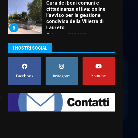
Cura dei beni comuni e
cittadinanza attiva: online
l’avviso per la gestione
condivisa della Villetta di
6
Laureto
6 Agosto 2026 06:20
La magia del Minareto e la
I NOSTRI SOCIAL
prima assoluta de “L’Albergo
Belvedere. Il rapimento”
6 Agosto 2026 06:15
7
Facebook
Instagram
Youtube
“I Contestatori: Musica di
Rivoluzione”: nuovo
appuntamento con “Fasano in
l
Banda”
1
7 Agosto 2026 06:05
US Fasano, Scianaro:
“Profonda amarezza per
esclusione dal campionato di
calcio”