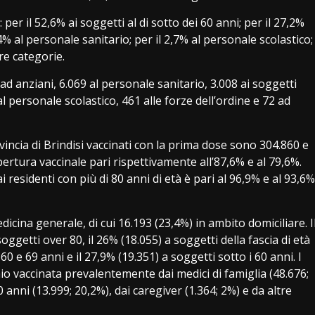
per il 52,6% ai soggetti al di sotto dei 60 anni; per il 27,2%
4,4% al personale sanitario; per il 2,7% al personale scolastico;
tre categorie.
d anziani, 6.069 al personale sanitario, 3.008 ai soggetti
 al personale scolastico, 461 alle forze dell’ordine e 72 ad
ovincia di Brindisi vaccinati con la prima dose sono 304.860 e
ertura vaccinale pari rispettivamente all’87,6% e al 79,6%.
 residenti con più di 80 anni di età è pari al 96,9% e al 93,6%
icina generale, di cui 16.193 (23,4%) in ambito domiciliare. I
ggetti over 80, il 26% (18.055) a soggetti della fascia di età
60 e 69 anni e il 27,9% (19.351) a soggetti sotto i 60 anni. I
hio vaccinata prevalentemente dai medici di famiglia (48.676;
anni (13.999; 20,2%), dai caregiver (1.364; 2%) e da altre