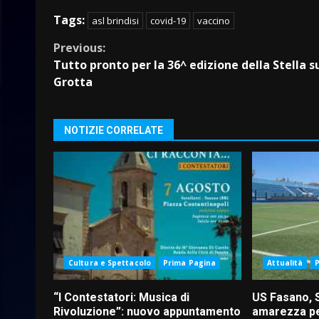
Tags:
asl brindisi
covid-19
vaccino
Continue
Previous:
Tutto pronto per la 36^ edizione della Stella s
Reading
Grotta
NOTIZIE CORRELATE
Cultura e Spettacolo
Prima Pagina
Attualità
“I Contestatori: Musica di
US Fasano, 
Rivoluzione”: nuovo appuntamento
amarezza pe