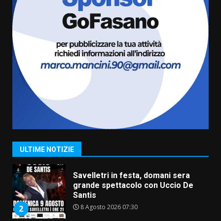
da fuoco
6 Agosto 2026 18:13
6
Carta d’identità: continua il piano
di aperture straordinarie del
Comune di Fasano
6 Agosto 2026 14:16
7
La Banda Città di Fasano apre
ufficialmente la Festa di
Savelletri
8 Agosto 2026 11:00
1
ULTIME NOTIZIE
Savelletri in festa, domani sera
grande spettacolo con Uccio De
Santis
8 Agosto 2026 07:30
2