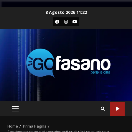
Skip
8 Agosto 2026 11:22
to
Facebook
Instagram
Youtube
content
PRIMARY
MENU
Home
Prima Pagina
Sperimentazione dei sovrainnesti sugli ulivi secolari: una