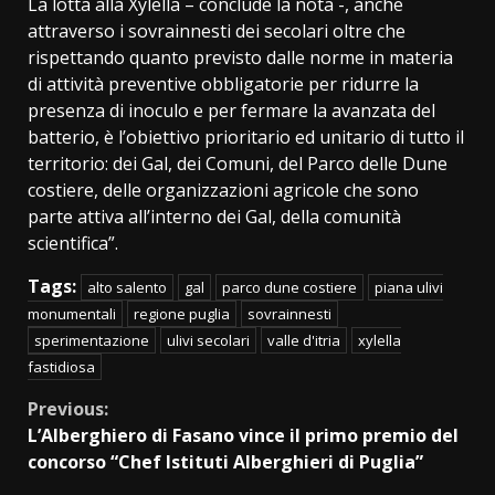
La lotta alla Xylella – conclude la nota -, anche
attraverso i sovrainnesti dei secolari oltre che
rispettando quanto previsto dalle norme in materia
di attività preventive obbligatorie per ridurre la
presenza di inoculo e per fermare la avanzata del
batterio, è l’obiettivo prioritario ed unitario di tutto il
territorio: dei Gal, dei Comuni, del Parco delle Dune
costiere, delle organizzazioni agricole che sono
parte attiva all’interno dei Gal, della comunità
scientifica”.
Tags:
alto salento
gal
parco dune costiere
piana ulivi
monumentali
regione puglia
sovrainnesti
sperimentazione
ulivi secolari
valle d'itria
xylella
fastidiosa
Continue
Previous:
L’Alberghiero di Fasano vince il primo premio del
Reading
concorso “Chef Istituti Alberghieri di Puglia”