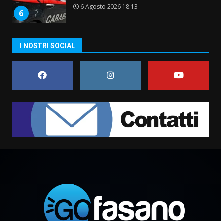
6 Agosto 2026 18:13
6
Carta d’identità: continua il piano
I NOSTRI SOCIAL
di aperture straordinarie del
Comune di Fasano
6 Agosto 2026 14:16
7
La Banda Città di Fasano apre
ufficialmente la Festa di
Savelletri
8 Agosto 2026 11:00
1
Savelletri in festa, domani sera
grande spettacolo con Uccio De
Santis
8 Agosto 2026 07:30
2