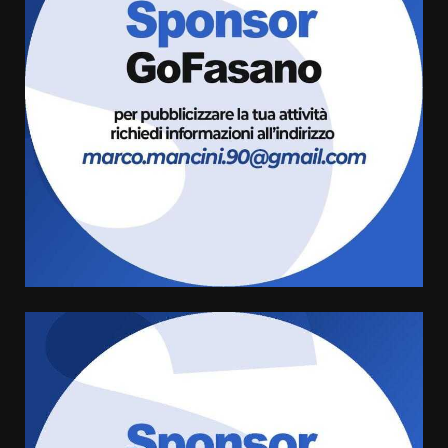
Politiche Giovanili e Mobilità
Sostenibile: premiati gli studenti
universitari del bando “La strada
giusta”
3
8 Agosto 2026 07:15
“I Contestatori: Musica di
Rivoluzione”: nuovo
appuntamento con “Fasano in
Banda”
4
7 Agosto 2026 06:05
US Fasano, Scianaro: “Profonda
amarezza per esclusione dal
campionato di calcio”
7 Agosto 2026 06:00
5
Fasanese ferito a colpi di arma