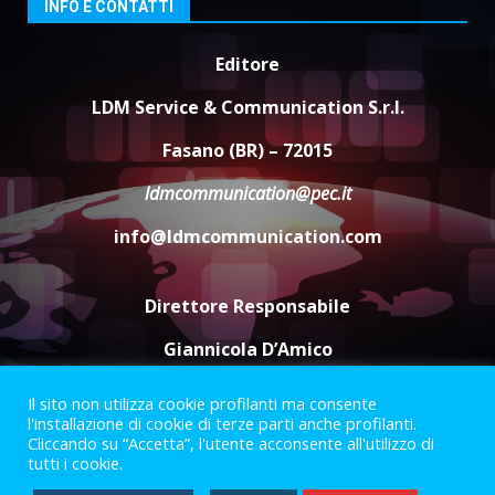
INFO E CONTATTI
appuntamento con “Fasano in
Banda”
4
7 Agosto 2026 06:05
Editore
LDM Service & Communication S.r.l.
US Fasano, Scianaro: “Profonda
amarezza per esclusione dal
Fasano (BR) – 72015
campionato di calcio”
7 Agosto 2026 06:00
5
ldmcommunication@pec.it
info@ldmcommunication.com
Direttore Responsabile
Giannicola D’Amico
Il sito non utilizza cookie profilanti ma consente
Termini e Condizioni
Privacy Policy
l'installazione di cookie di terze parti anche profilanti.
Informazioni Legali
Cliccando su “Accetta”, l'utente acconsente all'utilizzo di
tutti i cookie.
Facebook
Instagram
Youtube