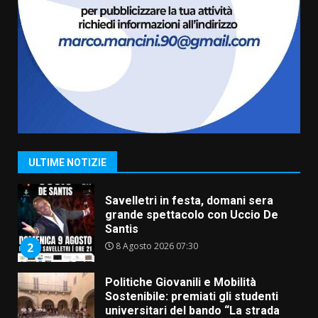
6 Agosto 2026 14:16
7
La Banda Città di Fasano apre
ufficialmente la Festa di
Savelletri
8 Agosto 2026 11:00
1
Savelletri in festa, domani sera
grande spettacolo con Uccio De
ULTIME NOTIZIE
Santis
8 Agosto 2026 07:30
2
Politiche Giovanili e Mobilità
Sostenibile: premiati gli studenti
universitari del bando “La strada
giusta”
3
8 Agosto 2026 07:15
“I Contestatori: Musica di