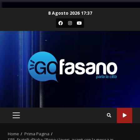
Skip
8 Agosto 2026 17:37
to
Facebook
Instagram
Youtube
content
PRIMARY
MENU
Home
Prima Pagina
SP5, Fratelli d’Italia: “Bene i lavori, avanti con la messa in