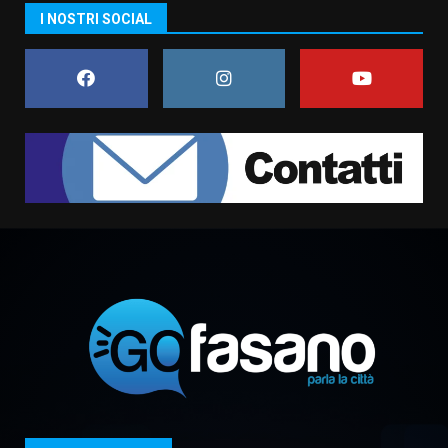
I NOSTRI SOCIAL
La Banda Città di Fasano apre
ufficialmente la Festa di
Savelletri
8 Agosto 2026 11:00
1
Savelletri in festa, domani sera
grande spettacolo con Uccio De
Santis
8 Agosto 2026 07:30
2
Politiche Giovanili e Mobilità
Sostenibile: premiati gli studenti
universitari del bando “La strada
giusta”
3
8 Agosto 2026 07:15
“I Contestatori: Musica di
Rivoluzione”: nuovo