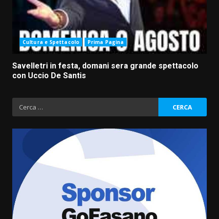
Cultura e Spettacolo
Prima Pagina
Savelletri in festa, domani sera grande spettacolo
con Uccio De Santis
Ricerca
per:
Politiche Giovanili e Mobilità
Sostenibile: premiati gli studenti
universitari del bando “La strada
giusta”
3
8 Agosto 2026 07:15