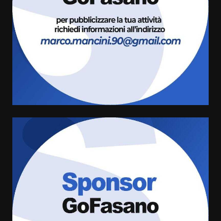
“I Contestatori: Musica di
Rivoluzione”: nuovo
appuntamento con “Fasano in
Banda”
4
7 Agosto 2026 06:05
US Fasano, Scianaro: “Profonda
amarezza per esclusione dal
campionato di calcio”
7 Agosto 2026 06:00
5
Fasanese ferito a colpi di arma
da fuoco
6 Agosto 2026 18:13
6
Carta d’identità: continua il piano
di aperture straordinarie del
Comune di Fasano