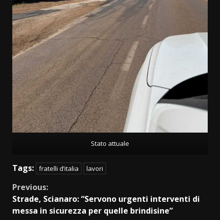
Stato attuale
Tags:
fratelli d’italia
lavori
Continue
Previous:
Strade, Scianaro: “Servono urgenti interventi di
Reading
messa in sicurezza per quelle brindisine”