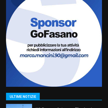
comunale
5
6 Agosto 2026 08:00
Cura dei beni comuni e
cittadinanza attiva: online
l’avviso per la gestione
condivisa della Villetta di
6
Laureto
6 Agosto 2026 06:20
La magia del Minareto e la prima
assoluta de “L’Albergo
Belvedere. Il rapimento”
6 Agosto 2026 06:15
7
“I Contestatori: Musica di
Rivoluzione”: nuovo
appuntamento con “Fasano in
Banda”
1
ULTIME NOTIZIE
7 Agosto 2026 06:05