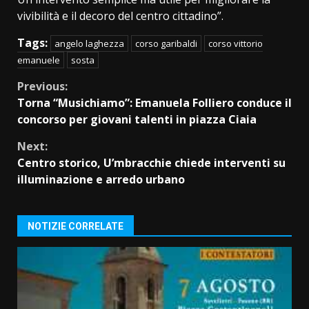
vivibilità e il decoro del centro cittadino”.
Tags:
angelo laghezza
corso garibaldi
corso vittorio
emanuele
sosta
Continue
Previous:
Torna “Musichiamo”: Emanuela Folliero conduce il
Reading
concorso per giovani talenti in piazza Ciaia
Next:
Centro storico, U’mbracchie chiede interventi su
illuminazione e arredo urbano
NOTIZIE CORRELATE