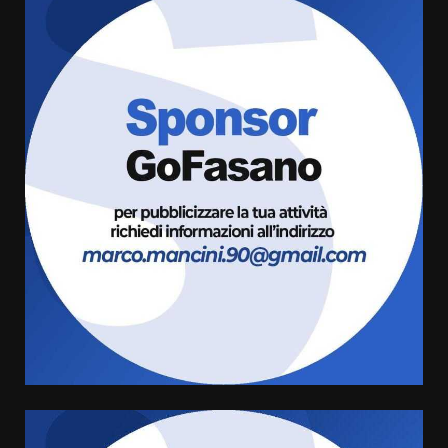
Fasanese ferito a colpi di arma
da fuoco
6 Agosto 2026 18:13
3
Carta d’identità: continua il piano
di aperture straordinarie del
Comune di Fasano
6 Agosto 2026 14:16
4
Grazia Neglia, coordinatrice
cittadina di Fratelli d’Italia,
pronta a tornare in Consiglio