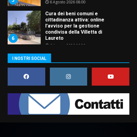
6 Agosto 2026 08:00
Cura dei beni comuni e
cittadinanza attiva: online
l’avviso per la gestione
condivisa della Villetta di
6
Laureto
6 Agosto 2026 06:20
La magia del Minareto e la prima
I NOSTRI SOCIAL
assoluta de “L’Albergo
Belvedere. Il rapimento”
6 Agosto 2026 06:15
7
“I Contestatori: Musica di
Rivoluzione”: nuovo
appuntamento con “Fasano in
Banda”
1
7 Agosto 2026 06:05
US Fasano, Scianaro: “Profonda