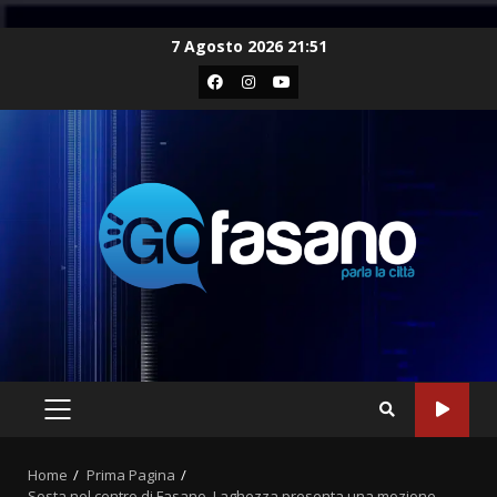
Skip
7 Agosto 2026 21:51
to
Facebook
Instagram
Youtube
content
PRIMARY
MENU
Home
Prima Pagina
Sosta nel centro di Fasano, Laghezza presenta una mozione