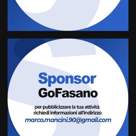
assoluta de “L’Albergo
Belvedere. Il rapimento”
6 Agosto 2026 06:15
4
Serie D, l’Us Fasano è escluso
dal campionato
5 Agosto 2026 17:30
5
Truffatori in azione nelle
frazioni fasanesi
5 Agosto 2026 11:03
6
Residenti di Savelletri scrivono
al Prefetto: “Noi cittadini di
serie B”
5 Agosto 2026 06:15
7