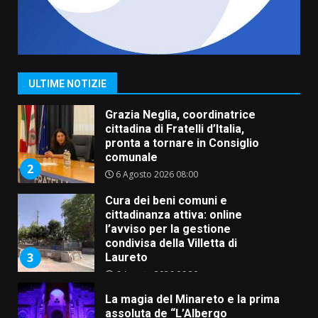
Carta d’identità: continua il piano
di aperture straordinarie del
Comune di Fasano
6 Agosto 2026 14:16
1
ULTIME NOTIZIE
Grazia Neglia, coordinatrice
cittadina di Fratelli d’Italia,
pronta a tornare in Consiglio
comunale
2
6 Agosto 2026 08:00
Cura dei beni comuni e
cittadinanza attiva: online
l’avviso per la gestione
condivisa della Villetta di
3
Laureto
6 Agosto 2026 06:20
La magia del Minareto e la prima
assoluta de “L’Albergo