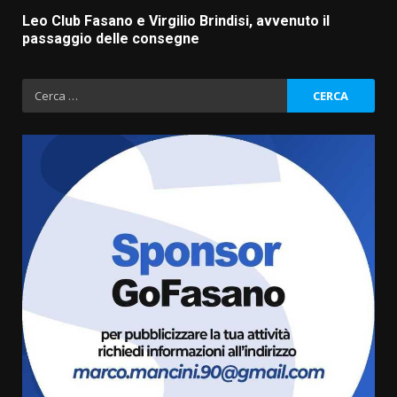
Leo Club Fasano e Virgilio Brindisi, avvenuto il
passaggio delle consegne
Ricerca
per:
Cura dei beni comuni e
cittadinanza attiva: online
l’avviso per la gestione
condivisa della Villetta di
3
Laureto
6 Agosto 2026 06:20
La magia del Minareto e la prima