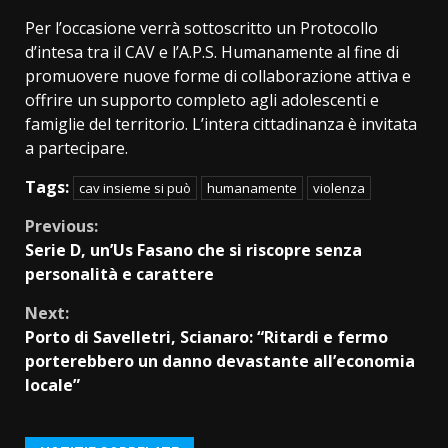
Per l’occasione verrà sottoscritto un Protocollo
d’intesa tra il CAV e l’A.P.S. Humanamente al fine di
promuovere nuove forme di collaborazione attiva e
offrire un supporto completo agli adolescenti e
famiglie del territorio. L’intera cittadinanza è invitata
a partecipare.
Tags:
cav insieme si può
humanamente
violenza
Continue
Previous:
Serie D, un’Us Fasano che si riscopre senza
Reading
personalità e carattere
Next:
Porto di Savelletri, Scianaro: “Ritardi e fermo
porterebbero un danno devastante all’economia
locale”