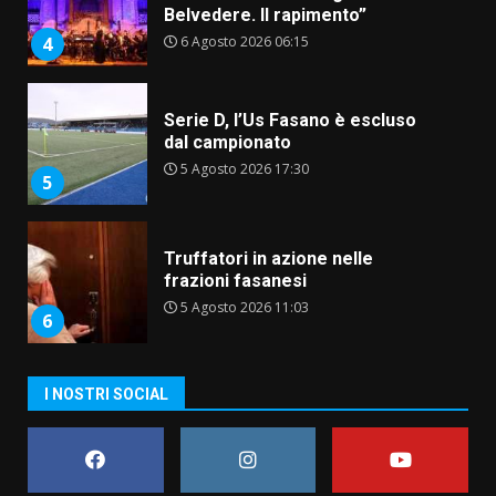
Belvedere. Il rapimento”
6 Agosto 2026 06:15
4
Serie D, l’Us Fasano è escluso
dal campionato
5 Agosto 2026 17:30
5
Truffatori in azione nelle
frazioni fasanesi
5 Agosto 2026 11:03
6
Residenti di Savelletri scrivono
I NOSTRI SOCIAL
al Prefetto: “Noi cittadini di
serie B”
5 Agosto 2026 06:15
7