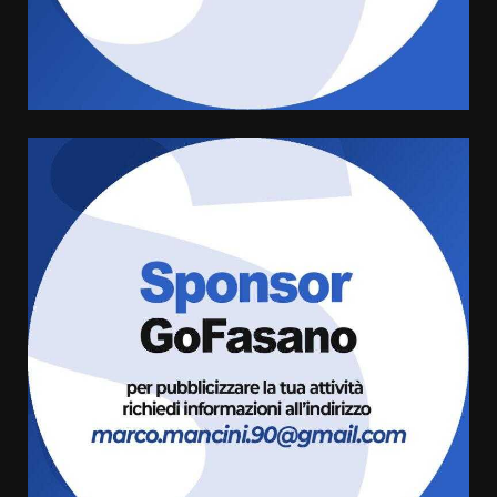
assoluta de “L’Albergo
Belvedere. Il rapimento”
6 Agosto 2026 06:15
4
Serie D, l’Us Fasano è escluso
dal campionato
5 Agosto 2026 17:30
5
Truffatori in azione nelle
frazioni fasanesi
5 Agosto 2026 11:03
6
Residenti di Savelletri scrivono
al Prefetto: “Noi cittadini di
serie B”
5 Agosto 2026 06:15
7