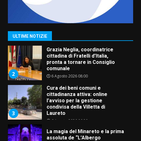
Carta d’identità: continua il piano
di aperture straordinarie del
Comune di Fasano
6 Agosto 2026 14:16
1
ULTIME NOTIZIE
Grazia Neglia, coordinatrice
cittadina di Fratelli d’Italia,
pronta a tornare in Consiglio
comunale
2
6 Agosto 2026 08:00
Cura dei beni comuni e
cittadinanza attiva: online
l’avviso per la gestione
condivisa della Villetta di
3
Laureto
6 Agosto 2026 06:20
La magia del Minareto e la prima
assoluta de “L’Albergo