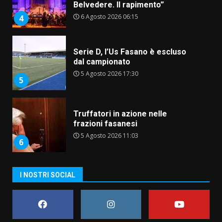
Belvedere. Il rapimento”
6 Agosto 2026 06:15
4
Serie D, l’Us Fasano è escluso
dal campionato
5 Agosto 2026 17:30
5
Truffatori in azione nelle
frazioni fasanesi
5 Agosto 2026 11:03
6
Residenti di Savelletri scrivono
I NOSTRI SOCIAL
al Prefetto: “Noi cittadini di
serie B”
5 Agosto 2026 06:15
7