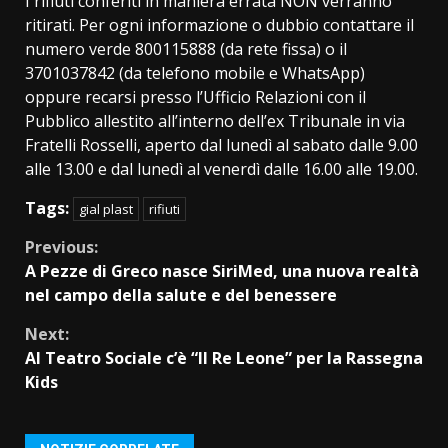
I rifiuti conferiti in maniera errata NON verranno
ritirati. Per ogni informazione o dubbio contattare il
numero verde 800115888 (da rete fissa) o il
3701037842 (da telefono mobile e WhatsApp)
oppure recarsi presso l’Ufficio Relazioni con il
Pubblico allestito all’interno dell’ex Tribunale in via
Fratelli Rosselli, aperto dal lunedì al sabato dalle 9.00
alle 13.00 e dal lunedì al venerdì dalle 16.00 alle 19.00.
Tags:
gial plast
rifiuti
Continue
Previous:
A Pezze di Greco nasce SiriMed, una nuova realtà
Reading
nel campo della salute e del benessere
Next:
Al Teatro Sociale c’è “Il Re Leone” per la Rassegna
Kids