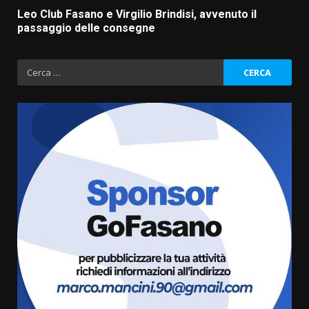
Leo Club Fasano e Virgilio Brindisi, avvenuto il
passaggio delle consegne
Ricerca
per:
Cura dei beni comuni e
cittadinanza attiva: online
l’avviso per la gestione
condivisa della Villetta di
3
Laureto
6 Agosto 2026 06:20
La magia del Minareto e la prima