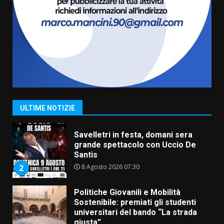
Carta d’identità: continua il piano
di aperture straordinarie del
Comune di Fasano
6 Agosto 2026 14:16
7
La Banda Città di Fasano apre
ufficialmente la Festa di
Savelletri
8 Agosto 2026 11:00
1
ULTIME NOTIZIE
Savelletri in festa, domani sera
grande spettacolo con Uccio De
Santis
8 Agosto 2026 07:30
2
Politiche Giovanili e Mobilità
Sostenibile: premiati gli studenti
universitari del bando “La strada
giusta”