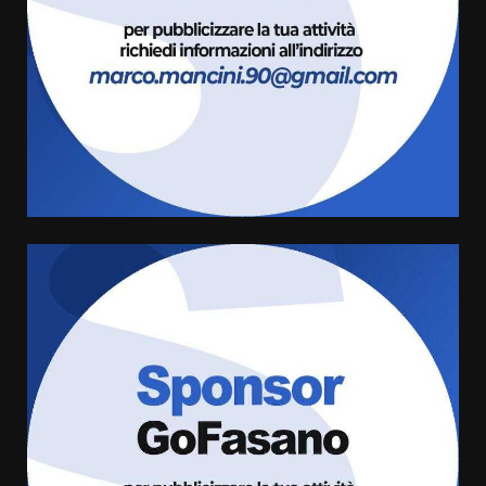
giusta”
3
8 Agosto 2026 07:15
“I Contestatori: Musica di
Rivoluzione”: nuovo
appuntamento con “Fasano in
Banda”
4
7 Agosto 2026 06:05
US Fasano, Scianaro: “Profonda
amarezza per esclusione dal
campionato di calcio”
7 Agosto 2026 06:00
5
Fasanese ferito a colpi di arma
da fuoco
6 Agosto 2026 18:13
6