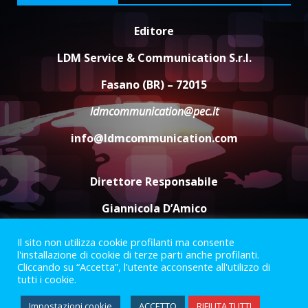
“I Contestatori: Musica di
Editore
Rivoluzione”: nuovo
appuntamento con “Fasano in
LDM Service & Communication S.r.l.
Banda”
4
Fasano (BR) – 72015
7 Agosto 2026 06:05
ldmcommunication@pec.it
US Fasano, Scianaro: “Profonda
amarezza per esclusione dal
info@ldmcommunication.com
campionato di calcio”
7 Agosto 2026 06:00
5
Direttore Responsabile
Giannicola D’Amico
Il sito non utilizza cookie profilanti ma consente
Termini e Condizioni
Privacy Policy
l'installazione di cookie di terze parti anche profilanti.
Informazioni Legali
Cliccando su “Accetta”, l'utente acconsente all'utilizzo di
tutti i cookie.
Facebook
Instagram
Youtube
Impostazioni cookie
ACCETTO
RIFIUTA TUTTI