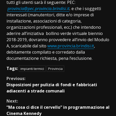
tutti gli utenti sarà il seguente: PEC:
provincia@pec.provincia.brindisi.it
.
e che i soggetti
interessati (manutentori, ditte e/o imprese di
installazione, associazioni di categoria,
organizzazioni professionali, ecc.) che intendono
aderire all’iniziativa bollino verde virtuale biennio
2018-2019, dovranno provvedere all’invio del Modulo
A, scaricabile dal sito
www.provincia.brindisi.it
,
debitamente compilato e corredato dalla
documentazione richiesta, pena l’esclusione.
Tags:
impianti termici
Provincia
Continue
Previous:
Disposizioni per pulizia di fondi e fabbricati
Reading
adiacenti a strade comunali
Next:
“Ma cosa ci dice il cervello” in programmazione al
Cinema Kennedy