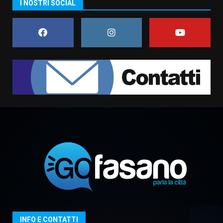
I NOSTRI SOCIAL
di aperture straordinarie del
Comune di Fasano
6 Agosto 2026 14:16
7
La Banda Città di Fasano apre
ufficialmente la Festa di
Savelletri
8 Agosto 2026 11:00
1
Savelletri in festa, domani sera
grande spettacolo con Uccio De
Santis
8 Agosto 2026 07:30
2
Politiche Giovanili e Mobilità
Sostenibile: premiati gli studenti
universitari del bando “La strada
giusta”
3
INFO E CONTATTI
8 Agosto 2026 07:15