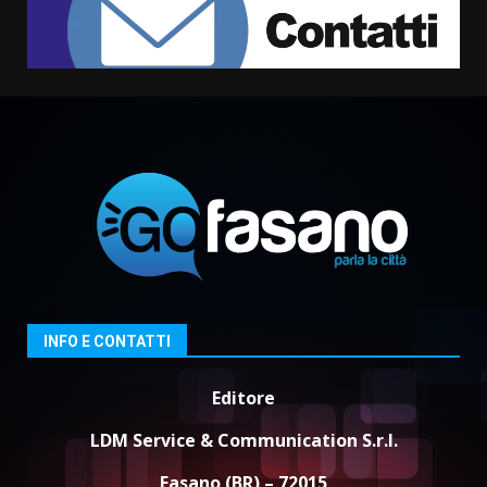
La Banda Città di Fasano apre
ufficialmente la Festa di
Savelletri
8 Agosto 2026 11:00
2
Savelletri in festa, domani sera
grande spettacolo con Uccio De
Santis
8 Agosto 2026 07:30
3
Politiche Giovanili e Mobilità
Sostenibile: premiati gli studenti
universitari del bando “La strada
giusta”
INFO E CONTATTI
4
8 Agosto 2026 07:15
Editore
“I Contestatori: Musica di
Rivoluzione”: nuovo
LDM Service & Communication S.r.l.
appuntamento con “Fasano in
Banda”
5
Fasano (BR) – 72015