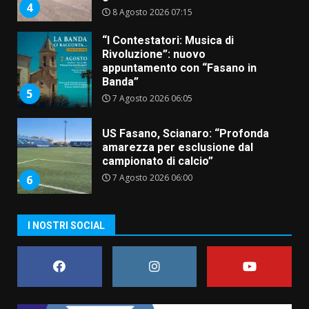
5
7 Agosto 2026 06:05
US Fasano, Scianaro: “Profonda
amarezza per esclusione dal
campionato di calcio”
7 Agosto 2026 06:00
6
Fasanese ferito a colpi di arma
da fuoco
6 Agosto 2026 18:13
7
Serie D, l’Us Fasano non molla e
I NOSTRI SOCIAL
conferma di voler ricorrere per
ottenere l’iscrizione
8 Agosto 2026 19:55
1