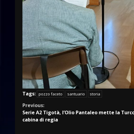
Tags:
pozzo faceto
santuario
storia
Continue
Previous:
Serie A2 Tigotà, l’Olio Pantaleo mette la Turco
Reading
cabina di regia