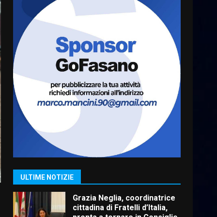
Residenti di Savelletri
scrivono al Prefetto: “Noi
cittadini di serie B”
5 Agosto 2026 06:15
7
Carta d’identità: continua il
piano di aperture
straordinarie del Comune di
Fasano
1
6 Agosto 2026 14:16
Grazia Neglia, coordinatrice
cittadina di Fratelli d’Italia,
pronta a tornare in Consiglio
comunale
2
ULTIME NOTIZIE
6 Agosto 2026 08:00
Cura dei beni comuni e
cittadinanza attiva: online
l’avviso per la gestione