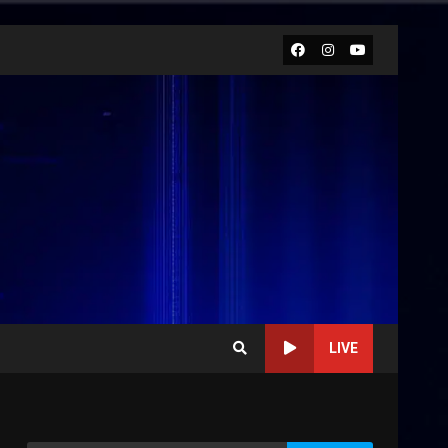
Facebook
Instagram
Youtube
LIVE
Cura dei beni comuni e
cittadinanza attiva: online