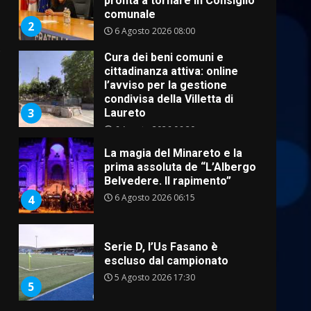
condivisa della Villetta di
3
Laureto
6 Agosto 2026 06:20
o
La magia del Minareto e la
prima assoluta de “L’Albergo
Belvedere. Il rapimento”
6 Agosto 2026 06:15
4
Serie D, l’Us Fasano è
escluso dal campionato
5 Agosto 2026 17:30
5
Truffatori in azione nelle
frazioni fasanesi
5 Agosto 2026 11:03
6