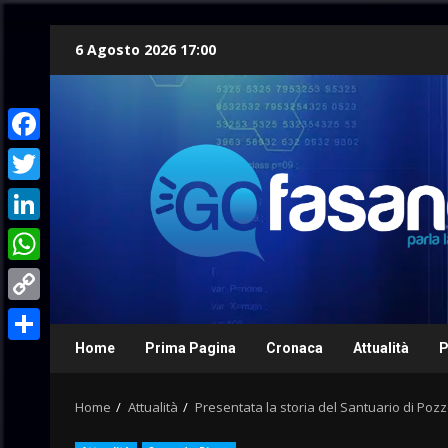
Skip
6 Agosto 2026 17:00
to
content
Facebook
Twitter
LinkedIn
WhatsApp
Copy
Link
Home
Prima Pagina
Cronaca
Attualità
P
Condividi
Home
Attualità
Presentata la storia del Santuario di Poz