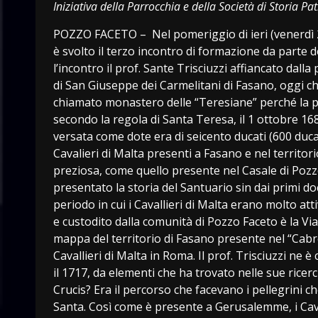
Iniziativa della Parrocchia e della Società di Storia Pa
POZZO FACETO – Nel pomeriggio di ieri (venerdì 
è svolto il terzo incontro di formazione da parte d
l’incontro il prof. Sante Trisciuzzi affiancato dall
di San Giuseppe dei Carmelitani di Fasano, oggi ch
chiamato monastero delle “Teresiane” perché la pri
secondo la regola di Santa Teresa, il 1 ottobre 16
versata come dote era di seicento ducati (600 du
Cavalieri di Malta presenti a Fasano e nel territor
preziosa, come quello presente nel Casale di Pozz
presentato la storia del Santuario sin dai primi d
periodo in cui i Cavallieri di Malta erano molto at
e custodito dalla comunità di Pozzo Faceto è la Via
mappa del territorio di Fasano presente nel “Cabreo
Cavallieri di Malta in Roma. Il prof. Trisciuzzi ne 
il 1717, da elementi che ha trovato nelle sue rice
Crucis? Era il percorso che facevano i pellegrini 
Santa. Così come è presente a Gerusalemme, i Caval