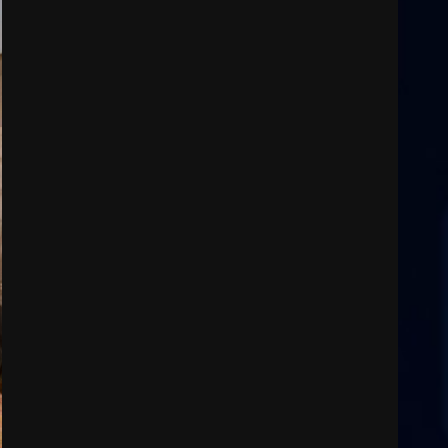
3
Laureto
6 Agosto 2026 06:20
La magia del Minareto e la
prima assoluta de “L’Albergo
Belvedere. Il rapimento”
6 Agosto 2026 06:15
4
Serie D, l’Us Fasano è
escluso dal campionato
5 Agosto 2026 17:30
5