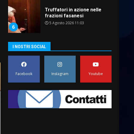
Residenti di Savelletri
scrivono al Prefetto: “Noi
cittadini di serie B”
5 Agosto 2026 06:15
7
Carta d’identità: continua il
I NOSTRI SOCIAL
piano di aperture
straordinarie del Comune di
Fasano
1
6 Agosto 2026 14:16
Facebook
Instagram
Youtube
Grazia Neglia, coordinatrice
cittadina di Fratelli d’Italia,
pronta a tornare in Consiglio
comunale
2
6 Agosto 2026 08:00
Cura dei beni comuni e
cittadinanza attiva: online
l’avviso per la gestione
condivisa della Villetta di