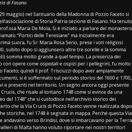
tria di Fasano
29 maggio) nel Santuario della Madonna di Pozzo Faceto si
ell’associazione di Storia Patria sezione di Fasano. Ha tenut
a prof.ssa Maria De Mola, Si è iniziato a parlare del monastero
iamato “Portici delle Teresiane” ma inizialmente era
ma suora, fu Sr. Maria Rosa Serio, prese i voti religiosi
80, subito dopo si aggiunsero altre tre sorelle e la somma
cati) somma molto grande a quel tempo. La presenza dei
io con opere come ospedali e ospizi per i pellegrini, fu molto
o Faceto; quindi il prof. Trisciuzzi dopo aver ampiamente
ocumenti, si è soffermato sul periodo storico del 1600 e 1700,
tivi e presenti nel territorio. Un segno ancora oggi presente
 Crucis, che risale al lontano 1748 come si evince da una
 del 1748” che si custodisce nell’archivio storico dei
è certo che la Via Crucis di Pozzo Faceto venne realizzata dopo
rche storiche, nel 1748 è segnata in mappa. Perché questa Via
che andavano verso Brindisi, dove si imbarcavano per la Terra
lieri di Malta hanno voluto riportare nei nostri territori