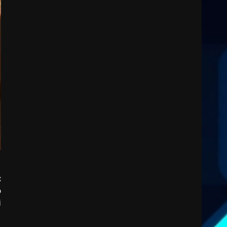
:
o
i