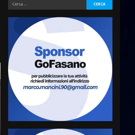
Ricerca
l’avviso per la gestione
per:
condivisa della Villetta di
3
Laureto
6 Agosto 2026 06:20
La magia del Minareto e la
prima assoluta de “L’Albergo
Belvedere. Il rapimento”
6 Agosto 2026 06:15
4
Serie D, l’Us Fasano è
escluso dal campionato
5 Agosto 2026 17:30
5
Truffatori in azione nelle
frazioni fasanesi
5 Agosto 2026 11:03
6