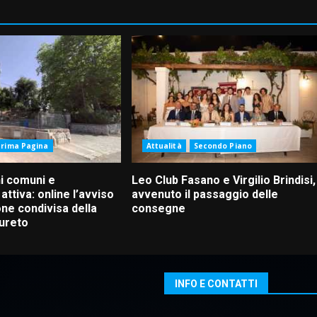
Prima Pagina
Attualità
Secondo Piano
ni comuni e
Leo Club Fasano e Virgilio Brindisi,
attiva: online l’avviso
avvenuto il passaggio delle
one condivisa della
consegne
aureto
INFO E CONTATTI