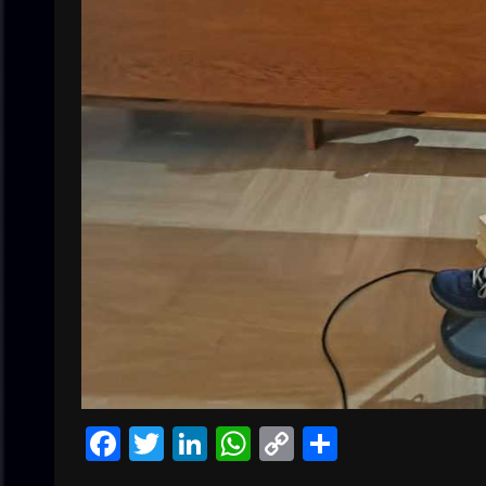
Facebook
Twitter
LinkedIn
WhatsApp
Copy
Condivid
Link