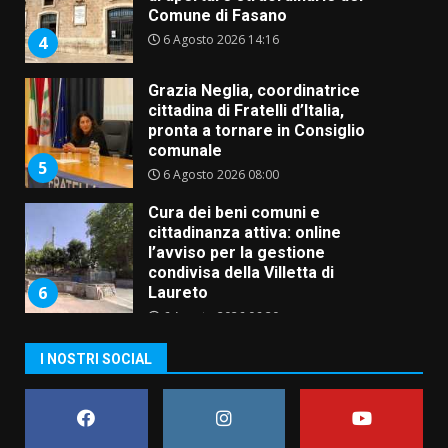
Comune di Fasano
6 Agosto 2026 14:16
4
Grazia Neglia, coordinatrice
cittadina di Fratelli d’Italia,
pronta a tornare in Consiglio
comunale
5
6 Agosto 2026 08:00
Cura dei beni comuni e
cittadinanza attiva: online
l’avviso per la gestione
condivisa della Villetta di
6
Laureto
6 Agosto 2026 06:20
La magia del Minareto e la prima
I NOSTRI SOCIAL
assoluta de “L’Albergo
Belvedere. Il rapimento”
6 Agosto 2026 06:15
7