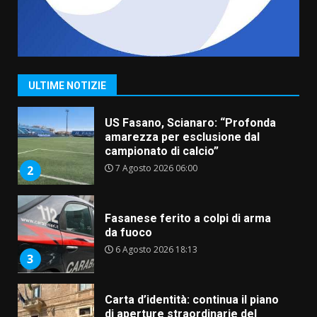
“I Contestatori: Musica di
Rivoluzione”: nuovo
appuntamento con “Fasano in
Banda”
1
ULTIME NOTIZIE
7 Agosto 2026 06:05
US Fasano, Scianaro: “Profonda
amarezza per esclusione dal
campionato di calcio”
7 Agosto 2026 06:00
2
Fasanese ferito a colpi di arma
da fuoco
6 Agosto 2026 18:13
3
Carta d’identità: continua il piano
di aperture straordinarie del