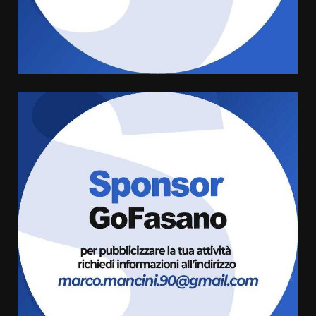
di aperture straordinarie del
Comune di Fasano
6 Agosto 2026 14:16
4
Grazia Neglia, coordinatrice
cittadina di Fratelli d’Italia,
pronta a tornare in Consiglio
comunale
5
6 Agosto 2026 08:00
Cura dei beni comuni e
cittadinanza attiva: online
l’avviso per la gestione
condivisa della Villetta di
6
Laureto
6 Agosto 2026 06:20
La magia del Minareto e la prima
assoluta de “L’Albergo
Belvedere. Il rapimento”
6 Agosto 2026 06:15
7