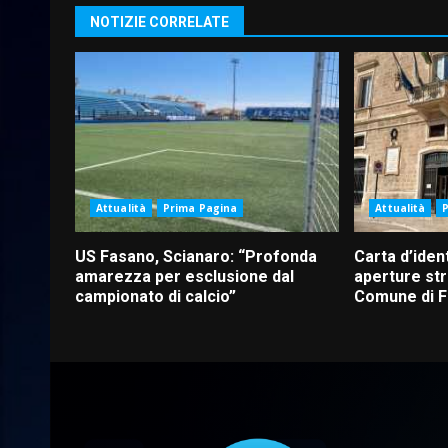
NOTIZIE CORRELATE
Attualità
Prima Pagina
Attualità
US Fasano, Scianaro: “Profonda
Carta d’ident
amarezza per esclusione dal
aperture str
campionato di calcio”
Comune di 