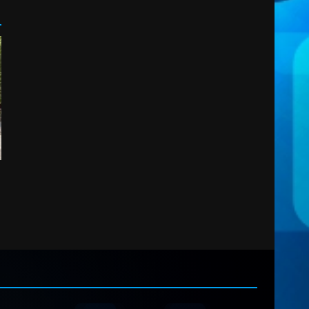
2
7 Agosto 2026 06:00
Fasanese ferito a colpi di
arma da fuoco
6 Agosto 2026 18:13
3
Carta d’identità: continua il
piano di aperture
straordinarie del Comune di
Fasano
4
6 Agosto 2026 14:16
Grazia Neglia, coordinatrice
cittadina di Fratelli d’Italia,
pronta a tornare in Consiglio
comunale
5
6 Agosto 2026 08:00