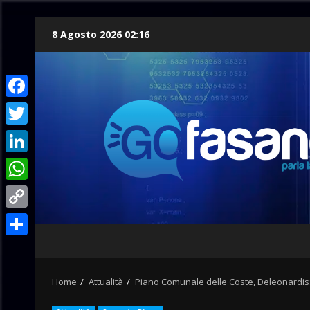
Skip
8 Agosto 2026 02:16
to
content
Facebook
Twitter
LinkedIn
WhatsApp
Copy
Link
Condividi
Home
Attualità
Piano Comunale delle Coste, Deleonardis: “