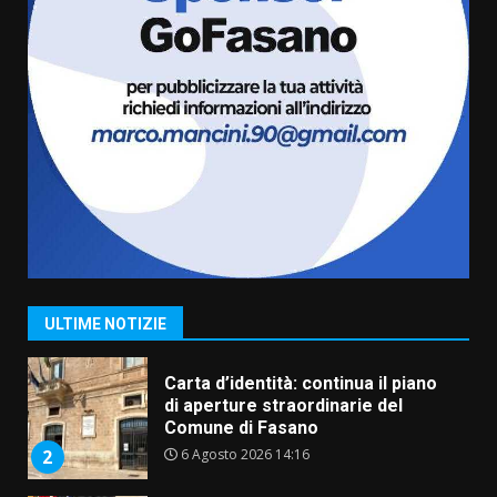
dal campionato
5 Agosto 2026 17:30
6
Truffatori in azione nelle
frazioni fasanesi
5 Agosto 2026 11:03
7
Fasanese ferito a colpi di arma
da fuoco
6 Agosto 2026 18:13
1
ULTIME NOTIZIE
Carta d’identità: continua il piano
di aperture straordinarie del
Comune di Fasano
6 Agosto 2026 14:16
2