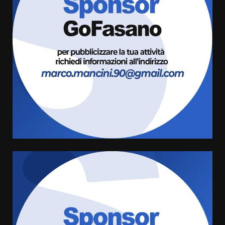
Grazia Neglia, coordinatrice
cittadina di Fratelli d’Italia,
pronta a tornare in Consiglio
comunale
3
6 Agosto 2026 08:00
Cura dei beni comuni e
cittadinanza attiva: online
l’avviso per la gestione
condivisa della Villetta di
4
Laureto
6 Agosto 2026 06:20
La magia del Minareto e la prima
assoluta de “L’Albergo
Belvedere. Il rapimento”
6 Agosto 2026 06:15
5
Serie D, l’Us Fasano è escluso