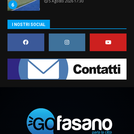
5 Agosto 2026 17:30
6
I NOSTRI SOCIAL
Truffatori in azione nelle
frazioni fasanesi
5 Agosto 2026 11:03
7
Fasanese ferito a colpi di arma
da fuoco
6 Agosto 2026 18:13
1
Carta d’identità: continua il piano
di aperture straordinarie del
Comune di Fasano
6 Agosto 2026 14:16
2
Grazia Neglia, coordinatrice