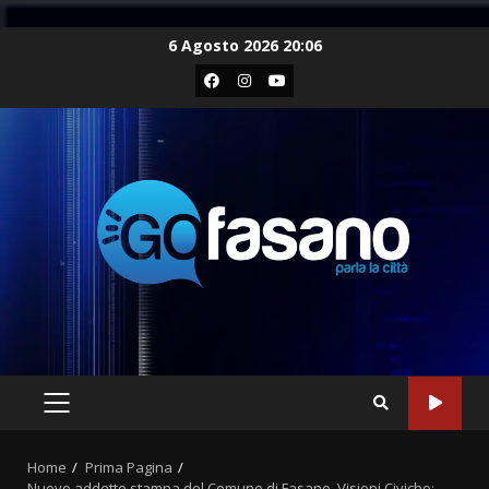
Skip
6 Agosto 2026 20:06
to
Facebook
Instagram
Youtube
content
PRIMARY
MENU
Home
Prima Pagina
Nuovo addetto stampa del Comune di Fasano, Visioni Civiche: