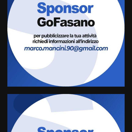
3
7 Agosto 2026 06:05
US Fasano, Scianaro: “Profonda
amarezza per esclusione dal
campionato di calcio”
7 Agosto 2026 06:00
4
Fasanese ferito a colpi di arma
da fuoco
6 Agosto 2026 18:13
5
Carta d’identità: continua il piano
di aperture straordinarie del
Comune di Fasano
6 Agosto 2026 14:16
6
Grazia Neglia, coordinatrice
cittadina di Fratelli d’Italia,