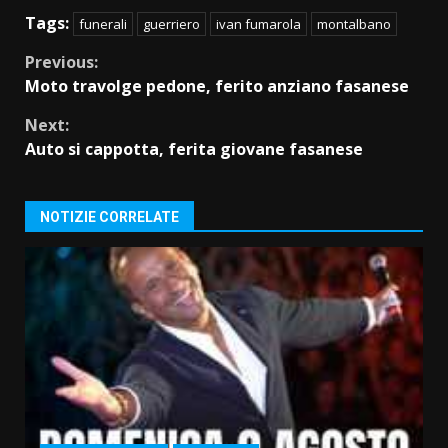
Tags:
funerali
guerriero
ivan fumarola
montalbano
Continue
Previous:
Moto travolge pedone, ferito anziano fasanese
Reading
Next:
Auto si cappotta, ferita giovane fasanese
NOTIZIE CORRELATE