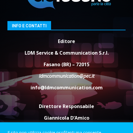
US Fasano, Scianaro: “Profonda
amarezza per esclusione dal
campionato di calcio”
7 Agosto 2026 06:00
4
INFO E CONTATTI
Editore
Fasanese ferito a colpi di arma
da fuoco
LDM Service & Communication S.r.l.
6 Agosto 2026 18:13
5
Fasano (BR) – 72015
ldmcommunication@pec.it
info@ldmcommunication.com
Direttore Responsabile
Giannicola D’Amico
Il sito non utilizza cookie profilanti ma consente