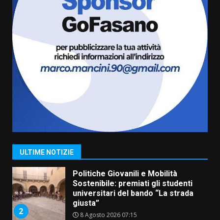
pronta a tornare in Consiglio
comunale
7
6 Agosto 2026 08:00
Savelletri in festa, domani sera
grande spettacolo con Uccio De
Santis
8 Agosto 2026 07:30
1
Politiche Giovanili e Mobilità
Sostenibile: premiati gli studenti
universitari del bando “La strada
giusta”
2
ULTIME NOTIZIE
8 Agosto 2026 07:15
“I Contestatori: Musica di
Rivoluzione”: nuovo
appuntamento con “Fasano in
Banda”
3
7 Agosto 2026 06:05