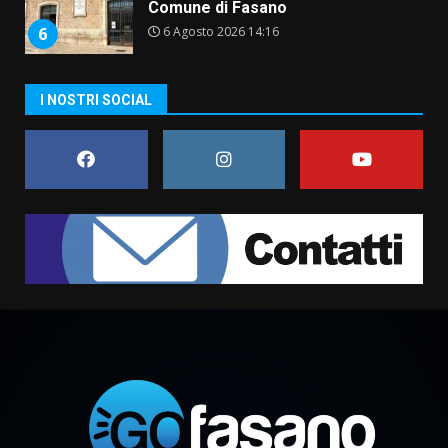
comunale
7
6 Agosto 2026 08:00
Savelletri in festa, domani sera
I NOSTRI SOCIAL
grande spettacolo con Uccio De
Santis
8 Agosto 2026 07:30
1
Politiche Giovanili e Mobilità
Sostenibile: premiati gli studenti
universitari del bando “La strada
giusta”
2
8 Agosto 2026 07:15
“I Contestatori: Musica di
Rivoluzione”: nuovo
appuntamento con “Fasano in
Banda”
3
7 Agosto 2026 06:05