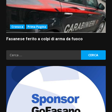
Cronaca
Prima Pagina
Fasanese ferito a colpi di arma da fuoco
Ricerca
per:
Fasanese ferito a colpi di arma
da fuoco
6 Agosto 2026 18:13
3
Carta d’identità: continua il piano