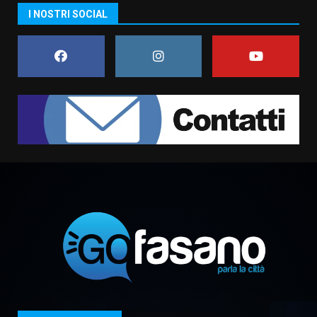
“I Contestatori: Musica di
I NOSTRI SOCIAL
Rivoluzione”: nuovo
appuntamento con “Fasano in
Banda”
1
7 Agosto 2026 06:05
US Fasano, Scianaro: “Profonda
amarezza per esclusione dal
campionato di calcio”
7 Agosto 2026 06:00
2
Fasanese ferito a colpi di arma
da fuoco
6 Agosto 2026 18:13
3
Carta d’identità: continua il piano
di aperture straordinarie del
Comune di Fasano