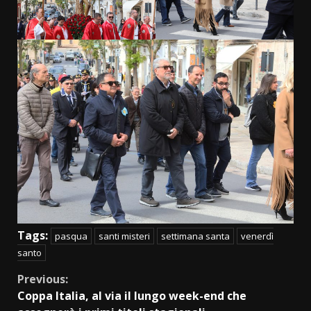
Tags:
pasqua
santi misteri
settimana santa
venerdì
santo
Continue
Previous:
Coppa Italia, al via il lungo week-end che
Reading