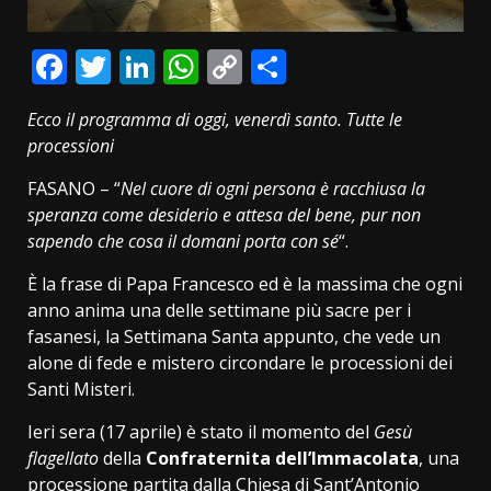
Facebook
Twitter
LinkedIn
WhatsApp
Copy
Condividi
Link
Ecco il programma di oggi, venerdì santo. Tutte le
processioni
FASANO – “
Nel cuore di ogni persona è racchiusa la
speranza come desiderio e attesa del bene, pur non
sapendo che cosa il domani porta con sé
“.
È la frase di Papa Francesco ed è la massima che ogni
anno anima una delle settimane più sacre per i
fasanesi, la Settimana Santa appunto, che vede un
alone di fede e mistero circondare le processioni dei
Santi Misteri.
Ieri sera (17 aprile) è stato il momento del
Gesù
flagellato
della
Confraternita dell’Immacolata
, una
processione partita dalla Chiesa di Sant’Antonio