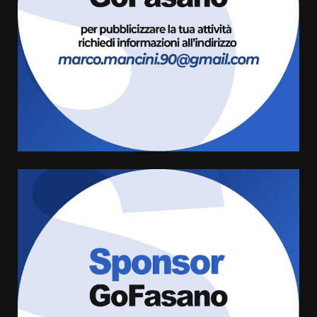
di aperture straordinarie del
Comune di Fasano
6 Agosto 2026 14:16
4
Grazia Neglia, coordinatrice
cittadina di Fratelli d’Italia,
pronta a tornare in Consiglio
comunale
5
6 Agosto 2026 08:00
Cura dei beni comuni e
cittadinanza attiva: online
l’avviso per la gestione
condivisa della Villetta di
6
Laureto
6 Agosto 2026 06:20
La magia del Minareto e la prima
assoluta de “L’Albergo
Belvedere. Il rapimento”
6 Agosto 2026 06:15
7