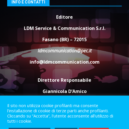
6 Agosto 2026 14:16
4
INFO E CONTATTI
Grazia Neglia, coordinatrice
Editore
cittadina di Fratelli d’Italia,
pronta a tornare in Consiglio
LDM Service & Communication S.r.l.
comunale
5
Fasano (BR) – 72015
6 Agosto 2026 08:00
ldmcommunication@pec.it
info@ldmcommunication.com
Direttore Responsabile
Giannicola D’Amico
Il sito non utilizza cookie profilanti ma consente
Termini e Condizioni
Privacy Policy
l'installazione di cookie di terze parti anche profilanti.
Informazioni Legali
Cliccando su “Accetta”, l'utente acconsente all'utilizzo di
tutti i cookie.
Facebook
Instagram
Youtube