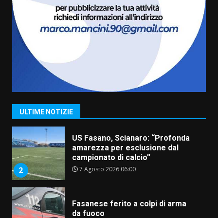
“I Contestatori: Musica di
Rivoluzione”: nuovo
appuntamento con “Fasano in
Banda”
1
7 Agosto 2026 06:05
US Fasano, Scianaro: “Profonda
amarezza per esclusione dal
campionato di calcio”
7 Agosto 2026 06:00
2
ULTIME NOTIZIE
Fasanese ferito a colpi di arma
da fuoco
6 Agosto 2026 18:13
3
Carta d’identità: continua il piano
di aperture straordinarie del