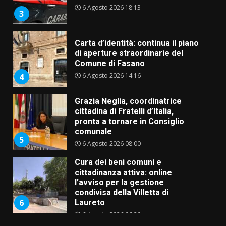
Comune di Fasano
6 Agosto 2026 14:16
4
Grazia Neglia, coordinatrice
cittadina di Fratelli d’Italia,
pronta a tornare in Consiglio
comunale
5
6 Agosto 2026 08:00
Cura dei beni comuni e
cittadinanza attiva: online
l’avviso per la gestione
condivisa della Villetta di
6
Laureto
6 Agosto 2026 06:20
La magia del Minareto e la prima
assoluta de “L’Albergo
Belvedere. Il rapimento”
6 Agosto 2026 06:15
7