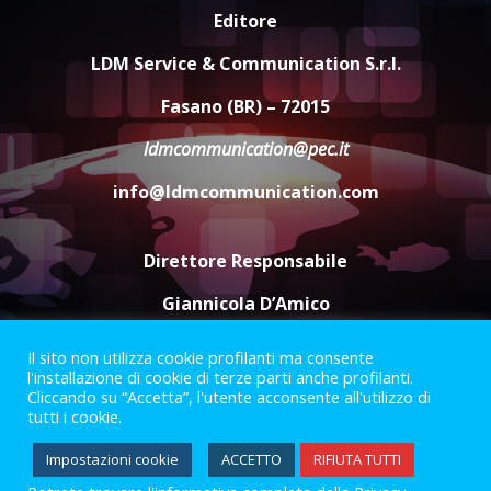
Cura dei beni comuni e
Editore
cittadinanza attiva: online
l’avviso per la gestione
LDM Service & Communication S.r.l.
condivisa della Villetta di
4
Laureto
Fasano (BR) – 72015
6 Agosto 2026 06:20
ldmcommunication@pec.it
La magia del Minareto e la prima
assoluta de “L’Albergo
info@ldmcommunication.com
Belvedere. Il rapimento”
6 Agosto 2026 06:15
5
Direttore Responsabile
Giannicola D’Amico
Il sito non utilizza cookie profilanti ma consente
Termini e Condizioni
Privacy Policy
l'installazione di cookie di terze parti anche profilanti.
Informazioni Legali
Cliccando su “Accetta”, l'utente acconsente all'utilizzo di
tutti i cookie.
Facebook
Instagram
Youtube
Impostazioni cookie
ACCETTO
RIFIUTA TUTTI