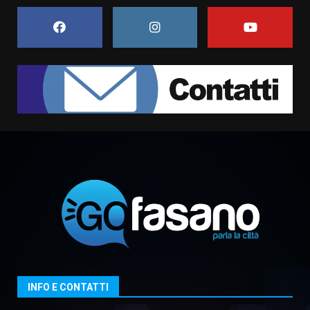
frazioni fasanesi
5 Agosto 2026 11:03
7
Fasanese ferito a colpi di arma
da fuoco
6 Agosto 2026 18:13
1
Carta d’identità: continua il piano
di aperture straordinarie del
Comune di Fasano
6 Agosto 2026 14:16
2
Grazia Neglia, coordinatrice
cittadina di Fratelli d’Italia,
pronta a tornare in Consiglio
comunale
3
INFO E CONTATTI
6 Agosto 2026 08:00