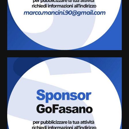
3
6 Agosto 2026 08:00
Cura dei beni comuni e
cittadinanza attiva: online
l’avviso per la gestione
condivisa della Villetta di
4
Laureto
6 Agosto 2026 06:20
La magia del Minareto e la prima
assoluta de “L’Albergo
Belvedere. Il rapimento”
6 Agosto 2026 06:15
5
Serie D, l’Us Fasano è escluso
dal campionato
5 Agosto 2026 17:30
6