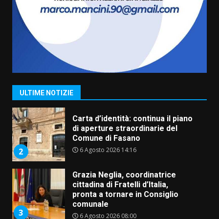
Truffatori in azione nelle
frazioni fasanesi
5 Agosto 2026 11:03
7
Fasanese ferito a colpi di arma
da fuoco
6 Agosto 2026 18:13
1
ULTIME NOTIZIE
Carta d’identità: continua il piano
di aperture straordinarie del
Comune di Fasano
6 Agosto 2026 14:16
2
Grazia Neglia, coordinatrice
cittadina di Fratelli d’Italia,
pronta a tornare in Consiglio
comunale
3
6 Agosto 2026 08:00