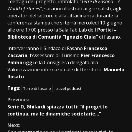
I dettagli del progetto, intitolato
“Terre di Fasano – A
World of Stories”
, saranno illustrati ai giornalisti, agli
operatori del settore e alla cittadinanza durante la
conferenza stampa che si terrà mercoledì 10 giugno
alle ore 17:00 presso la Sala Fab Lab de
I Portici –
Biblioteca di Comunità “Ignazio Ciaia”
di Fasano.
Interverranno il
Sindaco di Fasano
Francesco
Zaccaria
, l’Assessore al Turismo
Pier Francesco
Palmariggi
e la Consigliera delegata alla
Valorizzazione internazionale del territorio
Manuela
Rosato
.
Tags:
Terre di fasano
travel podcast
Continue
Previous:
Serie D, Ghilardi spiazza tutti: “il progetto
Reading
continua, ma le dinamiche societarie…”
Next: