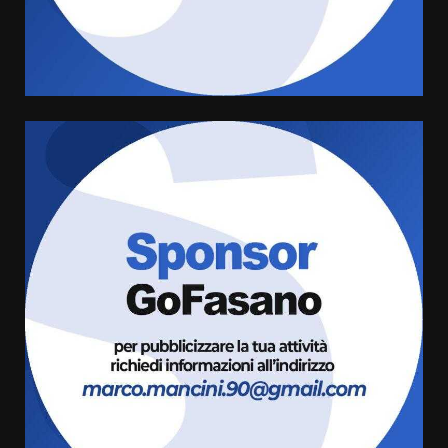
di aperture straordinarie del
Comune di Fasano
6 Agosto 2026 14:16
4
Grazia Neglia, coordinatrice
cittadina di Fratelli d’Italia,
pronta a tornare in Consiglio
comunale
5
6 Agosto 2026 08:00
Cura dei beni comuni e
cittadinanza attiva: online
l’avviso per la gestione
condivisa della Villetta di
6
Laureto
6 Agosto 2026 06:20
La magia del Minareto e la prima
assoluta de “L’Albergo
Belvedere. Il rapimento”
6 Agosto 2026 06:15
7