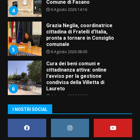
Comune di Fasano
6 Agosto 2026 14:16
4
Grazia Neglia, coordinatrice
cittadina di Fratelli d’Italia,
pronta a tornare in Consiglio
comunale
5
6 Agosto 2026 08:00
Cura dei beni comuni e
cittadinanza attiva: online
l’avviso per la gestione
condivisa della Villetta di
6
Laureto
6 Agosto 2026 06:20
La magia del Minareto e la prima
I NOSTRI SOCIAL
assoluta de “L’Albergo
Belvedere. Il rapimento”
6 Agosto 2026 06:15
7