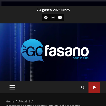
Skip
7 Agosto 2026 06:25
to
Facebook
Instagram
Youtube
content
PRIMARY
MENU
Home
Attualità
”Il panettone fatto per bene”, iniziativa di Emergency