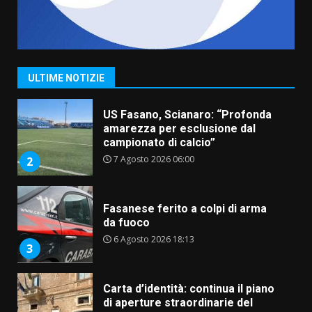
“I Contestatori: Musica di
Rivoluzione”: nuovo
appuntamento con “Fasano in
Banda”
1
ULTIME NOTIZIE
7 Agosto 2026 06:05
US Fasano, Scianaro: “Profonda
amarezza per esclusione dal
campionato di calcio”
7 Agosto 2026 06:00
2
Fasanese ferito a colpi di arma
da fuoco
6 Agosto 2026 18:13
3
Carta d’identità: continua il piano
di aperture straordinarie del