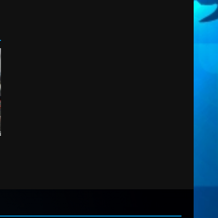
2
7 Agosto 2026 06:00
Fasanese ferito a colpi di
arma da fuoco
6 Agosto 2026 18:13
3
Carta d’identità: continua il
piano di aperture
straordinarie del Comune di
Fasano
4
6 Agosto 2026 14:16
Grazia Neglia, coordinatrice
cittadina di Fratelli d’Italia,
pronta a tornare in Consiglio
comunale
5
6 Agosto 2026 08:00