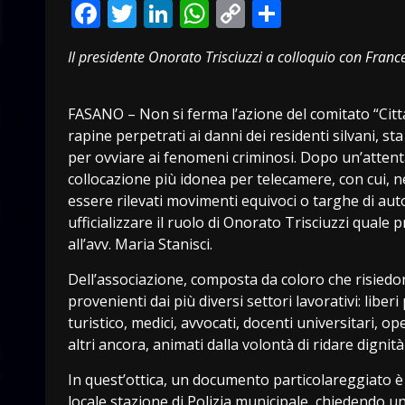
Facebook
Twitter
LinkedIn
WhatsApp
Copy
Condivid
Link
Il presidente Onorato Trisciuzzi a colloquio con Fran
FASANO – Non si ferma l’azione del comitato “Cittadi
rapine perpetrati ai danni dei residenti silvani, s
per ovviare ai fenomeni criminosi. Dopo un’attenta 
collocazione più idonea per telecamere, con cui, ne
essere rilevati movimenti equivoci o targhe di au
ufficializzare il ruolo di Onorato Trisciuzzi quale 
all’avv. Maria Stanisci.
Dell’associazione, composta da coloro che risiedon
provenienti dai più diversi settori lavorativi: liber
turistico, medici, avvocati, docenti universitari, op
altri ancora, animati dalla volontà di ridare digni
In quest’ottica, un documento particolareggiato è s
locale stazione di Polizia municipale, chiedendo 