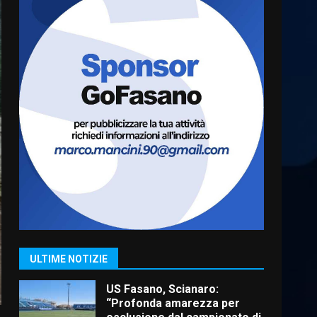
Cura dei beni comuni e
cittadinanza attiva: online
l’avviso per la gestione
condivisa della Villetta di
6
Laureto
6 Agosto 2026 06:20
La magia del Minareto e la
prima assoluta de “L’Albergo
Belvedere. Il rapimento”
6 Agosto 2026 06:15
7
“I Contestatori: Musica di
Rivoluzione”: nuovo
appuntamento con “Fasano in
Banda”
1
ULTIME NOTIZIE
7 Agosto 2026 06:05
US Fasano, Scianaro:
“Profonda amarezza per