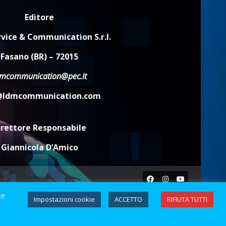
Editore
vice & Communication S.r.l.
Fasano (BR) – 72015
dmcommunication@pec.it
@ldmcommunication.com
irettore Responsabile
Giannicola D’Amico
Facebook
Instagram
Youtube
te
Impostazioni cookie
ACCETTO
RIFIUTA TUTTI