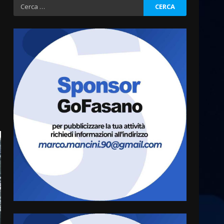
Ricerca
per:
Fasanese ferito a colpi di
arma da fuoco
6 Agosto 2026 18:13
3
Carta d’identità: continua il
piano di aperture
straordinarie del Comune di
Fasano
4
6 Agosto 2026 14:16
Grazia Neglia, coordinatrice
cittadina di Fratelli d’Italia,
pronta a tornare in Consiglio
comunale
5
6 Agosto 2026 08:00