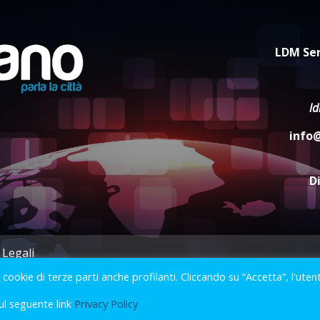
LDM Ser
l
info
D
 Legali
i cookie di terze parti anche profilanti. Cliccando su “Accetta”, l'uten
2023 © Gofasano
|
Powered by
Creativestudio
&
LGC
.
ul seguente link
Privacy Policy