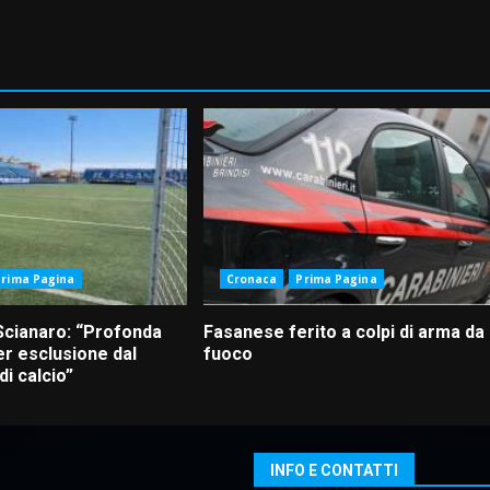
Prima Pagina
Cronaca
Prima Pagina
Scianaro: “Profonda
Fasanese ferito a colpi di arma da
r esclusione dal
fuoco
i calcio”
INFO E CONTATTI