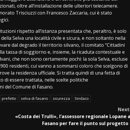
nati, oltre all’installazione delle ulteriori telecamere.
orato Trisciuzzi con Francesco Zaccaria, cui è stato
gici.
ituzioni rispetto all’istanza presentata che, peraltro, è solo
della Selva una località civile e sicura, e non soltanto nella
evare dal degrado il territorio silvano, il comitato “Cittadini
ella tassa di soggiorno e, insieme, la ricaduta contestuale e
lvani, che non sono certamente pochi: la sola Selva, escluse
i 1.900 residenti, cui vanno a sommarsi coloro che scelgono di
ve la residenza ufficiale. Si tratta quindi di una fetta di
 di essere trattata, nelle scelte politiche
ioni del Comune di Fasano.
prefetto
selva di fasano
sicurezza
Sindaco
Next
«Costa dei Trulli», l’assessore regionale Lopane 
Fasano per fare il punto sul progett