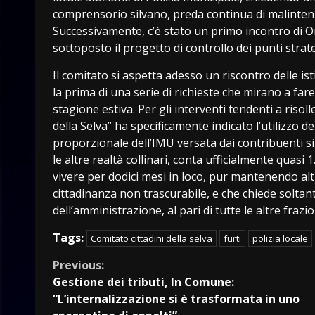
comprensorio silvano, preda continua di malintenzio
Successivamente, c’è stato un primo incontro di On
sottoposto il progetto di controllo dei punti strate
Il comitato si aspetta adesso un riscontro delle ist
la prima di una serie di richieste che mirano a fare 
stagione estiva. Per gli interventi tendenti a risoll
della Selva” ha specificamente indicato l’utilizzo d
proporzionale dell’IMU versata dai contribuenti si
le altre realtà collinari, conta ufficialmente quas
vivere per dodici mesi in loco, pur mantenendo altro
cittadinanza non trascurabile, e che chiede soltanto
dell’amministrazione, al pari di tutte le altre fraz
Tags:
Comitato cittadini della selva
furti
polizia locale
Continue
Previous:
Gestione dei tributi, In Comune:
Reading
“L’internalizzazione si è trasformata in uno