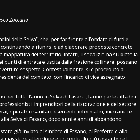
i
cesco Zaccaria
ni della Selva”, che, per far fronte all’ondata di furti e
ta continuando a riunirsi e ad elaborare proposte concrete
mappatura del territorio, infatti, il sodalizio ha studiato la
i punti di entrata e uscita dalla frazione collinare, possano
tovetture sospette. Contestualmente, si è proceduto a
presidente del comitato, con l’incarico di vice assegnato
o per tutto l’anno in Selva di Fasano, fanno parte cittadini
i professionisti, imprenditori della ristorazione e del settore
erai, operatori sanitari, esercenti, informatici, meccanici e
tà alla Selva di Fasano, dopo anni e anni di abbandono.
tato già inviato al sindaco di Fasano, al Prefetto e alla
una maggiore attenzione e un controllo più costante del