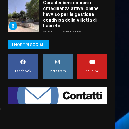
Cura dei beni comuni e
cittadinanza attiva: online
l’avviso per la gestione
condivisa della Villetta di
6
Laureto
6 Agosto 2026 06:20
La magia del Minareto e la
I NOSTRI SOCIAL
prima assoluta de “L’Albergo
Belvedere. Il rapimento”
6 Agosto 2026 06:15
7
Facebook
Instagram
Youtube
“I Contestatori: Musica di
Rivoluzione”: nuovo
appuntamento con “Fasano in
Banda”
1
7 Agosto 2026 06:05
:
US Fasano, Scianaro:
a
“Profonda amarezza per
o
esclusione dal campionato di
calcio”