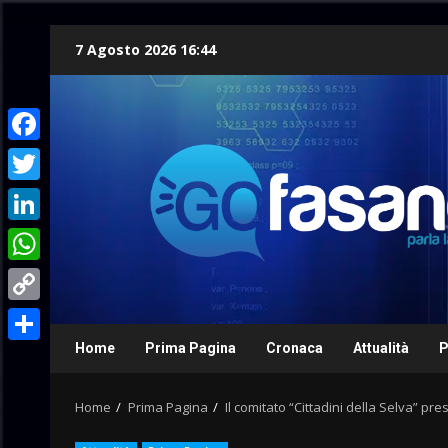
Skip
7 Agosto 2026 16:44
to
content
Facebook
Twitter
LinkedIn
WhatsApp
Copy
Link
Home
Prima Pagina
Cronaca
Attualità
P
Condividi
Home
Prima Pagina
Il comitato “Cittadini della Selva” p