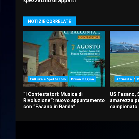
spezzatino di appalti”
NOTIZIE CORRELATE
Cultura e Spettacolo
Prima Pagina
Attualità
“I Contestatori: Musica di
US Fasano, 
Rivoluzione”: nuovo appuntamento
amarezza pe
con “Fasano in Banda”
campionato d