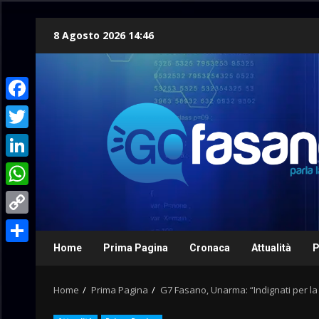
Skip
8 Agosto 2026 14:46
to
content
Facebook
Twitter
LinkedIn
WhatsApp
Copy
Link
Home
Prima Pagina
Cronaca
Attualità
P
Condividi
Home
Prima Pagina
G7 Fasano, Unarma: “Indignati per l