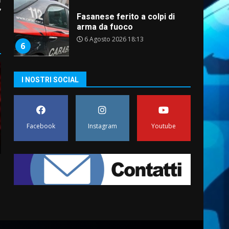
”
Fasanese ferito a colpi di
arma da fuoco
6 Agosto 2026 18:13
6
Carta d’identità: continua il
I NOSTRI SOCIAL
piano di aperture
straordinarie del Comune di
Fasano
7
6 Agosto 2026 14:16
Facebook
Instagram
Youtube
La Banda Città di Fasano apre
ufficialmente la Festa di
Savelletri
8 Agosto 2026 11:00
1
Savelletri in festa, domani
sera grande spettacolo con
Uccio De Santis