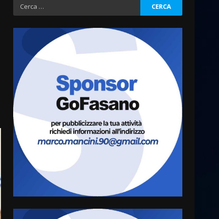
Ricerca
per:
Politiche Giovanili e Mobilità
Sostenibile: premiati gli
studenti universitari del
bando “La strada giusta”
3
8 Agosto 2026 07:15
“I Contestatori: Musica di
Rivoluzione”: nuovo
appuntamento con “Fasano in
Banda”
4
7 Agosto 2026 06:05
US Fasano, Scianaro:
“Profonda amarezza per
esclusione dal campionato di
calcio”
5
7 Agosto 2026 06:00