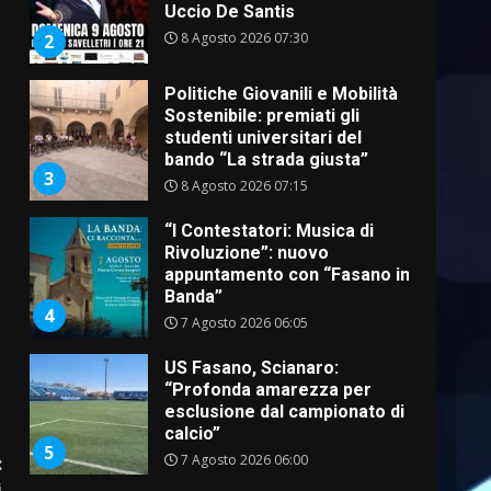
Uccio De Santis
8 Agosto 2026 07:30
2
Politiche Giovanili e Mobilità
Sostenibile: premiati gli
studenti universitari del
bando “La strada giusta”
3
8 Agosto 2026 07:15
“I Contestatori: Musica di
Rivoluzione”: nuovo
appuntamento con “Fasano in
Banda”
4
7 Agosto 2026 06:05
US Fasano, Scianaro:
“Profonda amarezza per
esclusione dal campionato di
calcio”
5
7 Agosto 2026 06:00
:
i