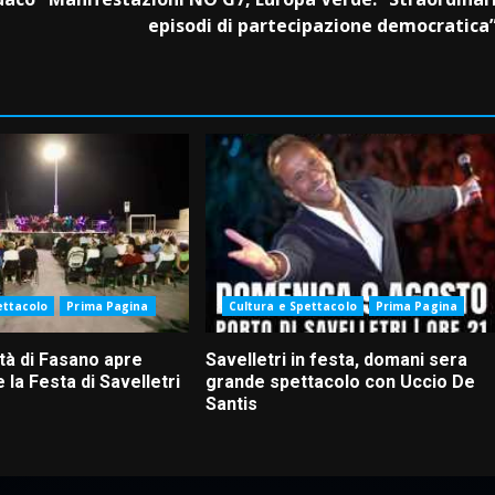
episodi di partecipazione democratica
ettacolo
Prima Pagina
Cultura e Spettacolo
Prima Pagina
tà di Fasano apre
Savelletri in festa, domani sera
 la Festa di Savelletri
grande spettacolo con Uccio De
Santis