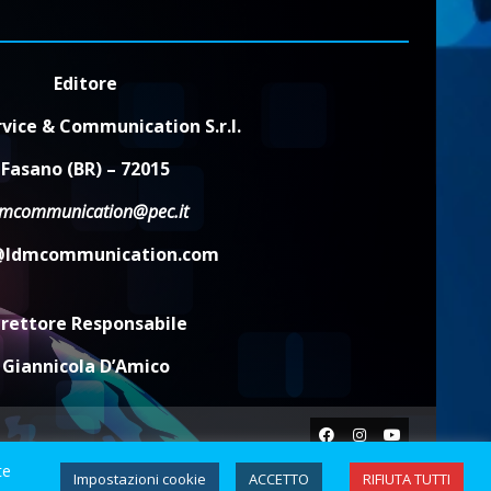
8 Agosto 2026 07:30
2
Politiche Giovanili e Mobilità
Editore
Sostenibile: premiati gli
studenti universitari del
vice & Communication S.r.l.
bando “La strada giusta”
3
8 Agosto 2026 07:15
Fasano (BR) – 72015
“I Contestatori: Musica di
dmcommunication@pec.it
Rivoluzione”: nuovo
appuntamento con “Fasano in
@ldmcommunication.com
Banda”
4
7 Agosto 2026 06:05
irettore Responsabile
US Fasano, Scianaro:
Giannicola D’Amico
“Profonda amarezza per
esclusione dal campionato di
calcio”
5
Facebook
Instagram
Youtube
7 Agosto 2026 06:00
te
Impostazioni cookie
ACCETTO
RIFIUTA TUTTI