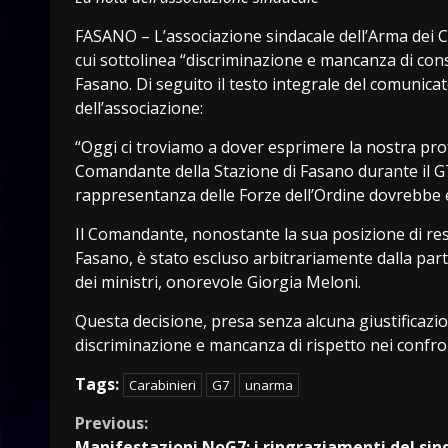
FASANO – L’associazione sindacale dell’Arma dei 
cui sottolinea “discriminazione e mancanza di con
Fasano. Di seguito il testo integrale del comunica
dell’associazione:
“Oggi ci troviamo a dover esprimere la nostra pr
Comandante della Stazione di Fasano durante il G7
rappresentanza delle Forze dell’Ordine dovrebbe 
Il Comandante, nonostante la sua posizione di respo
Fasano, è stato escluso arbitrariamente dalla part
dei ministri, onorevole Giorgia Meloni.
Questa decisione, presa senza alcuna giustificazio
discriminazione e mancanza di rispetto nei confro
Tags:
Carabinieri
G7
unarma
Continue
Previous:
Manifestazioni NoG7: i ringraziamenti del sin