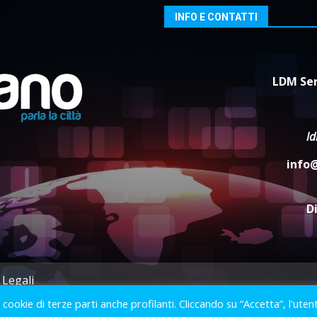
INFO E CONTATTI
LDM Ser
l
info
D
 Legali
i cookie di terze parti anche profilanti. Cliccando su “Accetta”, l'uten
2023 © Gofasano
|
Powered by
Creativestudio
&
LGC
.