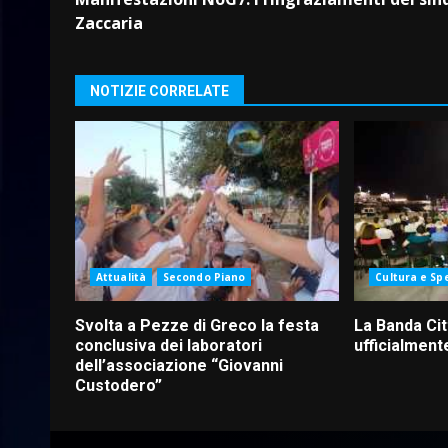
Reading
Zaccaria
NOTIZIE CORRELATE
Attualità
Secondo Piano
Cultura e Sp
Svolta a Pezze di Greco la festa
La Banda Cit
conclusiva dei laboratori
ufficialmente
dell’associazione “Giovanni
Custodero”