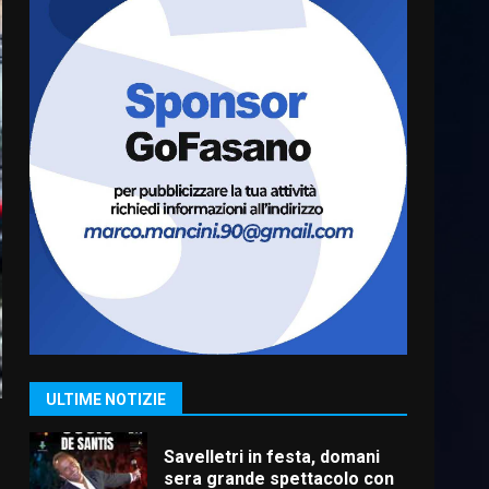
Fasanese ferito a colpi di
arma da fuoco
6 Agosto 2026 18:13
6
Carta d’identità: continua il
piano di aperture
straordinarie del Comune di
Fasano
7
6 Agosto 2026 14:16
La Banda Città di Fasano apre
ufficialmente la Festa di
Savelletri
8 Agosto 2026 11:00
1
ULTIME NOTIZIE
Savelletri in festa, domani
sera grande spettacolo con