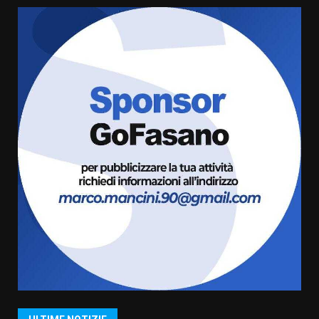
cittadina di Fratelli d’Italia,
pronta a tornare in Consiglio
comunale
5
6 Agosto 2026 08:00
Cura dei beni comuni e
cittadinanza attiva: online
l’avviso per la gestione
condivisa della Villetta di
6
Laureto
6 Agosto 2026 06:20
La magia del Minareto e la prima
assoluta de “L’Albergo
Belvedere. Il rapimento”
6 Agosto 2026 06:15
7
“I Contestatori: Musica di
Rivoluzione”: nuovo
appuntamento con “Fasano in
Banda”
1