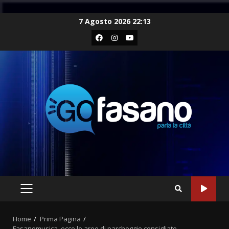
Skip
7 Agosto 2026 22:13
to
Facebook
Instagram
Youtube
content
PRIMARY
MENU
Home
Prima Pagina
Fasanomusica, ecco le aree di parcheggio consigliate