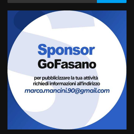
per:
Fasanese ferito a colpi di arma
da fuoco
6 Agosto 2026 18:13
3
Carta d’identità: continua il piano
di aperture straordinarie del
Comune di Fasano
6 Agosto 2026 14:16
4
Grazia Neglia, coordinatrice