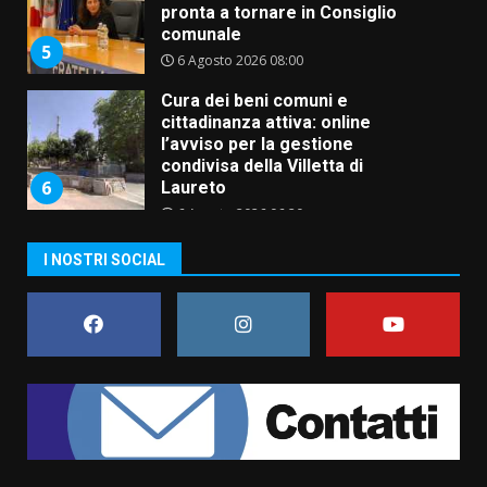
pronta a tornare in Consiglio
comunale
5
6 Agosto 2026 08:00
Cura dei beni comuni e
cittadinanza attiva: online
l’avviso per la gestione
condivisa della Villetta di
6
Laureto
6 Agosto 2026 06:20
La magia del Minareto e la prima
I NOSTRI SOCIAL
assoluta de “L’Albergo
Belvedere. Il rapimento”
6 Agosto 2026 06:15
7
“I Contestatori: Musica di
Rivoluzione”: nuovo
appuntamento con “Fasano in
Banda”
1
7 Agosto 2026 06:05