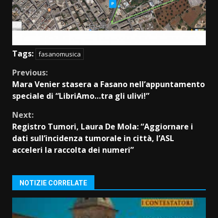
Tags:
fasanomusica
Continue
Previous:
Mara Venier stasera a Fasano nell’appuntamento
Reading
speciale di “LibriAmo…tra gli ulivi!”
Next:
Registro Tumori, Laura De Mola: “Aggiornare i
dati sull’incidenza tumorale in città, l’ASL
acceleri la raccolta dei numeri”
NOTIZIE CORRELATE