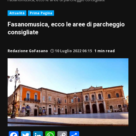
Attualità
Prima Pagina
Fasanomusica, ecco le aree di parcheggio
consigliate
Redazione GoFasano
10 Luglio 2022 06:15
1 min read
Facebook
Twitter
LinkedIn
WhatsApp
Copy
Condividi