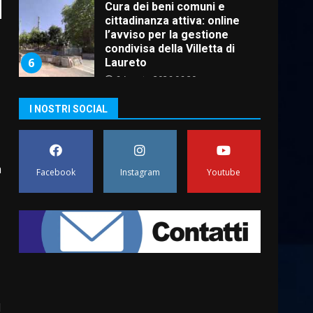
Cura dei beni comuni e
cittadinanza attiva: online
l’avviso per la gestione
condivisa della Villetta di
6
Laureto
6 Agosto 2026 06:20
La magia del Minareto e la
I NOSTRI SOCIAL
prima assoluta de “L’Albergo
Belvedere. Il rapimento”
6 Agosto 2026 06:15
7
a
Facebook
Instagram
Youtube
“I Contestatori: Musica di
Rivoluzione”: nuovo
appuntamento con “Fasano in
Banda”
1
7 Agosto 2026 06:05
US Fasano, Scianaro:
“Profonda amarezza per
esclusione dal campionato di
l
calcio”