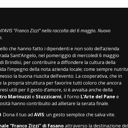
i
all’AVIS “Franco Zizzi” nella raccolta del 6 maggio. Nuovo
o.
ello che hanno fatto i dipendenti e non solo dell’azienda
trada Sant’Angelo, nel pomeriggio di mercoledì 6 maggio
i Brindisi, per contribuire a diffondere la cultura della
da l’impegno della nota azienda locale; come sempre nutrit
messo la buona riuscita dell’evento. La cooperativa, che in
e la propria struttura per favorire tutti coloro che ancora
esi utili per il gesto d’amore, si è avvalsa anche della
tro Marinuzzi
e
Stuzzicarni
, il forno
L’Arte del Pane
e
sità hanno contribuito ad allietare la serata finale.
0
. Dona il tuo ad
AVIS
: un gesto semplice che salva vite.
ale “Franco Zizzi” di Fasano
attraverso la destinazione de