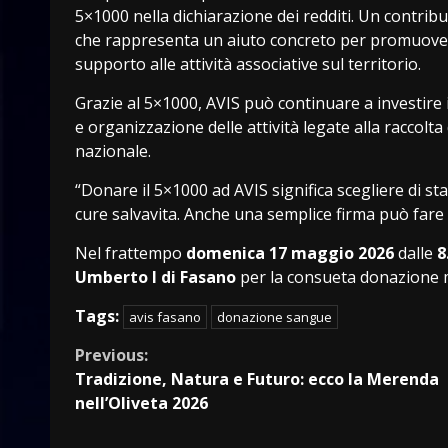
5×1000 nella dichiarazione dei redditi. Un contri
che rappresenta un aiuto concreto per promuovere
supporto alle attività associative sul territorio.
Grazie al 5×1000, AVIS può continuare a investire i
e organizzazione delle attività legate alla raccolt
nazionale.
“Donare il 5×1000 ad AVIS significa scegliere di st
cure salvavita. Anche una semplice firma può fare l
Nel frattempo
domenica 17 maggio 2026
dalle
8
Umberto I di Fasano
per la consueta donazione 
Tags:
avis fasano
donazione sangue
Continue
Previous:
Tradizione, Natura e Futuro: ecco la Merenda
Reading
nell’Oliveta 2026