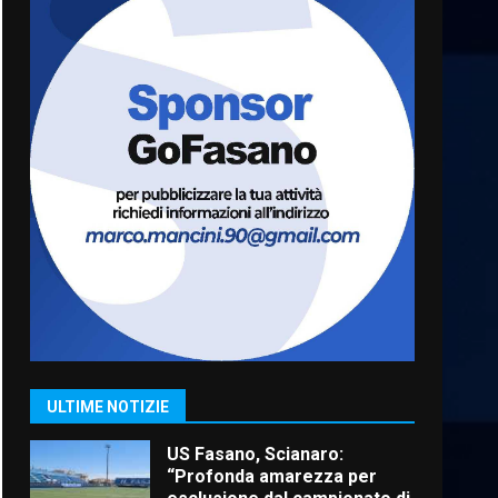
Cura dei beni comuni e
cittadinanza attiva: online
l’avviso per la gestione
condivisa della Villetta di
6
Laureto
6 Agosto 2026 06:20
La magia del Minareto e la
prima assoluta de “L’Albergo
Belvedere. Il rapimento”
6 Agosto 2026 06:15
7
“I Contestatori: Musica di
Rivoluzione”: nuovo
appuntamento con “Fasano in
Banda”
1
ULTIME NOTIZIE
7 Agosto 2026 06:05
US Fasano, Scianaro:
“Profonda amarezza per