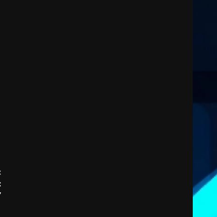
2
7 Agosto 2026 06:00
Fasanese ferito a colpi di
arma da fuoco
6 Agosto 2026 18:13
3
Carta d’identità: continua il
piano di aperture
straordinarie del Comune di
Fasano
4
6 Agosto 2026 14:16
Grazia Neglia, coordinatrice
cittadina di Fratelli d’Italia,
:
pronta a tornare in Consiglio
comunale
:
5
6 Agosto 2026 08:00
”