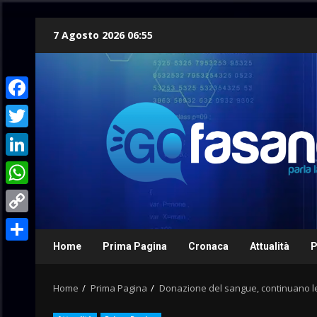
Skip
7 Agosto 2026 06:55
to
content
Facebook
Twitter
LinkedIn
WhatsApp
Copy
Link
Home
Prima Pagina
Cronaca
Attualità
P
Condividi
Home
Prima Pagina
Donazione del sangue, continuano le 