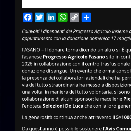
Facebook
Twitter
LinkedIn
WhatsApp
Copy
Condivid
Link
Coinvolti i dipendenti del Progresso Agricolo insieme 
appuntamento con la donazione domenica 17 maggi
FASANO – Il donare torna dicendo un altro si. È qu
fasanese
Progresso Agricolo Fasano
sito in con
2026 in collaborazione con il centro trasfusionale d
donazione di sangue. Un evento che ormai consoli
la presenza dei collaboratori aziendali che ha per
via del tutto straordinaria ha messo a disposizion
una volta, in maniera del tutto volontaria, si sono r
collaborazione di alcuni sponsor: le macellerie
Pie
l’enoteca
Selezioni De Luca
che con la loro genero
La generosità continua anche attraverso il
5×100
Da quest’anno è possibile sostenere
l’Avis Comun