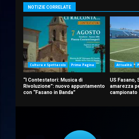
NOTIZIE CORRELATE
Cultura e Spettacolo
Prima Pagina
Attualità
“I Contestatori: Musica di
US Fasano, 
Rivoluzione”: nuovo appuntamento
amarezza pe
con “Fasano in Banda”
campionato d