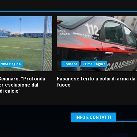
Prima Pagina
Cronaca
Prima Pagina
Scianaro: “Profonda
Fasanese ferito a colpi di arma da
r esclusione dal
fuoco
i calcio”
INFO E CONTATTI