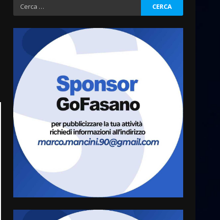
Ricerca
per:
Fasanese ferito a colpi di
arma da fuoco
6 Agosto 2026 18:13
3
Carta d’identità: continua il
piano di aperture
straordinarie del Comune di
Fasano
4
6 Agosto 2026 14:16
Grazia Neglia, coordinatrice
cittadina di Fratelli d’Italia,
pronta a tornare in Consiglio
comunale
5
6 Agosto 2026 08:00