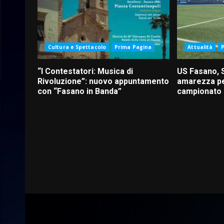
Cultura e Spettacolo
Prima Pagina
Attualità
“I Contestatori: Musica di
US Fasano, 
Rivoluzione”: nuovo appuntamento
amarezza pe
con “Fasano in Banda”
campionato d