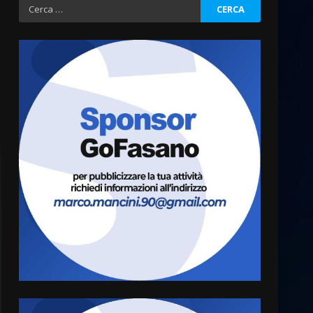
Ricerca
per:
Fasanese ferito a colpi di
arma da fuoco
6 Agosto 2026 18:13
3
Carta d’identità: continua il
piano di aperture
straordinarie del Comune di
Fasano
4
6 Agosto 2026 14:16
Grazia Neglia, coordinatrice
cittadina di Fratelli d’Italia,
pronta a tornare in Consiglio
comunale
5
6 Agosto 2026 08:00