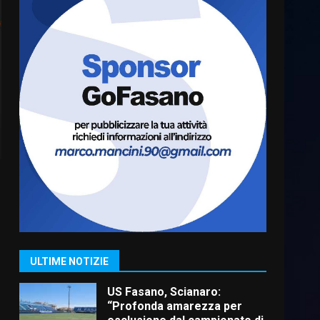
Cura dei beni comuni e
cittadinanza attiva: online
l’avviso per la gestione
condivisa della Villetta di
6
Laureto
6 Agosto 2026 06:20
La magia del Minareto e la
prima assoluta de “L’Albergo
Belvedere. Il rapimento”
6 Agosto 2026 06:15
7
“I Contestatori: Musica di
Rivoluzione”: nuovo
appuntamento con “Fasano in
Banda”
1
ULTIME NOTIZIE
7 Agosto 2026 06:05
US Fasano, Scianaro:
“Profonda amarezza per