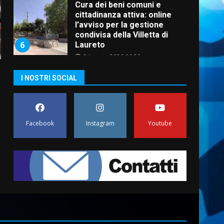
Cura dei beni comuni e
cittadinanza attiva: online
l’avviso per la gestione
condivisa della Villetta di
6
Laureto
6 Agosto 2026 06:20
La magia del Minareto e la
I NOSTRI SOCIAL
prima assoluta de “L’Albergo
Belvedere. Il rapimento”
6 Agosto 2026 06:15
7
Facebook
Instagram
Youtube
“I Contestatori: Musica di
Rivoluzione”: nuovo
appuntamento con “Fasano in
Banda”
1
7 Agosto 2026 06:05
US Fasano, Scianaro:
“Profonda amarezza per
esclusione dal campionato di
calcio”