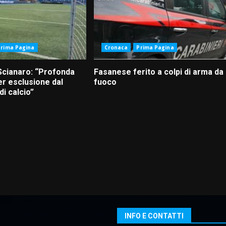
Prima Pagina
Cronaca
Prima Pagina
Scianaro: “Profonda
Fasanese ferito a colpi di arma da
r esclusione dal
fuoco
i calcio”
INFO E CONTATTI