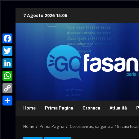
Skip
7 Agosto 2026 15:06
to
content
Facebook
Twitter
LinkedIn
WhatsApp
Copy
Link
Home
Prima Pagina
Cronaca
Attualità
P
Condividi
Home
Prima Pagina
Coronavirus, salgono a 16 i casi totali