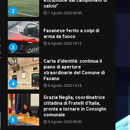
esclusione dal campionato di
calcio”
2
7 Agosto 2026 06:00
Fasanese ferito a colpi di
arma da fuoco
:
6 Agosto 2026 18:13
a
3
a
”
Carta d’identità: continua il
piano di aperture
straordinarie del Comune di
Fasano
4
6 Agosto 2026 14:16
Grazia Neglia, coordinatrice
cittadina di Fratelli d’Italia,
pronta a tornare in Consiglio
comunale
5
6 Agosto 2026 08:00