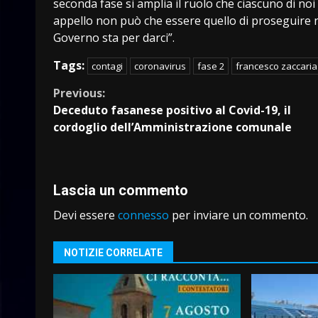
seconda fase si amplia il ruolo che ciascuno di noi 
appello non può che essere quello di proseguire n
Governo sta per darci”.
Tags:
contagi
coronavirus
fase 2
francesco zaccaria
Continue
Previous:
Deceduto fasanese positivo al Covid-19, il
Reading
cordoglio dell’Amministrazione comunale
Lascia un commento
Devi essere
connesso
per inviare un commento.
NOTIZIE CORRELATE