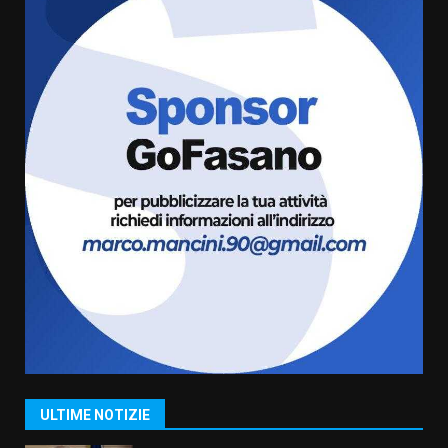
Savelletri
8 Agosto 2026 11:00
5
Savelletri in festa, domani sera
grande spettacolo con Uccio De
Santis
8 Agosto 2026 07:30
6
Politiche Giovanili e Mobilità
Sostenibile: premiati gli studenti
universitari del bando “La strada
giusta”
7
8 Agosto 2026 07:15
Savelletri in festa, pienone sul
porto per Uccio De Santis: la
voce di Antonella Losavio
incanta la piazza
1
ULTIME NOTIZIE
10 Agosto 2026 10:48