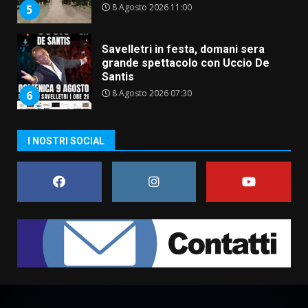
8 Agosto 2026 11:00
5
Savelletri in festa, domani sera
grande spettacolo con Uccio De
Santis
8 Agosto 2026 07:30
6
Politiche Giovanili e Mobilità
I NOSTRI SOCIAL
Sostenibile: premiati gli studenti
universitari del bando “La strada
giusta”
7
8 Agosto 2026 07:15
Savelletri in festa, pienone sul
porto per Uccio De Santis: la
voce di Antonella Losavio
incanta la piazza
1
10 Agosto 2026 10:48
TARI, Scianaro: “Uniti per una