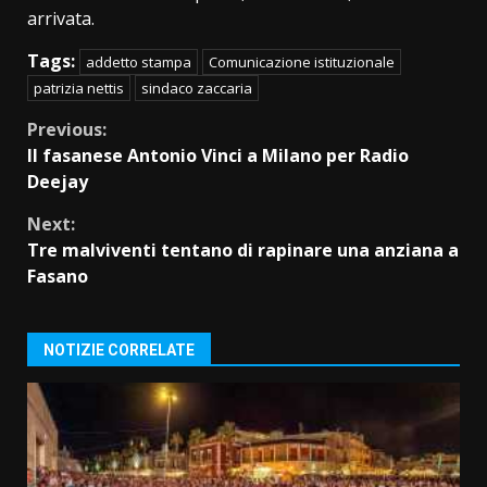
arrivata.
Tags:
addetto stampa
Comunicazione istituzionale
patrizia nettis
sindaco zaccaria
Continue
Previous:
Il fasanese Antonio Vinci a Milano per Radio
Reading
Deejay
Next:
Tre malviventi tentano di rapinare una anziana a
Fasano
NOTIZIE CORRELATE