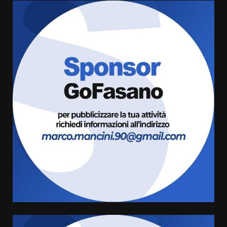
Grande successo per la “Sagra
del Pesce Spada” a Savelletri
9 Agosto 2026 07:32
3
Serie D, l’Us Fasano non molla e
conferma di voler ricorrere per
ottenere l’iscrizione
8 Agosto 2026 19:55
4
La Banda Città di Fasano apre
ufficialmente la Festa di