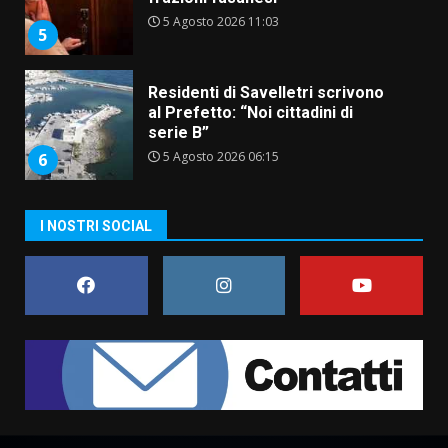
5 Agosto 2026 11:03
5
Residenti di Savelletri scrivono
al Prefetto: “Noi cittadini di
serie B”
5 Agosto 2026 06:15
6
A Savelletri torna la Sagra del
I NOSTRI SOCIAL
Pesce Spada: appuntamento a
sabato 8 agosto
5 Agosto 2026 06:10
7
Grazia Neglia, coordinatrice
cittadina di Fratelli d’Italia,
pronta a tornare in Consiglio
comunale
1
6 Agosto 2026 08:00