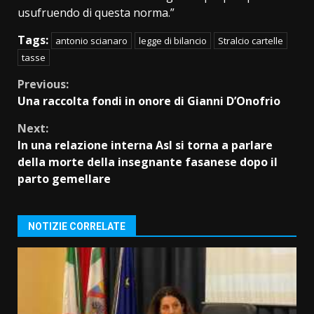
usufruendo di questa norma.”
Tags:
antonio scianaro
legge di bilancio
Stralcio cartelle
tasse
Continue
Previous:
Una raccolta fondi in onore di Gianni D’Onofrio
Reading
Next:
In una relazione interna Asl si torna a parlare
della morte della insegnante fasanese dopo il
parto gemellare
NOTIZIE CORRELATE