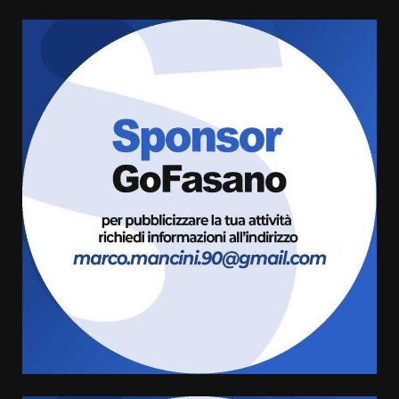
La magia del Minareto e la prima
assoluta de “L’Albergo
Belvedere. Il rapimento”
6 Agosto 2026 06:15
3
Serie D, l’Us Fasano è escluso
dal campionato
5 Agosto 2026 17:30
4
Truffatori in azione nelle