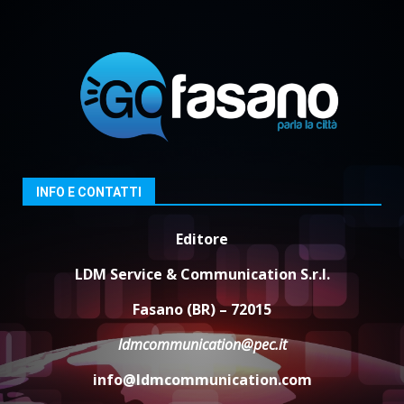
Cura dei beni comuni e
cittadinanza attiva: online
l’avviso per la gestione
condivisa della Villetta di
2
Laureto
6 Agosto 2026 06:20
La magia del Minareto e la prima
assoluta de “L’Albergo
Belvedere. Il rapimento”
6 Agosto 2026 06:15
3
INFO E CONTATTI
Editore
Serie D, l’Us Fasano è escluso
dal campionato
LDM Service & Communication S.r.l.
5 Agosto 2026 17:30
4
Fasano (BR) – 72015
ldmcommunication@pec.it
Truffatori in azione nelle
info@ldmcommunication.com
frazioni fasanesi