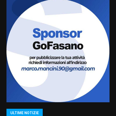
frazioni fasanesi
5 Agosto 2026 11:03
5
Residenti di Savelletri scrivono
al Prefetto: “Noi cittadini di
serie B”
5 Agosto 2026 06:15
6
A Savelletri torna la Sagra del
Pesce Spada: appuntamento a
sabato 8 agosto
5 Agosto 2026 06:10
7
Grazia Neglia, coordinatrice
cittadina di Fratelli d’Italia,
pronta a tornare in Consiglio
comunale
1
ULTIME NOTIZIE
6 Agosto 2026 08:00