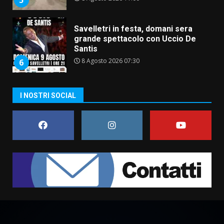
Savelletri in festa, domani sera
grande spettacolo con Uccio De
Santis
8 Agosto 2026 07:30
6
Politiche Giovanili e Mobilità
I NOSTRI SOCIAL
Sostenibile: premiati gli studenti
universitari del bando “La strada
giusta”
7
8 Agosto 2026 07:15
Savelletri in festa, pienone sul
porto per Uccio De Santis: la
voce di Antonella Losavio
incanta la piazza
1
10 Agosto 2026 10:48
TARI, Scianaro: “Uniti per una
proposta concreta di