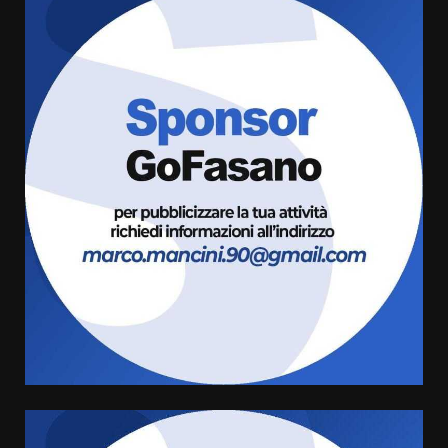
Grande successo per la “Sagra
del Pesce Spada” a Savelletri
9 Agosto 2026 07:32
3
Serie D, l’Us Fasano non molla e
conferma di voler ricorrere per
ottenere l’iscrizione
8 Agosto 2026 19:55
4
La Banda Città di Fasano apre
ufficialmente la Festa di
Savelletri