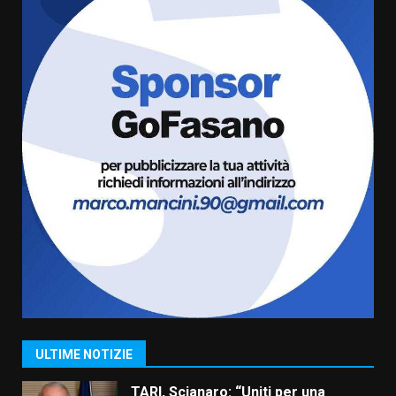
8 Agosto 2026 11:00
5
Savelletri in festa, domani sera
grande spettacolo con Uccio De
Santis
8 Agosto 2026 07:30
6
Politiche Giovanili e Mobilità
Sostenibile: premiati gli studenti
universitari del bando “La strada
giusta”
7
8 Agosto 2026 07:15
Savelletri in festa, pienone sul
porto per Uccio De Santis: la
voce di Antonella Losavio
incanta la piazza
1
ULTIME NOTIZIE
10 Agosto 2026 10:48
TARI, Scianaro: “Uniti per una