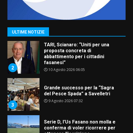
Savelletri in festa, pienone sul
porto per Uccio De Santis: la
voce di Antonella Losavio
incanta la piazza
1
ULTIME NOTIZIE
10 Agosto 2026 10:48
TARI, Scianaro: “Uniti per una
proposta concreta di
abbattimento per i cittadini
fasanesi”
2
10 Agosto 2026 06:05
Grande successo per la “Sagra
del Pesce Spada” a Savelletri
9 Agosto 2026 07:32
3
Serie D, l’Us Fasano non molla e
conferma di voler ricorrere per