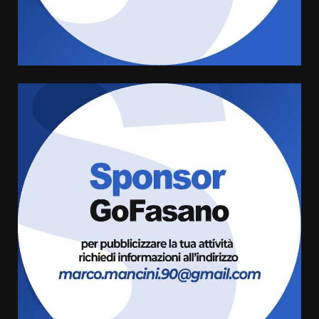
conferma di voler ricorrere per
ottenere l’iscrizione
8 Agosto 2026 19:55
4
La Banda Città di Fasano apre
ufficialmente la Festa di
Savelletri
8 Agosto 2026 11:00
5
Savelletri in festa, domani sera
grande spettacolo con Uccio De
Santis
8 Agosto 2026 07:30
6
Politiche Giovanili e Mobilità
Sostenibile: premiati gli studenti
universitari del bando “La strada
giusta”
7
8 Agosto 2026 07:15