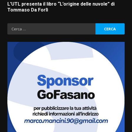
L’UTL presenta il libro “L’origine delle nuvole” di
Tommaso Da Forlì
Ricerca
per:
Grande successo per la “Sagra
del Pesce Spada” a Savelletri
9 Agosto 2026 07:32
3
Serie D, l’Us Fasano non molla e