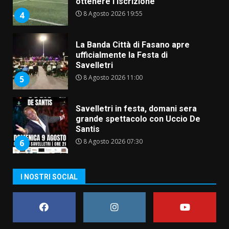
ottenere l’iscrizione
8 Agosto 2026 19:55
4
La Banda Città di Fasano apre
ufficialmente la Festa di
Savelletri
8 Agosto 2026 11:00
5
Savelletri in festa, domani sera
grande spettacolo con Uccio De
Santis
8 Agosto 2026 07:30
6
Politiche Giovanili e Mobilità
I NOSTRI SOCIAL
Sostenibile: premiati gli studenti
universitari del bando “La strada
giusta”
7
8 Agosto 2026 07:15