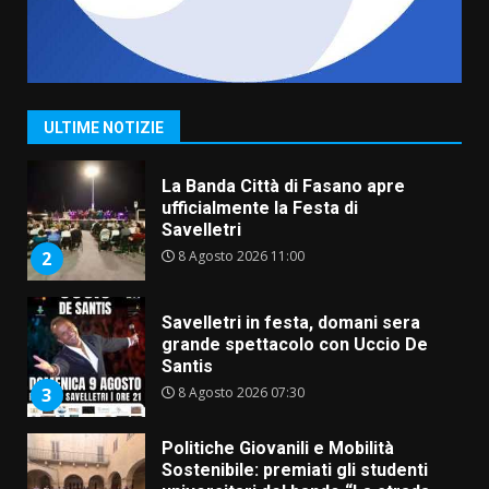
Serie D, l’Us Fasano non molla e
conferma di voler ricorrere per
ottenere l’iscrizione
8 Agosto 2026 19:55
1
ULTIME NOTIZIE
La Banda Città di Fasano apre
ufficialmente la Festa di
Savelletri
8 Agosto 2026 11:00
2
Savelletri in festa, domani sera
grande spettacolo con Uccio De
Santis
8 Agosto 2026 07:30
3
Politiche Giovanili e Mobilità
Sostenibile: premiati gli studenti