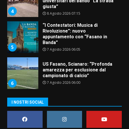
universitari del bando “La strada
giusta”
4
8 Agosto 2026 07:15
“I Contestatori: Musica di
Rivoluzione”: nuovo
appuntamento con “Fasano in
Banda”
5
7 Agosto 2026 06:05
US Fasano, Scianaro: “Profonda
amarezza per esclusione dal
campionato di calcio”
7 Agosto 2026 06:00
6
I NOSTRI SOCIAL
Fasanese ferito a colpi di arma
da fuoco
6 Agosto 2026 18:13
7