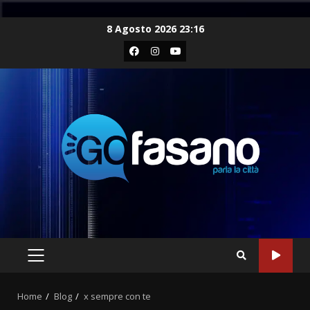
Skip
8 Agosto 2026 23:16
to
Facebook
Instagram
Youtube
content
PRIMARY
MENU
Home
Blog
x sempre con te