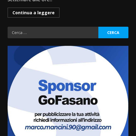
Continua a leggere
Ricerca
per:
Savelletri in festa, domani sera
grande spettacolo con Uccio De
Santis
8 Agosto 2026 07:30
3
Politiche Giovanili e Mobilità