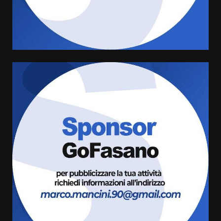
Sostenibile: premiati gli studenti
universitari del bando “La strada
giusta”
4
8 Agosto 2026 07:15
“I Contestatori: Musica di
Rivoluzione”: nuovo
appuntamento con “Fasano in
Banda”
5
7 Agosto 2026 06:05
US Fasano, Scianaro: “Profonda
amarezza per esclusione dal
campionato di calcio”
7 Agosto 2026 06:00
6
Fasanese ferito a colpi di arma
da fuoco
6 Agosto 2026 18:13
7